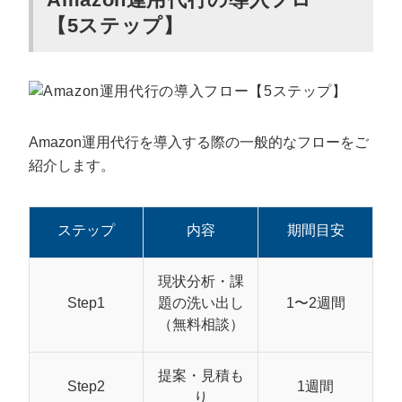
【5ステップ】
Amazon運用代行を導入する際の一般的なフローをご
紹介します。
ステップ
内容
期間目安
会社概要資料をダウンロー
プロに無料相談をする
ドする
現状分析・課
Step1
題の洗い出し
1〜2週間
StockSun株式会社
〒160-0023 東京都新宿区西新宿3丁目7-30 フロ
ンティアグラン西新宿地下1階B102号室
（無料相談）
サイトマップ
プライバシーポリシー
提案・見積も
Step2
1週間
り