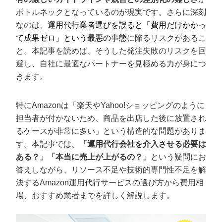
定額制LP制作・改善『最強LP』
エンジニア
ん』
ボトルネックとなっているのが現実です。さらに深刻
会社概要・役員紹介
採用YouTubeチャンネル構築『トリトル』
広告運用
なのは、
運用代行業者選びを誤ると「費用だけかかっ
定額LINE運用代行『LINEマキトルくん』
て成果ゼロ」という最悪の事態
に陥るリスクがあるこ
ミッション・ビジョン・バリュー
YouTubeディレクター
と。本記事を読めば、そうした発注失敗のリスクを回
避し、自社に最適なパートナーを見極める力が身につ
代表メッセージ（岩野圭佑）
きます。
業務委託
取締役メッセージ（株本祐己）
特にAmazonは「楽天やYahoo!ショッピングのように
認定パートナー
担当者が付かないため、商品を出店した後に放置され
るケースが非常に多い」という構造的な問題がありま
動画ディレクター
す。本記事では、
「運用代行会社を介入させる必要は
ある？」「本当に売上が上がるの？」
という疑問にお
営業
答えしながら、リソース不足や技術的専門性不足を解
インターン
決するAmazon運用代行サービスの選び方から費用相
場、おすすめ業者までを詳しく解説します。
正社員