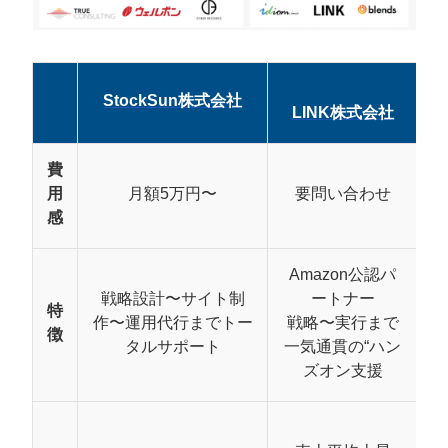
商品価格の最適化提案
商品ページの戦略的改善（A+コンテンツ含む）
正当な手段でのレビュー獲得施策
StockSun株式会社
LINK株式会社
戦略的セール・プロモーション運用
ROI最大化のAmazon広告運用
費
フルフィルメント体制の最適化
用
月額5万円〜
要問い合わせ
月
感
Amazon運用代行の費用体系と具体的相場
固定報酬型：予算管理重視の企業向け
Amazon公認パ
戦略設計〜サイト制
ートナー
成果報酬型：リスク最小化重視の企業向け
特
作〜運用代行までトー
戦略〜実行まで
複合型：バランス重視の企業向け
徴
タルサポート
一気通貫の“ハン
見落としがちな追加費用に注意
ズオン支援
Amazon運用代行に依頼する3つの決定的メ
リット