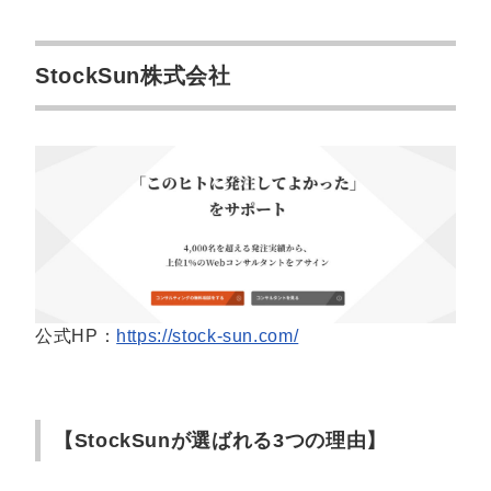
ポイント6：レポート・コミュニケーション体制
ポイント7：複数モール対応の可否
StockSun株式会社
Amazon運用代行に関するよくある質問
（FAQ）
Q. Amazon運用代行の契約期間はどのくらいですか？
Q. Amazon運用代行の料金相場はどのくらいですか？
Q. 成果報酬型と固定報酬型、どちらがいいですか？
Q. 広告運用だけ依頼することは可能ですか？
Q. 成果が出るまでの期間はどのくらいですか？
Q. 小規模事業者でもAmazon運用代行へ依頼可能です
公式HP：
https://stock-sun.com/
か？
Amazon運用代行で売上最大化・工数削減
を実現
【StockSunが選ばれる3つの理由】