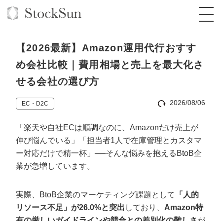
【2026最新】Amazon運用代行おすす
め会社比較｜費用相場と売上を最大化さ
せる会社の選び方
オーダーメイド支援
2026/08/06
EC・D2C
BPO支援
TOP
「楽天や自社ECは順調なのに、Amazonだけ売上が
オリジナルサービス
オンラインサロン
コンサルタント一覧
定額制Webマーケティング代行『マキトルく
伸び悩んでいる」「担当者1人で在庫管理とカスタマ
ん』
ー対応だけで精一杯」──そんな悩みを抱えるBtoB企
StockSun道場
実績
品質ガイドライン
格安でAI導入支援『あいのりAI』
業が急増しています。
定額制営業代行『カリトルくん』
お役立ち資料
年収エージェント
社内コンペ
拡散付1日密着動画制作『まるごと社長』
道場TOP
定額制採用代行・RPO『トルトルくん』
実際、BtoB企業のマーケティング課題として
「人的
料金表
クレーム窓口
1本無料で記事を制作『SEOトライアル』
動画編集
リソース不足」が26.0%と突出
しており、
Amazon特
営業改善特化の動画制作『動画でカリトルく
有の厳しいガイドラインや競合との差別化の難しさ
が