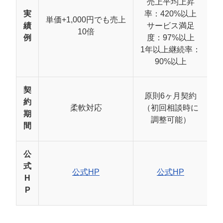
売上平均上昇
担当者稼働時間を80%削減しながら売上最大化
実
率：420%以上
単価+1,000円でも売上
績
サービス満足
採用・育成コストを大幅削減
10倍
例
度：97%以上
最新アルゴリズム・トレンドへの対応
1年以上継続率：
90%以上
Amazon運用代行の2つの注意点と対策
成果は市場環境や商品特性に左右される
契
原則6ヶ月契約
社内ノウハウ蓄積とのバランス
約
柔軟対応
（初回相談時に
期
調整可能）
失敗しないAmazon運用代行の選び方【7つ
間
のポイント】
ポイント1：自社の課題を定量的に明確化する
公
式
ポイント2：運用代行 vs コンサルティングを判断する
公式HP
公式HP
H
ポイント3：対応業務範囲の詳細確認
P
ポイント4：同業種・同規模での実績を確認
ポイント5：料金体系とROIを試算