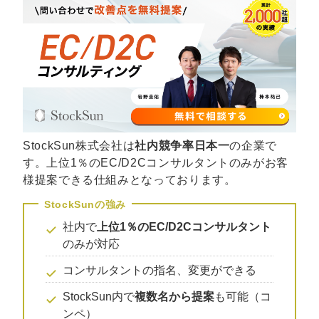
マーケマネージャー
カスタマーサクセスマネージャー
常勤監査役
内部監査室長
募集要項一覧
StockSun株式会社は
社内競争率日本一
の企業で
す。上位1％のEC/D2Cコンサルタントのみがお客
様提案できる仕組みとなっております。
社内で
上位1％のEC/D2Cコンサルタント
のみが対応
コンサルタントの指名、変更ができる
StockSun内で
複数名から提案
も可能（コ
ンペ）