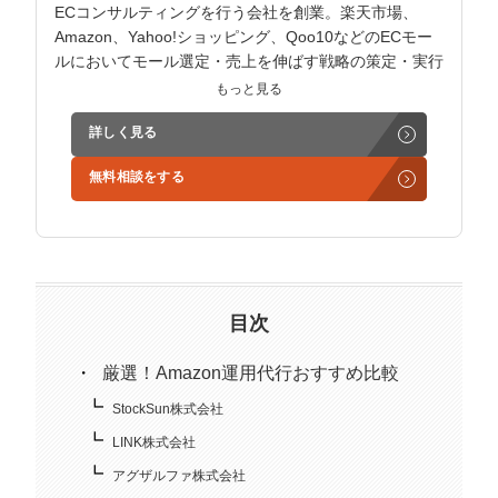
ECコンサルティングを行う会社を創業。楽天市場、
Amazon、Yahoo!ショッピング、Qoo10などのECモー
ルにおいてモール選定・売上を伸ばす戦略の策定・実行
支援までTOTALサポートが可能。
もっと見る
店舗立ち上げ初期から月商1億円以上の店舗まで過去
詳しく見る
100社以上を支援し、幅広いジャンルでグロース経験あ
り。
無料相談をする
また、モール内施策だけでなく外部施策（SNSや
SEO）も踏まえたモールハックを得意としており多く
の店舗でモール内ランキング1位を獲得。
目次
厳選！Amazon運用代行おすすめ比較
StockSun株式会社
LINK株式会社
アグザルファ株式会社