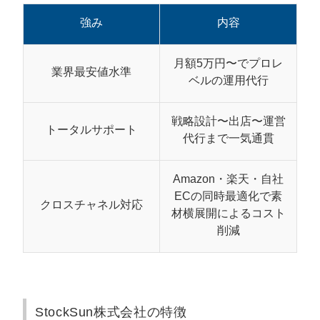
【プレスリリース配信】Amazon運用代行
会社カオスマップ【2026年版】
強み
内容
月額5万円〜でプロレ
業界最安値水準
ベルの運用代行
戦略設計〜出店〜運営
トータルサポート
代行まで一気通貫
Amazon・楽天・自社
ECの同時最適化で素
クロスチャネル対応
材横展開によるコスト
削減
StockSun株式会社の特徴