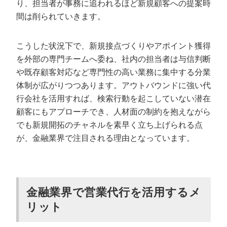
り、担当者が事務に追われるほど新規顧客への提案時
Q. コンプライアンスや個人情報の管理は大丈夫です
間は削られていきます。
か？
Q. 成果が出るまでどのくらいかかりますか？
こうした状況下で、新規接点づくりやアポイント獲得
Q. 銀行・保険・証券など業態を問わず依頼できます
を外部の専門チームへ委ね、社内の担当者は与信判断
か？
や既存顧客対応など専門性の高い業務に集中する分業
体制が広がりつつあります。アウトバウンドに強い代
まとめ｜金融業界に合った営業代行で新規
開拓を加速しよう
行会社を活用すれば、検索行動を起こしていない潜在
顧客にもアプローチでき、人材面の制約を抱えながら
でも新規開拓のチャネルを素早く立ち上げられる点
が、金融業界で注目される理由となっています。
金融業界で営業代行を活用するメ
リット