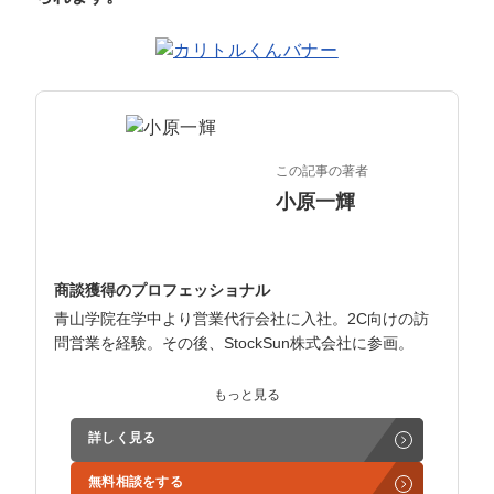
マーケマネージャー
カスタマーサクセスマネージャー
常勤監査役
内部監査室長
この記事の著者
小原一輝
募集要項一覧
商談獲得のプロフェッショナル
青山学院在学中より営業代行会社に入社。2C向けの訪
問営業を経験。その後、StockSun株式会社に参画。
インサイドセールス立ち上げ、テレアポ部隊立ち上げな
もっと見る
ど営業支援を担当。
詳しく見る
学生時代からに代表岩野の社長秘書として活動。現在は
無料相談をする
3社の事業責任者も務めており、Webマーケティングと