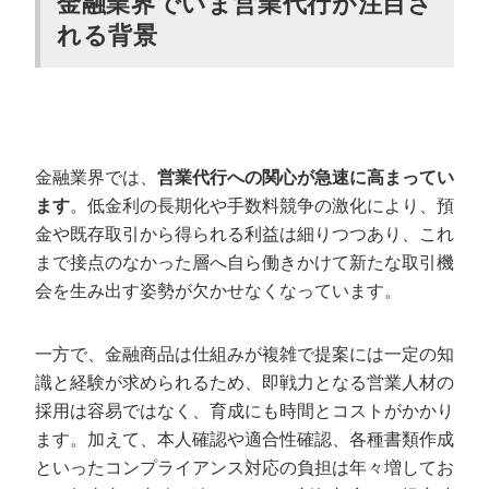
金融業界でいま営業代行が注目さ
れる背景
金融業界の知見・実績
コンプライアンス遵守体制の確認
録音共有など透明性とコール品質
金融業界に強いおすすめの営業代行会社
金融業界では、
営業代行への関心が急速に高まってい
インサイドセールス・専門特化型の営業代行会社
ます
。低金利の長期化や手数料競争の激化により、預
上場企業・大手グループ系の営業代行会社
金や既存取引から得られる利益は細りつつあり、これ
BPO・コールセンター系の営業代行会社
まで接点のなかった層へ自ら働きかけて新たな取引機
会を生み出す姿勢が欠かせなくなっています。
金融業界の営業代行で成果を出すポイント
一方で、金融商品は仕組みが複雑で提案には一定の知
商材・サービスの目的を代行側へ深く共有する
識と経験が求められるため、即戦力となる営業人材の
録音・データで振り返り改善サイクルを回す
採用は容易ではなく、育成にも時間とコストがかかり
ます。加えて、本人確認や適合性確認、各種書類作成
金融業界の営業代行に関するよくある質問
といったコンプライアンス対応の負担は年々増してお
Q. 金融業界の営業代行とは何ですか？