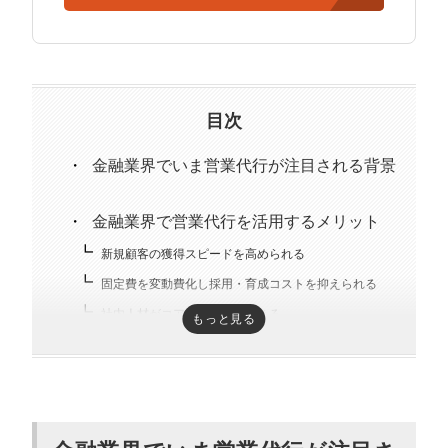
経営の知見もありながら営業代行ができるのが強み。
精鋭された営業フリーランスが30名ほどを牽引。
趣味はキックボクシング。アマチュアの戦績は2戦0勝2
負。
目次
金融業界でいま営業代行が注目される背景
金融業界で営業代行を活用するメリット
新規顧客の獲得スピードを高められる
固定費を変動費化し採用・育成コストを抑えられる
社内人材がコア業務に集中できる
もっと見る
金融業界向け営業代行の費用相場と料金体
系
金融業界に強い営業代行会社の選び方