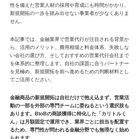
定額制LP制作・改善『最強LP』
エンジニア
ん』
性を備えた営業人材の採用や育成にも時間がかかり、
新規開拓の一歩を踏み出せない事業者が少なくありま
会社概要・役員紹介
採用YouTubeチャンネル構築『トリトル』
広告運用
定額LINE運用代行『LINEマキトルくん』
せん。
ミッション・ビジョン・バリュー
YouTubeディレクター
本記事では、金融業界で営業代行が注目される背景か
代表メッセージ（岩野圭佑）
ら、活用のメリット、費用相場と料金体系、失敗しな
い会社の選び方、そしておすすめの営業代行会社まで
業務委託
取締役メッセージ（株本祐己）
を体系的に整理します。自社の課題に合うパートナー
認定パートナー
を見極め、新規開拓を前へ進めるための判断材料とし
てご活用ください。
動画ディレクター
金融商品の新規開拓は自社だけで抱え込まず、営業活
営業
動の一部を外部の専門チームに委ねるという選択肢も
インターン
あります。BtoBの商談獲得に特化した「カリトルく
ん」は月額固定で運用でき、業界ごとに担当を配置す
正社員
るため、専門性が問われる金融分野でも無理なく始め
られます。