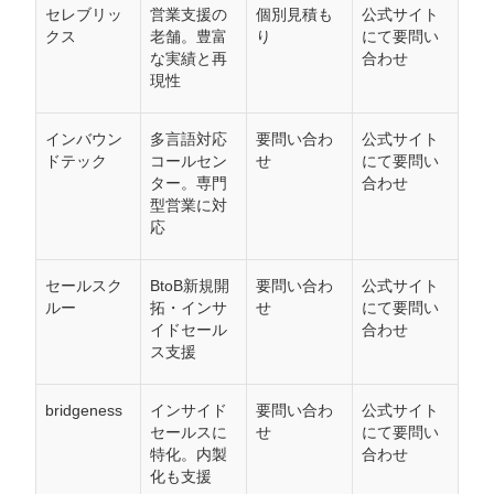
セレブリッ
営業支援の
個別見積も
公式サイト
クス
老舗。豊富
り
にて要問い
な実績と再
合わせ
現性
インバウン
多言語対応
要問い合わ
公式サイト
ドテック
コールセン
せ
にて要問い
ター。専門
合わせ
型営業に対
応
セールスク
BtoB新規開
要問い合わ
公式サイト
ルー
拓・インサ
せ
にて要問い
イドセール
合わせ
ス支援
bridgeness
インサイド
要問い合わ
公式サイト
セールスに
せ
にて要問い
特化。内製
合わせ
化も支援