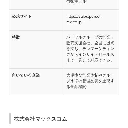
宿御幸ビル
公式サイト
https://sales.persol-
mk.co.jp/
特徴
パーソルグループの営業・
販売支援会社。全国に拠点
を持ち、テレマーケティン
グからインサイドセールス
まで一貫して対応できる。
向いている企業
大規模な営業体制やグルー
会社概要資料をダウンロー
プロに無料相談をする
ドする
プ水準の管理品質を重視す
る金融機関
StockSun株式会社
〒160-0023 東京都新宿区西新宿3丁目8番3号 新
都心丸善ビル7階
サイトマップ
プライバシーポリシー
株式会社マックスコム