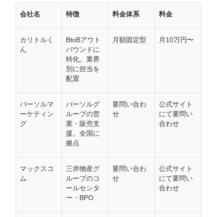
会社名
特徴
料金体系
料金
カリトルく
BtoBアウト
月額固定型
月10万円〜
ん
バウンドに
特化。業界
別に担当を
配置
パーソルマ
パーソルグ
要問い合わ
公式サイト
ーケティン
ループの営
せ
にて要問い
グ
業・販売支
合わせ
援。全国に
拠点
マックスコ
三井物産グ
要問い合わ
公式サイト
ム
ループのコ
せ
にて要問い
ールセンタ
合わせ
ー・BPO