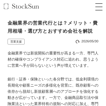
金融業界の営業代行とは？メリット・費
用相場・選び方とおすすめ会社を解説
2026/05/30
営業支援
オーダーメイド支援
金融業界では新規開拓の重要性が高まる一方、専門人
BPO支援
TOP
材の確保やコンプライアンス対応に追われ、思うよう
オリジナルサービス
オンラインサロン
コンサルタント一覧
定額制Webマーケティング代行『マキトルく
に営業へ手が回らないという声が増えています。
ん』
StockSun道場
実績
品質ガイドライン
格安でAI導入支援『あいのりAI』
銀行・証券・保険といった各分野では、低金利環境の
定額制営業代行『カリトルくん』
長期化や顧客ニーズの多様化を背景に、既存顧客への
お役立ち資料
年収エージェント
社内コンペ
拡散付1日密着動画制作『まるごと社長』
道場TOP
依存から脱却し新規顧客層へのアプローチを強化する
定額制採用代行・RPO『トルトルくん』
料金表
クレーム窓口
1本無料で記事を制作『SEOトライアル』
動画編集
動きが広がっています。一方で、金融商品取引法や保
営業改善特化の動画制作『動画でカリトルく
険業法といった業界特有の規制への対応に加え、専門