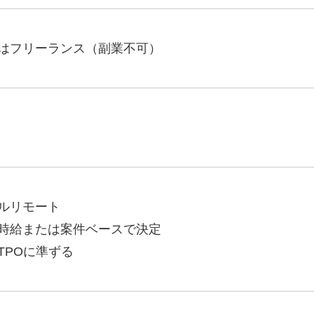
Yo
はフリーランス（副業不可）
会社概要・役員紹介
ミッション・ビジョン・バリュー
代表メッセージ（岩野圭佑）
業務委託
取締役メッセージ（株本祐己）
認定パートナー
ルリモート
動画ディレクター
時給または案件ベースで決定
営業
TPOに準ずる
インターン
正社員