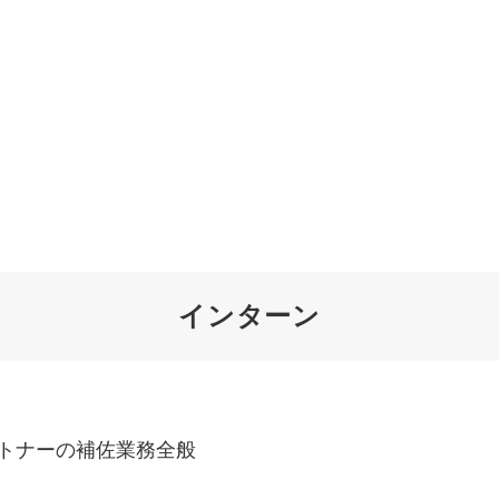
オーダーメイド支援
TO
定
格
BPO支援
コ
定
拡
インターン
オリジナルサービス
オンラインサロン
品
定
1
道
StockSun道場
実績
社
営
定
動
お役立ち資料
年収エージェント
ク
定
採
エ
トナーの補佐業務全般
料金表
広