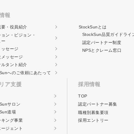
情報
概要・役員紹介
StockSunとは
StockSun品質ガイド
ライ
ション・ビジョン・
ュー
認定パートナー制度
メッセージ
NPSとクレーム窓口
役メッセージ
サルタント紹介
ckSunへのご依頼に
あたって
リア支援
採用情報
TOP
kSunサロン
認定パートナー募集
kSun道場
職種別募集要項
ーキング事業
採用エントリー
エージェント