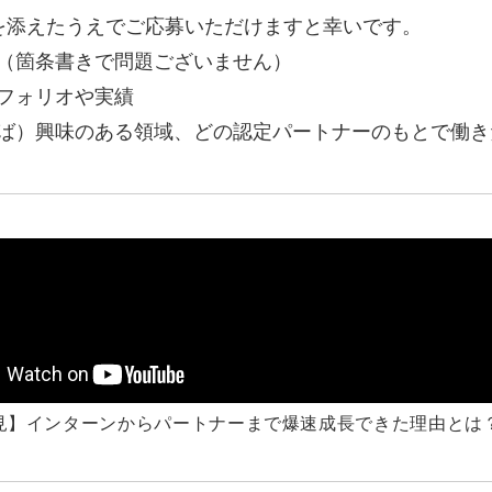
を添えたうえでご応募いただけますと幸いです。
マーケマネージャー
（箇条書きで問題ございません）
カスタマーサクセスマネージャー
フォリオや実績
常勤監査役
ば）興味のある領域、どの認定パートナーのもとで働き
内部監査室長
募集要項一覧
見】インターンからパートナーまで爆速成長できた理由とは