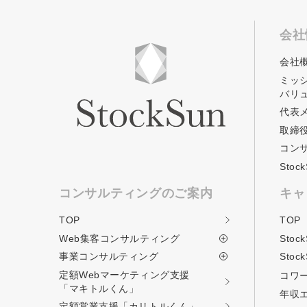
会社
会社
ミッ
バリ
代表
取締
コン
Sto
コンサルティングのご案内
キャ
TOP
TOP
Web集客コンサルティング
Stoc
事業コンサルティング
Stoc
定額Webマーケティング支援
コワ
「マキトルくん」
年収
定額営業支援
「カリトルくん」