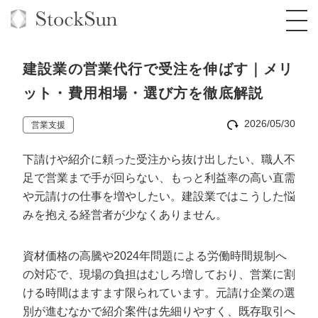
建設業の営業代行で受注を伸ばす｜メリ
ット・費用相場・選び方を徹底解説
2026/05/30
営業支援
オーダーメイド支援
下請けや紹介に頼った受注から抜け出したい、職人不
BPO支援
TOP
足で営業まで手が回らない、もっと利益率の高い直需
オリジナルサービス
オンラインサロン
コンサルタント一覧
定額制Webマーケティング代行『マキトルく
や元請けの仕事を増やしたい。建設業ではこうした悩
ん』
みを抱える経営者が少なくありません。
StockSun道場
実績
品質ガイドライン
格安でAI導入支援『あいのりAI』
定額制営業代行『カリトルくん』
資材価格の高騰や2024年問題による労働時間規制へ
お役立ち資料
年収エージェント
社内コンペ
拡散付1日密着動画制作『まるごと社長』
道場TOP
の対応で、現場の負担はむしろ増しており、営業に割
定額制採用代行・RPO『トルトルくん』
料金表
クレーム窓口
1本無料で記事を制作『SEOトライアル』
動画編集
ける時間はますます限られています。元請け企業の選
営業改善特化の動画制作『動画でカリトルく
別が進むなかで紹介案件は先細りやすく、既存取引へ