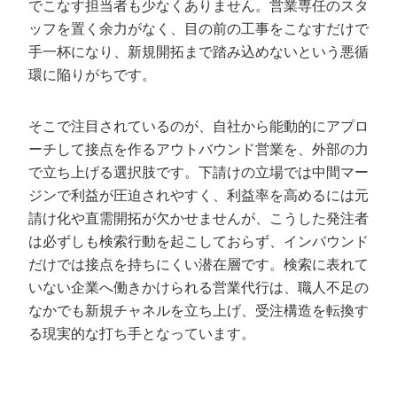
株式会社ambient
でこなす担当者も少なくありません。営業専任のスタ
ッフを置く余力がなく、目の前の工事をこなすだけで
株式会社アイランド・ブレイン
手一杯になり、新規開拓まで踏み込めないという悪循
合同会社ドリームアップ
環に陥りがちです。
株式会社ラクイチ
DORIRU株式会社
そこで注目されているのが、自社から能動的にアプロ
ーチして接点を作るアウトバウンド営業を、外部の力
建設業の営業代行で成果を出すためのポイ
で立ち上げる選択肢です。下請けの立場では中間マー
ント
ジンで利益が圧迫されやすく、利益率を高めるには元
ターゲットを定量・定性で絞り込む
請け化や直需開拓が欠かせませんが、こうした発注者
自社の強みを言語化する
は必ずしも検索行動を起こしておらず、インバウンド
複数の営業施策を業界特性で使い分ける
だけでは接点を持ちにくい潜在層です。検索に表れて
いない企業へ働きかけられる営業代行は、職人不足の
建設業の営業代行に関するよくある質問
なかでも新規チャネルを立ち上げ、受注構造を転換す
る現実的な打ち手となっています。
Q. 建設業の営業代行とは何ですか？
Q. 元請け化につながりますか？
Q. 成果が出るまでどのくらいかかりますか？