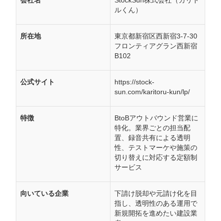
会社名
StockSun株式会社（カリト
ルくん）
所在地
東京都新宿区西新宿3-7-30
フロンティアグラン西新宿
B102
公式サイト
https://stock-
sun.com/karitoru-kun/lp/
特徴
BtoBアウトバウンド営業に
特化。業界ごとの担当配
置、録音共有による透明
性、テストマーケや施策の
切り替えに対応する定額制
サービス
向いている企業
下請け脱却や元請け化を目
指し、透明性のある運用で
新規開拓を進めたい建設業