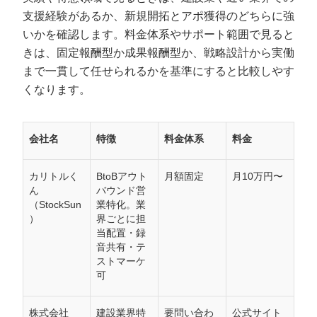
支援経験があるか、新規開拓とアポ獲得のどちらに強
いかを確認します。料金体系やサポート範囲で見ると
きは、固定報酬型か成果報酬型か、戦略設計から実働
まで一貫して任せられるかを基準にすると比較しやす
くなります。
会社名
特徴
料金体系
料金
カリトルく
BtoBアウト
月額固定
月10万円〜
ん
バウンド営
（StockSun
業特化。業
）
界ごとに担
当配置・録
音共有・テ
ストマーケ
可
株式会社
建設業界特
要問い合わ
公式サイト