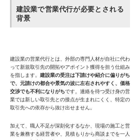
建設業の営業代行会社の選び方
建設業で営業代行が必要とされる
建設業界での実績は十分か
背景
コストパフォーマンスは高いか
会社独自の強みを持っているか
売上までスコープに含めているか
録音や文字起こしを共有してくれるか
建設業の営業代行とは、外部の専門人材が自社に代わ
建設業に強いおすすめの営業代行会社
って新規取引先の開拓やアポイント獲得を担う仕組み
を指します。
建設業の受注は下請けや紹介に偏りがち
カリトルくん（StockSun株式会社）
で、元請けの都合や景気の波に左右されやすく、価格
株式会社NITACO
交渉でも不利になりがち
です。連絡を待つ受け身の営
株式会社エグゼクティブ
業では新しい取引先との接点が生まれにくく、特定の
株式会社セレブリックス
取引先への依存から抜け出せません。
アズ株式会社
株式会社ディグロス
加えて、職人不足が深刻化するなか、現場の施工と営
株式会社エフテック
業を兼務する経営者や、見積もりから商談までを一人