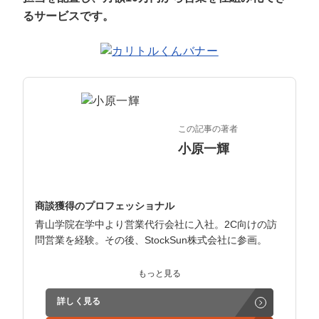
マーケマネージャー
るサービスです。
カスタマーサクセスマネージャー
常勤監査役
内部監査室長
この記事の著者
募集要項一覧
小原一輝
商談獲得のプロフェッショナル
青山学院在学中より営業代行会社に入社。2C向けの訪
問営業を経験。その後、StockSun株式会社に参画。
インサイドセールス立ち上げ、テレアポ部隊立ち上げな
もっと見る
ど営業支援を担当。
詳しく見る
学生時代からに代表岩野の社長秘書として活動。現在は