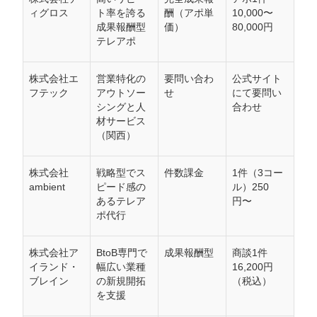
ィグロス
ト率を誇る
酬（アポ単
10,000〜
成果報酬型
価）
80,000円
テレアポ
株式会社エ
営業特化の
要問い合わ
公式サイト
フテック
アウトソー
せ
にて要問い
シングと人
合わせ
材サービス
（関西）
株式会社
戦略型でス
件数課金
1件（3コー
ambient
ピード感の
ル）250
あるテレア
円〜
ポ代行
株式会社ア
BtoB専門で
成果報酬型
商談1件
イランド・
幅広い業種
16,200円
ブレイン
の新規開拓
（税込）
を支援