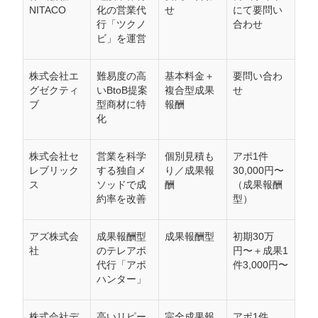
NITACO
化の営業代
せ
にて要問い
行「ツクノ
合わせ
ビ」を運営
株式会社エ
難易度の高
基本料金＋
要問い合わ
グゼクティ
いBtoB提案
複合型成果
せ
ブ
型商材に特
報酬
化
株式会社セ
営業を科学
個別見積も
アポ1件
レブリック
する独自メ
り／成果報
30,000円〜
ス
ソッドで成
酬
（成果報酬
約率を改善
型）
アズ株式会
成果報酬型
成果報酬型
初期30万
社
のテレアポ
円〜＋成果1
代行「アポ
件3,000円〜
ハンター」
株式会社デ
高いリピー
完全成果報
アポ1件