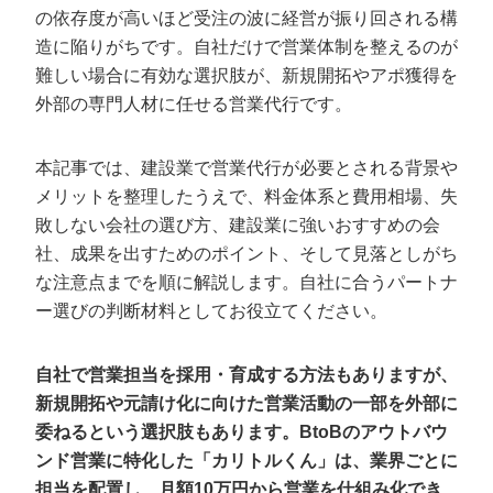
定額制LP制作・改善『最強LP』
エンジニア
ん』
の依存度が高いほど受注の波に経営が振り回される構
造に陥りがちです。自社だけで営業体制を整えるのが
会社概要・役員紹介
採用YouTubeチャンネル構築『トリトル』
広告運用
定額LINE運用代行『LINEマキトルくん』
難しい場合に有効な選択肢が、新規開拓やアポ獲得を
ミッション・ビジョン・バリュー
外部の専門人材に任せる営業代行です。
YouTubeディレクター
代表メッセージ（岩野圭佑）
本記事では、建設業で営業代行が必要とされる背景や
メリットを整理したうえで、料金体系と費用相場、失
業務委託
取締役メッセージ（株本祐己）
敗しない会社の選び方、建設業に強いおすすめの会
認定パートナー
社、成果を出すためのポイント、そして見落としがち
な注意点までを順に解説します。自社に合うパートナ
動画ディレクター
ー選びの判断材料としてお役立てください。
営業
自社で営業担当を採用・育成する方法もありますが、
インターン
新規開拓や元請け化に向けた営業活動の一部を外部に
委ねるという選択肢もあります。BtoBのアウトバウ
正社員
ンド営業に特化した「カリトルくん」は、業界ごとに
担当を配置し、月額10万円から営業を仕組み化でき