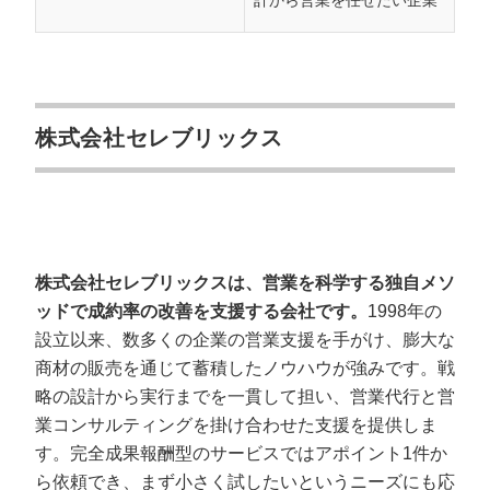
計から営業を任せたい企業
株式会社セレブリックス
株式会社セレブリックスは、営業を科学する独自メソ
会社概要資料をダウンロー
プロに無料相談をする
ドする
ッドで成約率の改善を支援する会社です。
1998年の
設立以来、数多くの企業の営業支援を手がけ、膨大な
商材の販売を通じて蓄積したノウハウが強みです。戦
StockSun株式会社
〒160-0023 東京都新宿区西新宿3丁目8番3号 新
都心丸善ビル7階
略の設計から実行までを一貫して担い、営業代行と営
サイトマップ
プライバシーポリシー
業コンサルティングを掛け合わせた支援を提供しま
す。完全成果報酬型のサービスではアポイント1件か
ら依頼でき、まず小さく試したいというニーズにも応