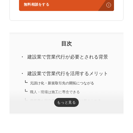
無料相談をする
3社の事業責任者も務めており、Webマーケティングと
経営の知見もありながら営業代行ができるのが強み。
精鋭された営業フリーランスが30名ほどを牽引。
趣味はキックボクシング。アマチュアの戦績は2戦0勝2
負。
目次
建設業で営業代行が必要とされる背景
建設業で営業代行を活用するメリット
元請け化・新規取引先の開拓につながる
職人・現場は施工に専念できる
営業費を固定費から変動費に切り替えられる
もっと見る
建設業の営業代行の料金体系と費用相場