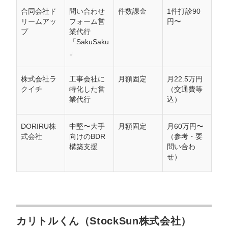
合同会社ド
問い合わせ
件数課金
1件打診90
リームアッ
フォーム営
円〜
プ
業代行
「SakuSaku
」
株式会社ラ
工事会社に
月額固定
月22.5万円
クイチ
特化した営
（交通費等
業代行
込）
DORIRU株
中堅〜大手
月額固定
月60万円〜
式会社
向けのBDR
（参考・要
構築支援
問い合わ
せ）
カリトルくん（StockSun株式会社）