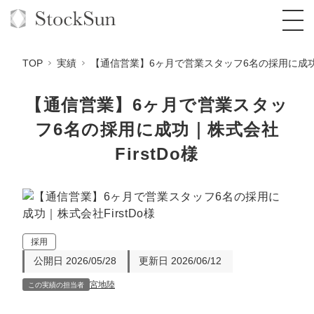
TOP
実績
【通信営業】6ヶ月で営業スタッフ6名の採用に成功｜
【通信営業】6ヶ月で営業スタッ
フ6名の採用に成功｜株式会社
オーダーメイド支援
FirstDo様
BPO支援
TOP
オリジナルサービス
オンラインサロン
コンサルタント一覧
定額制Webマーケティング代行『マキトルく
ん』
StockSun道場
実績
品質ガイドライン
格安でAI導入支援『あいのりAI』
定額制営業代行『カリトルくん』
採用
お役立ち資料
年収エージェント
社内コンペ
拡散付1日密着動画制作『まるごと社長』
道場TOP
公開日
2026/05/28
更新日
2026/06/12
定額制採用代行・RPO『トルトルくん』
料金表
宮地陸
クレーム窓口
1本無料で記事を制作『SEOトライアル』
動画編集
この実績の担当者
営業改善特化の動画制作『動画でカリトルく