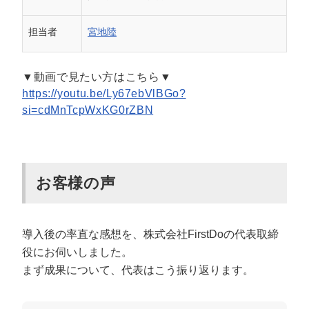
マーケマネージャー
担当者
宮地陸
カスタマーサクセスマネージャー
常勤監査役
▼動画で見たい方はこちら▼
https://youtu.be/Ly67ebVlBGo?
内部監査室長
si=cdMnTcpWxKG0rZBN
募集要項一覧
お客様の声
導入後の率直な感想を、株式会社FirstDoの代表取締
役にお伺いしました。
まず成果について、代表はこう振り返ります。