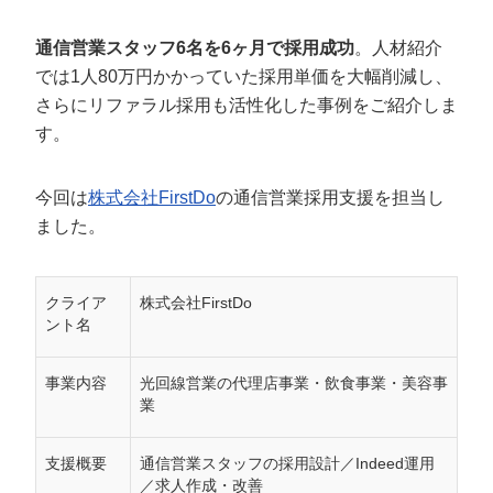
定額制LP制作・改善『最強LP』
エンジニア
ん』
通信営業スタッフ6名を6ヶ月で採用成功
。人材紹介
会社概要・役員紹介
採用YouTubeチャンネル構築『トリトル』
広告運用
定額LINE運用代行『LINEマキトルくん』
では1人80万円かかっていた採用単価を大幅削減し、
ミッション・ビジョン・バリュー
YouTubeディレクター
さらにリファラル採用も活性化した事例をご紹介しま
す。
代表メッセージ（岩野圭佑）
今回は
株式会社FirstDo
の通信営業採用支援を担当し
業務委託
取締役メッセージ（株本祐己）
ました。
認定パートナー
動画ディレクター
クライア
株式会社FirstDo
ント名
営業
事業内容
光回線営業の代理店事業・飲食事業・美容事
インターン
業
正社員
支援概要
通信営業スタッフの採用設計／Indeed運用
／求人作成・改善