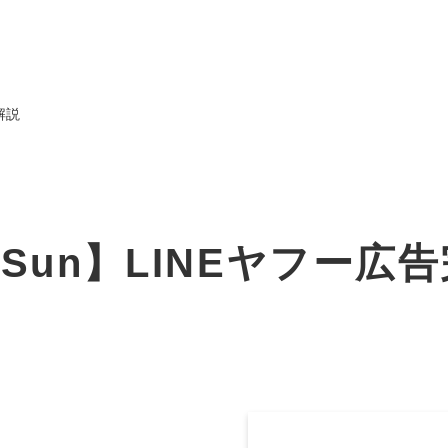
解説
オーダーメイド支援
TO
定
格
BPO支援
コ
定
拡
ckSun】LINEヤフー広
オリジナルサービス
オンラインサロン
品
定
1
道
StockSun道場
実績
社
営
定
動
お役立ち資料
年収エージェント
ク
定
採
エ
料金表
広