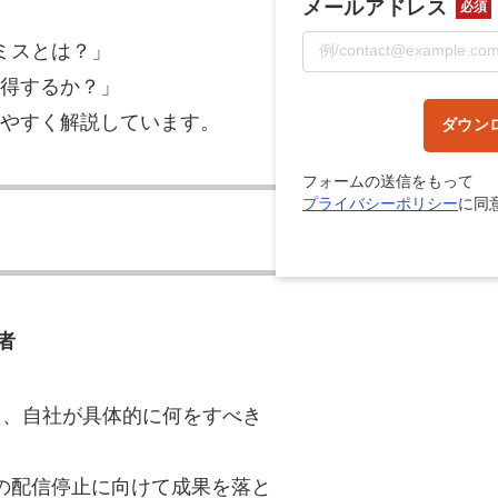
メールアドレス
必須
マーケマネージャー
ミスとは？」
カスタマーサクセスマネージャー
得するか？」
やすく解説しています。
ダウン
常勤監査役
内部監査室長
フォームの送信をもって
プライバシーポリシー
に同
募集要項一覧
者
対して、自社が具体的に何をすべき
0月の配信停止に向けて成果を落と