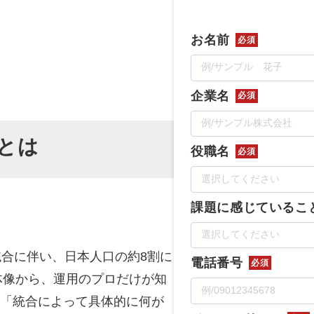
Yo
お名前
必須
会社概要・役員紹介
ミッション・ビジョン・バリュー
企業名
必須
代表メッセージ（岩野圭佑）
説とは
業務委託
取締役メッセージ（株本祐己）
役職名
必須
認定パートナー
課題に感じているこ
動画ディレクター
営業
広告統合に伴い、日本人口の約8割に
電話番号
必須
インターン
体像から、運用のプロだけが知
「統合によって具体的に何が
正社員