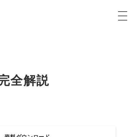
P
額制Webマーケティング代行『マキトルくん』
安でAI導入支援『あいのりAI』
ンサルタント一覧
額制営業代行『カリトルくん』
散付1日密着動画制作『まるごと社長』
告完全解説
質ガイドライン
額制採用代行・RPO『トルトルくん』
本無料で記事を制作『SEOトライアル』
場TOP
内コンペ
業改善特化の動画制作『動画でカリトルくん』
額制LP制作・改善『最強LP』
画編集
レーム窓口
額LINE運用代行『LINEマキトルくん』
用YouTubeチャンネル構築『トリトル』
ンジニア
告運用