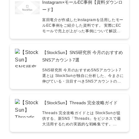
Instagram×モールEC事例【資料ダウンロ
ソース配分の指針として活用できます。 ②
い ・Instagram運用を行う上で、コンテンツ
「撮りたくなる」店舗体験（UX）の設計 照明
自体の改善を行いたい 執筆者情報 東京大学法
ード】
の角度、器の選定、スタッフの声がけなど、
学部卒。学生時代、Instagramメディアを立ち
顧客が自然とカメラを向けたくなるナッジ
上げ、累計フォロワーを業界最大規模18万人
富田竜介が作成したInstagramを活用したモー
（心理的誘導）をオペレーションに組み込む
までグロース。 月間300万リーチ、公式LINE
ルEC事例をご紹介した資料です。 実際にEC
ヒントになります。 ③ Googleマップ
登録15000名を達成。その後、リクルートの
モールで売上が上がった事例について解説し
（MEO）とInstagramの連携強化 「発見」
リクナビ事業部を経てStockSunに参画。
ています。 ぜひ、ダウンロードしていただけ
→「信頼獲得」→「来店」までの導線を整理
Instagram・TikTokを使った採用・集客支援を
ますと幸いです。
し、InstagramをUGCの受け皿として機能さ
行う。
【StockSun】SNS研究所 今月のおすすめ
せる具体的な方法を確認できます。 ④ 失敗し
ないための「事前合意」チェックリスト 「映
SNSアカウント7選
え」を台無しにするオペレーションや目的の
不一致など、過去の失敗事例から導き出した
SNS研究所 今月のおすすめSNSアカウント7
開店前に決めておくべき鉄則をリスク管理に
選とは StockSunが独自に分析した、今まさに
活用できます。 ⑤ 完璧に測れないことを前提
伸びている・注目すべきSNSアカウントの成
としたKPI設計 SNS単体での数値に固執せ
功パターンを7つに分類してまとめたホワイト
ず、指名検索数・来店アンケート・全体売上
ペーパーです。 「自社の業界でSNSをどう活
との差分などから「SNSの実質貢献」を評価
用すればいいか分からない」「再生数はある
【StockSun】Threads 完全攻略ガイド
する指標として活用できます。 講師情報 高山
が、売上や採用に繋がらない」という疑問や
太一（たやま たいち） 店舗集客・SNSマーケ
課題に対し、BtoBから専門職、不動産まで、
Threads 完全攻略ガイドとは StockSunが提
ティング専門家 大学在学中からSNSマーケテ
具体的な企業アカウントの事例と「何が新し
供する、新SNS「Threads」をビジネスで最
ィング事業を開始し、今年で6年目。
いか」「どう応用するか」をセットで解説し
大活用するための実践的な戦略集です。
Instagram黎明期からTikTok台頭まで、主要プ
ています。 こんな方におすすめ！ ■ 事業会社
「Threadsを始めたが、どう運用すべきかわ
ラットフォームの変遷と共にノウハウを蓄
の経営者・役員／Web担当者 ・自社のサービ
からない」「X（旧Twitter）との使い分けはど
積。単なる「運用代行」にとどまらず、ホテ
スや業界（BtoB、不動産、士業、医療など）