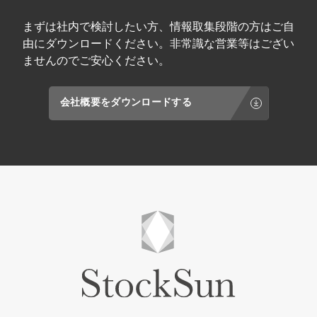
合わせ運用」を実現します。相互送客やコン
テンツに変換する企画立案に役立ちます。 ③
テンツの再利用など、効率的な情報発信のヒ
AIツール×社内資料のSNSコンテンツ化に 外
まずは社内で検討したい方、情報取集段階の方はご自
ントが得られます。 ③ ユーザーエンゲージメ
構図面やCADデータなどの「提案資料」を、
由にダウンロードください。非常識な営業等はござい
ントの最大化に フォロワーをファン化させ、
AIを用いてフォトリアルな画像や動画に変換
深い交流を生むためのライティング術や投稿
ませんのでご安心ください。
し、認知や問い合わせを獲得する最新の成功
タイミングを伝授します。テキスト主体の
パターンを参考にできます。 ④ 採用・広報ブ
Threadsにおいて、いかにユーザーの「親近
ランディングの強化に コンプライアンスが厳
感」と「信頼」を勝ち取るかを具体例を交え
しい業界であっても、「見たいけど見られな
会社概要をダウンロードする
て解説します。 ④ 認知からCV（成約）への
い仕事の裏側」を出せる範囲でドキュメンタ
導線設計に Threadsから外部サイトやLINE、
リーやVlog形式で届けることで、高い共感を
他SNSへ誘導するための効果的な導線設計を
獲得するノウハウを採用活動に活かせます。
学べます。単なる「いいね」集めに終わらな
⑤ 目的別の動画配置・サブチャンネル戦略に
い、ビジネスの成果に直結する運用方法が身
「教育・ノウハウ」をメインチャンネルに置
につきます。 ⑤ 最新トレンドのキャッチアッ
き、「ニュース・広告・事例」をサブチャン
プと差別化に 日々アップデートされる
ネルに分けることで、視聴者の期待を裏切ら
Threadsの最新機能をいかに活用すべきか、
ずに新しい企画をテストする高度なアカウン
先行事例をもとに紹介します。競合が手をつ
ト運用戦略の参考にしてください。 講師情報
けていない「今」だからこそ、圧倒的な差別
柴田 章矢 / Akiya Shibata 動画マーケティン
化を図るためのヒントが詰まっています。
グの達人 動画マーケティング会社創業後、
StockSunに参画。BtoB企業、医療・歯科・美
容クリニック、士業、不動産、人材など、信
頼構築が成約を左右する高単価ビジネス領域
でYouTube、Instagram、TikTok運用を支
援。VSEO（動画SEO）を軸に、AI検索時代
でも指名され続ける動画資産の構築を得意と