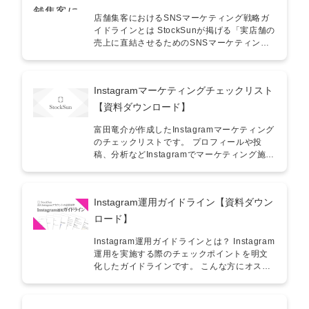
店舗集客におけるSNSマーケティング戦略ガ
イドラインとは StockSunが掲げる「実店舗の
売上に直結させるためのSNSマーケティング
の品質基準」を、商材単価別の“勝ち筋”として
まとめた戦略ガイドラインです。「SNSを更
新しているが来店に繋がらない」「自社に最
Instagramマーケティングチェックリスト
適なプラットフォームやKPIがわからない」と
いった課題を解決するために作成いたしまし
【資料ダウンロード】
た！ こんな方におすすめ ■ 実店舗の経営者・
役員／Web担当者 ・SNS投稿を「毎日更新」
富田竜介が作成したInstagramマーケティング
することに限界を感じている ・フォロワー数
のチェックリストです。 プロフィールや投
ではなく、実際の「来店数」や「売上」を伸
稿、分析などInstagramでマーケティング施策
ばしたい ・低単価（飲食店等）・高単価（美
をする際にチェックすべきリストを載せたも
容クリニック等）など、自社商材に合った戦
のになります。 ぜひ、ダウンロードしていた
略を知りたい ■ SNS運用代行会社／フリーラ
だけますと幸いです。
Instagram運用ガイドライン【資料ダウン
ンス ・単なる運用代行ではなく、店舗の「体
験設計」から踏み込んだ提案をしたい ・クラ
ロード】
イアントに対して、SNSの「実質的な貢献
度」を正しく説明したい ・成果の出る
Instagram運用ガイドラインとは？ Instagram
UGC（口コミ）創出のメカニズムを体系的に
運用を実施する際のチェックポイントを明文
学びたい 具体的な活用例 ① 商材単価に応じた
化したガイドラインです。 こんな方にオスス
「勝ち筋」の選定 低単価商材は「UGC（口コ
メ！ ・自社のInstagram運用において、明確
ミ）獲得ゲーム」、高単価商材は「広告 ×
な品質基準を制定したい ・Instagram運用を
SNS × HP」の連携など、商材特性に応じたリ
行う上で、現状の自社に適切な施策を知りた