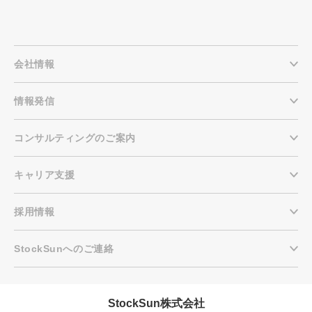
する。動画制作だけで終わらせず、企画・撮
影・編集・LINE構築・記事化・マルチメディ
ア展開までチームで網羅的にサポートし、
「再生数」ではなく売上・採用・問い合わせ
という事業成果にコミットする。 ＼ 詳細は資
会社情報
料をダウンロード！ ／
情報発信
コンサルティングのご案内
キャリア支援
採用情報
StockSunへのご連絡
StockSun株式会社