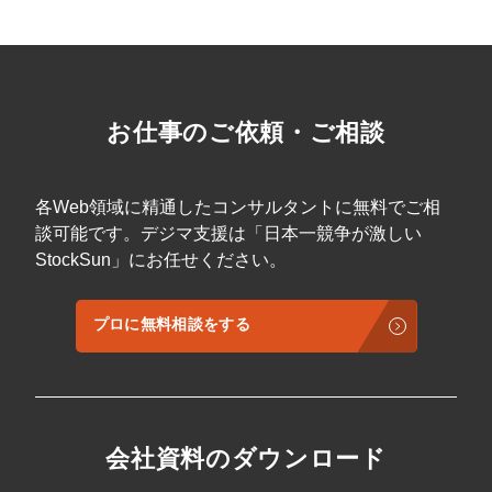
うすればいいのか？」といった企業のマーケ
ル・美容クリニック・グランピング施設など
に合ったSNS運用コンセプトを見つけたい方
ティング担当者や個人事業主の疑問を解消す
において、店舗の「顧客体験」から逆算した
・SNSを「ただの認知拡大」ではなく、売
るために作成いたしました。急速に普及する
マーケティング全体設計を得意とする。 主な
上・問い合わせ・採用といった事業成果に直
Threadsにおいて、先行者利益を獲得し、売
実績 舞浜の外資系ホテル：口コミ数6倍増 美
結させたい方 ・営業資料や図面など、社内に
上や集客に直結させるための「完全攻略マニ
容クリニック：LINE登録数大幅向上 ＼ 詳細
眠っているアセットをSNSコンテンツに再利
ュアル」です。 こんな方におすすめ！ ■ 事業
は資料をダウンロード！ ／
用したい方 ■ SNSマーケティング支援会社／
会社の経営者・役員／Web担当者 ・Threads
お仕事のご依頼・ご相談
フリーランス ・クライアントへの提案に向け
を新たな集客チャネルとして確立したい ・自
て、他業種で成功している最新のSNSアカウ
社ブランドの認知拡大に向けた、最新のSNS
ント事例や切り口をストックしたい方 ・
戦略を知りたい ・リソースを最小限に抑えつ
VSEO（動画SEO）や、AIを活用した最新の
つ、最大限の効果を出す運用体制を築きたい
各Web領域に精通したコンサルタントに無料でご相
コンテンツ制作のトレンドを把握したい方 ・
■ SNSマーケティング支援会社／フリーラン
再生回数だけでなく、ターゲットに深く刺さ
談可能です。デジマ支援は「日本一競争が激しい
ス ・クライアントに対して、Threads活用の
るチャンネル設計のノウハウを学びたい方 具
StockSun」にお任せください。
具体的な提案を行いたい ・XやInstagramと組
体的な活用例 ① SNS運用コンセプト・チャン
み合わせた、多角的なSNS運用のノウハウを
ネル設計の確立に ターゲットの検索意図に合
習得したい ・最新プラットフォームでの運用
わせて「犬・猫」でチャンネルを分割する手
の仕組み化をいち早く取り入れたい 具体的な
プロに無料相談をする
法や、チャンネル名そのものを「検索キーワ
活用例 ① Threads運用の全体像把握と戦略立
ード」にして比較検討の導線を作る手法な
案に Threadsの特性（アルゴリズムやユーザ
ど、アカウント立ち上げ時の戦略立案のヒン
ー層）を深く理解することで、自社に最適な
トとしてご活用いただけます。 ② BtoB・専門
運用コンセプトを設計できます。「ただ投稿
領域のコンテンツ企画に 「業界ニュース」を
するだけ」ではない、戦略的なアカウント構
読むだけでなく、「顧客の財布や納期にどう
築の指針となります。 ② X（旧Twitter）との
影響するか（現場の痛み）」まで翻訳して伝
会社資料のダウンロード
シナジー創出に XとThreadsの決定的な違いを
えるコンテンツ手法が学べます。専門的で堅
明確にし、それぞれの強みを活かした「掛け
くなりがちな情報を、ユーザーが求めるコン