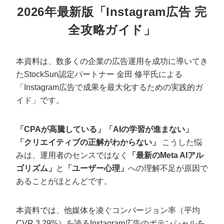
定額制LP制作・改善『最強LP』
エンジニア
ん』
2026年最新版「Instagram広告 完
会社概要・役員紹介
採用YouTubeチャンネル構築『トリトル』
広告運用
定額LINE運用代行『LINEマキトルくん』
全攻略ガイド」
ミッション・ビジョン・バリュー
YouTubeディレクター
本資料は、数多くの企業の広告運用を成功に導いてき
代表メッセージ（岩野圭佑）
たStockSun認定パートナー 金田 修平氏による
「Instagram広告で成果を最大化するための実践的ガ
業務委託
取締役メッセージ（株本祐己）
イド」です。
認定パートナー
「CPAが高騰している」「AIの学習が進まない」
動画ディレクター
「クリエイティブの正解がわからない」
こうした悩
みは、運用者のセンスではなく
「最新のMeta AIアル
営業
ゴリズム」
と
「ユーザー心理」
への理解不足が原因で
あることがほとんどです。
インターン
正社員
本資料では、他媒体を凌ぐコンバージョン率（平均
CVR 3.29%）を誇るInstagram広告のポテンシャルを