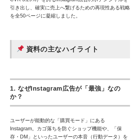
マーケマネージャー
引き出し、確実に売上へ繋げるための再現性ある戦略
を全50ページに凝縮しました。
カスタマーサクセスマネージャー
常勤監査役
内部監査室長
資料の主なハイライト
募集要項一覧
1. なぜInstagram広告が「最強」なの
か？
ユーザーが能動的な「購買モード」にある
Instagram。カゴ落ちを防ぐショップ機能や、「保
存・DM」といったユーザーの本音（行動データ）を