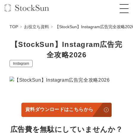
TOP
お役立ち資料
【StockSun】Instagram広告完全攻略202
【StockSun】Instagram広告完
全攻略2026
オーダーメイド支援
Instagram
BPO支援
TOP
オリジナルサービス
オンラインサロン
コンサルタント一覧
定額制Webマーケティング代行『マキトルく
ん』
StockSun道場
実績
品質ガイドライン
格安でAI導入支援『あいのりAI』
定額制営業代行『カリトルくん』
お役立ち資料
年収エージェント
社内コンペ
拡散付1日密着動画制作『まるごと社長』
道場TOP
資料ダウンロードはこちらから
定額制採用代行・RPO『トルトルくん』
料金表
クレーム窓口
1本無料で記事を制作『SEOトライアル』
動画編集
広告費を無駄にしていませんか？
営業改善特化の動画制作『動画でカリトルく