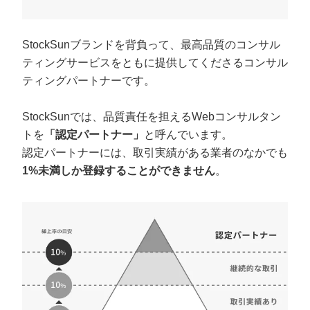
定額制LP制作・改善『最強LP』
エンジニア
ん』
会社概要・役員紹介
採用YouTubeチャンネル構築『トリトル』
広告運用
定額LINE運用代行『LINEマキトルくん』
StockSunブランドを背負って、最高品質のコンサル
ティングサービスをともに提供してくださるコンサル
ミッション・ビジョン・バリュー
YouTubeディレクター
ティングパートナーです。
代表メッセージ（岩野圭佑）
StockSunでは、品質責任を担えるWebコンサルタン
業務委託
取締役メッセージ（株本祐己）
トを
「認定パートナー」
と呼んでいます。
認定パートナーには、取引実績がある業者のなかでも
認定パートナー
1%未満しか登録することができません
。
動画ディレクター
営業
インターン
正社員