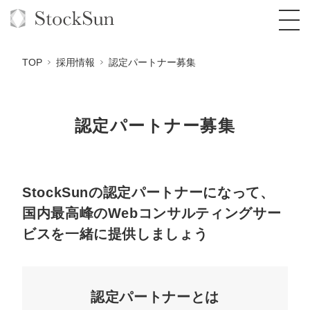
TOP
採用情報
認定パートナー募集
認定パートナー募集
オーダーメイド支援
BPO支援
TOP
オリジナルサービス
オンラインサロン
コンサルタント一覧
定額制Webマーケティング代行『マキトルく
StockSunの認定パートナーになって、
ん』
国内最高峰のWebコンサルティングサー
StockSun道場
実績
品質ガイドライン
格安でAI導入支援『あいのりAI』
ビスを一緒に提供しましょう
定額制営業代行『カリトルくん』
お役立ち資料
年収エージェント
社内コンペ
拡散付1日密着動画制作『まるごと社長』
道場TOP
定額制採用代行・RPO『トルトルくん』
料金表
クレーム窓口
1本無料で記事を制作『SEOトライアル』
動画編集
認定パートナーとは
営業改善特化の動画制作『動画でカリトルく