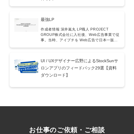
フリーランス 制作品質を明確にして、クライ
コンサルタントでも結果を出せるほど体系化
アントからの信頼を獲得したい チームやプロ
された「勝つべくして勝つ」戦術をお渡しし
ジェクト内での制作基準を統一したい ■ 経営
ます 。 本資料で明かされる「新患爆増」3つ
最強LP
者／事業責任者 新しいLPを制作する際の基準
の武器 1. 患者の「10種のニーズ」を完全網羅
が欲しい 既存のLPを見直し、成果を出せるペ
したHP設計 ・患者は「歯が痛い」「詰め物が
作成者情報 深井嵐丸 LP職人 PROJECT
ージに改善したい 具体的な活用例 ① LP制作
取れた」など顕在的な悩みで来院します 。 ・
GROUP株式会社に入社後、Web広告事業で従
時の品質チェックリストとして ガイドライン
トップページで自費診療ばかりをアピールす
事。当時、アイプチを Web広告で日本一販売
を活用することで、制作段階から完成後のチ
る「よくある失敗」を避け、今すぐ行きたい
した実績を持つ。 その後、独立しStockSunに
ェックまで、クオリティを担保できます。 ②
患者に刺さる訴求（土日診療、急患対応な
参画。美容商材のCVR改善、EC施策に強みを
既存LPの課題発見に 現在運用中のLPをガイド
ど）をファーストビューに配置する正解構成
持つ。Web広告運用者のバックグラウンドを
ラインに基づいて見直すことで、成果を出せ
を解説します 。 2.エリアキーワード「3面2攻
UI / UXデザイナー広野によるStockSunサ
活かし、多くのLP制作やLPOプロジェクトで
るポイントを明確にできます。 ③ 外注時の品
略（リスティング・MEO・SEO）」の極意 ・
成果を挙げる。
ロンアプリのフィードバック29選【資料
質基準として 制作会社やフリーランスにLP制
リスティング広告: 「歯医者」の単一キーワー
作を依頼する際、ガイドラインを共有するこ
ド配信は失敗の元 。エリア名×歯医者のフレ
ダウンロード】
とで完成度を高めることができます。 ④ チー
ーズ一致で予算を投下し、CVR15%以上を狙
ム内での基準統一に 複数人でLP制作を進める
う正しい運用法 。 ・MEO対策: 口コミ獲得を
際にガイドラインを基準として共有すること
「院内の人事評価制度（インセンティブ
で、修正の手間を減らし効率的な制作が可能
等）」に組み込み、カルチャーとして定着さ
になります。 ⑤ 新メンバーの教育ツールとし
せる裏ワザ 。 ・SEO対策: 診療科目を細分化
て LP制作の経験が浅いメンバーに基礎から応
し、最低でもサイト全体で30ページ以上を作
用までを教える教育ツールとして活用できま
成。検索上位を獲るための強力なディレクト
す。 執筆者情報 深井嵐丸 PROJECT GROUP
リ構造の作り方 。 3離脱を防ぐ「予約枠マネ
株式会社に入社後、Web広告事業で従事。当
ジメント」 使いづらいレセコン連携型ではな
時、アイプチを Web広告で日本一販売した実
く、患者が直感的に操作できる「予約特化型
お仕事のご依頼・ご相談
績を持つ。 その後、独立しStockSunに参画。
システム」の導入 。 予約枠はできる限りフル