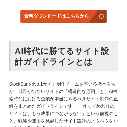
定額制LP制作・改善『最強LP』
エンジニア
ん』
会社概要・役員紹介
採用YouTubeチャンネル構築『トリトル』
広告運用
定額LINE運用代行『LINEマキトルくん』
資料ダウンロードはこちらから
ミッション・ビジョン・バリュー
YouTubeディレクター
代表メッセージ（岩野圭佑）
AI時代に勝てるサイト設
業務委託
取締役メッセージ（株本祐己）
計ガイドラインとは
認定パートナー
動画ディレクター
StockSunのNo.1サイト制作チームを率いる楢本浩太
営業
が、成果が出ないサイトの「構造的な原因」と、AI検
索時代における企業が本当にやるべきサイト制作の正
インターン
解をまとめたガイドラインです。
「作って終わりの
サイトは、もう成果につながらない」という前提のも
正社員
と、戦略や運用を見越したサイト設計のノウハウをお