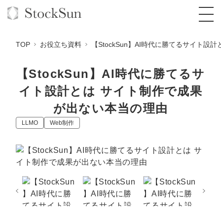
TOP
お役立ち資料
【StockSun】AI時代に勝てるサイト
【StockSun】AI時代に勝てるサ
イト設計とは サイト制作で成果
オーダーメイド支援
が出ない本当の理由
BPO支援
TOP
LLMO
Web制作
オリジナルサービス
オンラインサロン
コンサルタント一覧
定額制Webマーケティング代行『マキトルく
ん』
StockSun道場
実績
品質ガイドライン
格安でAI導入支援『あいのりAI』
定額制営業代行『カリトルくん』
お役立ち資料
年収エージェント
社内コンペ
拡散付1日密着動画制作『まるごと社長』
道場TOP
定額制採用代行・RPO『トルトルくん』
料金表
クレーム窓口
1本無料で記事を制作『SEOトライアル』
動画編集
営業改善特化の動画制作『動画でカリトルく