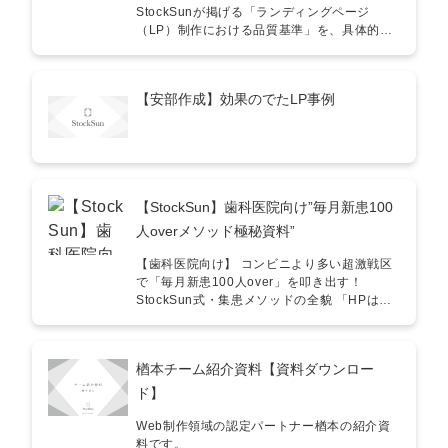
StockSunが掲げる「ランディングページ
（LP）制作における品質基準」を、具体的な
行動指針としてまとめたガイドラインです。
「どのようにして高品質なLPを設計し、成果
を最大化するのか？」という疑問にお答えす
【安部作成】効果のでたLP事例
る形で作成しました。 このガイドラインで
は、LP設計の基本からデザイン、効果測定、
改善施策までを包括的に解説しています。 内
容を一部抜粋！ ファーストビュー設計 「LPの
ファーストビューで、ユーザーが興味を持つ
キャッチコピーと視覚的な訴求要素を適切に
【StockSun】歯科医院向け”毎月新患100
配置する。」 CTA（行動喚起）の設計 「CTA
ボタンは目立つ色を採用し、明確なアクショ
人overメソッド極秘資料”
ンを促す文言を配置する。」 コンテンツの流
れの最適化 「ユーザーが興味を引かれ、その
【歯科医院向け】 コンビニより多い超激戦区
ままスムーズにコンバージョンへ誘導される
で「毎月新患100人over」を叩き出す！
構成を心がける。」 A/Bテストの実施 「複数
StockSun式・集患メソッドの全貌 「HPはあ
のデザインやコピーでテストを行い、パフォ
るのに新患が増えない」「広告費をかけてい
ーマンスが最適なLPを導き出す。」 ページ速
るのに予約が埋まらない」……そう悩んでい
度の改善 「画像の最適化や不要なスクリプト
ませんか？ 現在、全国の歯科医院数は約
楢本チーム紹介資料【資料ダウンロー
の削除を行い、表示速度を高速化する。」 こ
65,900件前後と、コンビニエンスストアの数
んな方にオススメ！ ■ マーケティング担当者
よりも多い異常事態です 。 本資料は、400医
ド】
広告の成果を最大化するために、高品質なLP
院以上の支援実績に基づく、属人性を排除し
を作りたい LPの改善を繰り返しながら、コン
た「新患100人overメソッド」のすべてを公
Web制作領域の認定パートナー楢本の紹介資
バージョン率を向上させたい ■ LP制作会社／
開する極秘資料です 。 入社2〜3ヶ月の未経験
料です。