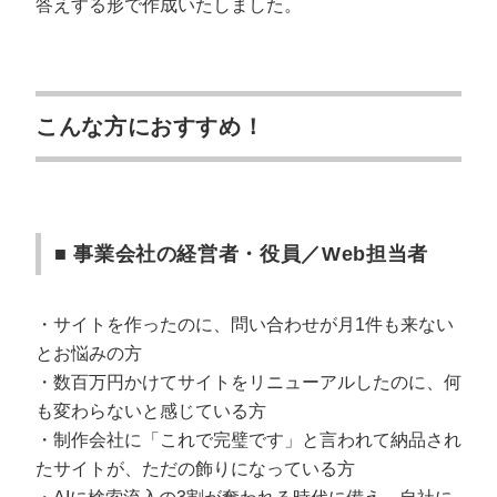
答えする形で作成いたしました。
マーケマネージャー
カスタマーサクセスマネージャー
常勤監査役
こんな方におすすめ！
内部監査室長
募集要項一覧
■ 事業会社の経営者・役員／Web担当者
・
サイトを作ったのに、問い合わせが月1件も来ない
とお悩みの方
・数百万円かけてサイトをリニューアルしたのに、何
も変わらないと感じている方
・制作会社に「これで完璧です」と言われて納品され
たサイトが、ただの飾りになっている方