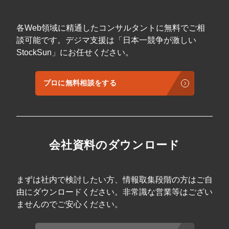
美容商材のCVR改善、EC施策に強みを持つ。
開放し、「急患対応枠」も活用して取りこぼ
Web広告運用者のバックグラウンドを活か
しを防ぐ仕組み作り 。
圧倒的な実績（資
し、多くのLP制作やLPOプロジェクトで成果
料内にて詳細公開） 【新宿区】ご支援前：月
各Web領域に精通したコンサルタントに無料でご相
を挙げる。 プロフィール詳細を見る 監修者情
間新患80人前後 ➡ 半年後：230人over 【江東
談可能です。デジマ支援は「日本一競争が激しい
報 株式会社free web hope 相原 ゆうき 株
区】開業時から支援 ➡ 1年後：180人over
StockSun」にお任せください。
式会社free web hope代表取締役社長。1985
こんな歯科医院の理事長・院長・事務長様に
年生まれ。神奈川県綾瀬市出身。 趣味でのオ
おすすめです 本気で新患100人、あるいはそ
ンラインゲーム開発を経て、知人のベンチャ
れ以上を目指したい 。 チェア数が4台以上あ
ー企業にて販路開拓・新規事業の立ち上げに
り、WEB予約枠をフルで開放できる 。 エリア
プロに無料相談をする
関わり、Webサイトのシステム構築等を経
×歯医者の月間検索ボリュームが1,500回以上
験。 サラリーマン時代はITベンチャー企業入
ある 。 月予算40万円弱の捻出が可能である
社後3ヶ月でTopセールスに。 その後メディア
。 （※競合が極端に強いエリアで予算がない
事業の立ち上げに携わるようになり企画・制
場合や、先生が顔出し不可の場合は、本メソ
作・営業を兼任。2011年9月に株式会社free
ッドでも失敗するケースがございます。資料
web hopeを設立。 リアルでの営業経験＋
内で「失敗条件」も包み隠さず解説していま
会社資料のダウンロード
Web集客ノウハウを活用しランディングペー
す 。） 正しい市況の理解と、適切な「3面攻
ジ制作を専門的に行うようになる。 企業HP：
略」さえ実行すれば、新患は必ず増えます 。
https://www.fwh.co.jp/
本気で医院をグロースさせたい方は、今すぐ
本資料をダウンロードして実践してくださ
まずは社内で検討したい方、情報取集段階の方はご自
い。
由にダウンロードください。非常識な営業等はござい
ませんのでご安心ください。