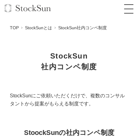
TOP
StockSunとは
StockSun社内コンペ制度
StockSun
オーダーメイド支援
社内コンペ制度
BPO支援
TOP
オリジナルサービス
オンラインサロン
コンサルタント一覧
定額制Webマーケティング代行『マキトルく
ん』
StockSunにご依頼いただくだけで、
複数のコンサル
StockSun道場
実績
品質ガイドライン
格安でAI導入支援『あいのりAI』
タントから提案がもらえる制度です。
定額制営業代行『カリトルくん』
お役立ち資料
年収エージェント
社内コンペ
拡散付1日密着動画制作『まるごと社長』
道場TOP
定額制採用代行・RPO『トルトルくん』
料金表
クレーム窓口
1本無料で記事を制作『SEOトライアル』
動画編集
StoockSunの社内コンペ制度
営業改善特化の動画制作『動画でカリトルく