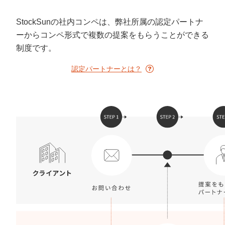
定額制LP制作・改善『最強LP』
エンジニア
ん』
StockSunの社内コンペは、弊社所属の認定パートナ
会社概要・役員紹介
採用YouTubeチャンネル構築『トリトル』
広告運用
定額LINE運用代行『LINEマキトルくん』
ーからコンペ形式で複数の提案をもらうことができる
ミッション・ビジョン・バリュー
YouTubeディレクター
制度です。
認定パートナーとは？
代表メッセージ（岩野圭佑）
業務委託
取締役メッセージ（株本祐己）
認定パートナー
動画ディレクター
営業
インターン
正社員