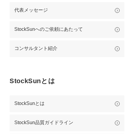
定額制LP制作・改善『最強LP』
エンジニア
ん』
代表メッセージ
会社概要・役員紹介
採用YouTubeチャンネル構築『トリトル』
広告運用
定額LINE運用代行『LINEマキトルくん』
ミッション・ビジョン・バリュー
YouTubeディレクター
StockSunへのご依頼にあたって
代表メッセージ（岩野圭佑）
コンサルタント紹介
業務委託
取締役メッセージ（株本祐己）
認定パートナー
StockSunとは
動画ディレクター
営業
StockSunとは
インターン
正社員
StockSun品質ガイドライン