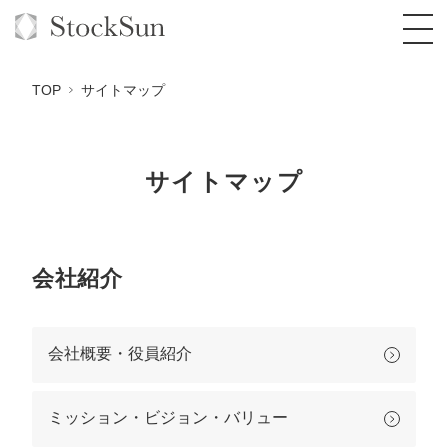
TOP
サイトマップ
サイトマップ
オーダーメイド支援
BPO支援
TOP
オリジナルサービス
オンラインサロン
コンサルタント一覧
定額制Webマーケティング代行『マキトルく
会社紹介
ん』
StockSun道場
実績
品質ガイドライン
格安でAI導入支援『あいのりAI』
定額制営業代行『カリトルくん』
会社概要・役員紹介
お役立ち資料
年収エージェント
社内コンペ
拡散付1日密着動画制作『まるごと社長』
道場TOP
定額制採用代行・RPO『トルトルくん』
料金表
クレーム窓口
1本無料で記事を制作『SEOトライアル』
動画編集
ミッション・ビジョン・バリュー
営業改善特化の動画制作『動画でカリトルく