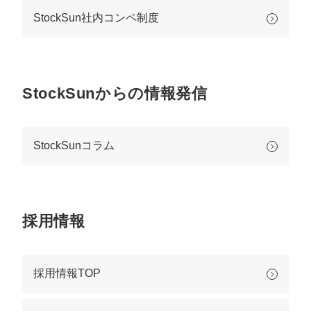
マーケマネージャー
StockSun社内コンペ制度
カスタマーサクセスマネージャー
常勤監査役
StockSunからの情報発信
内部監査室長
募集要項一覧
StockSunコラム
採用情報
採用情報TOP