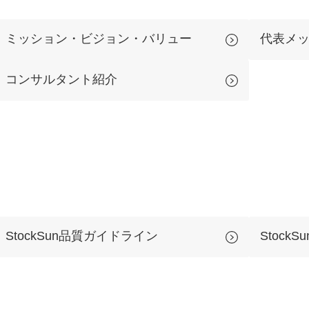
Yo
ミッション・ビジョン・バリュー
代表メ
会社概要・役員紹介
コンサルタント紹介
ミッション・ビジョン・バリュー
代表メッセージ（岩野圭佑）
業務委託
取締役メッセージ（株本祐己）
認定パートナー
動画ディレクター
StockSun品質ガイドライン
Stock
営業
インターン
正社員