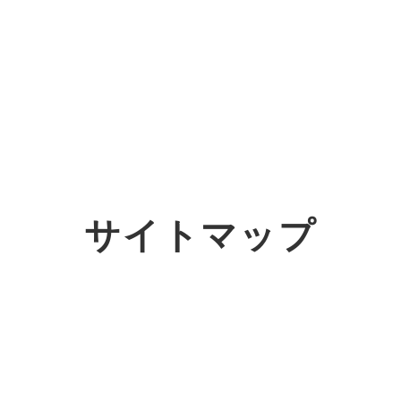
オーダーメイド支援
TO
定
格
BPO支援
コ
定
拡
サイトマップ
オリジナルサービス
オンラインサロン
品
定
1
道
StockSun道場
実績
社
営
定
動
お役立ち資料
年収エージェント
ク
定
採
エ
料金表
広