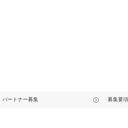
マーケマネージャー
カスタマーサクセスマネージャー
常勤監査役
内部監査室長
募集要項一覧
パートナー募集
募集要