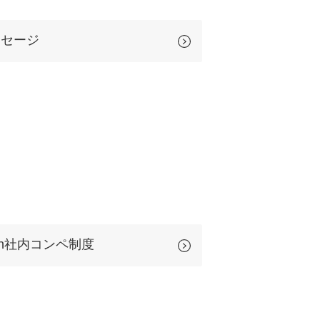
uTubeディレクター
ッセージ
Sun社内コンペ制度