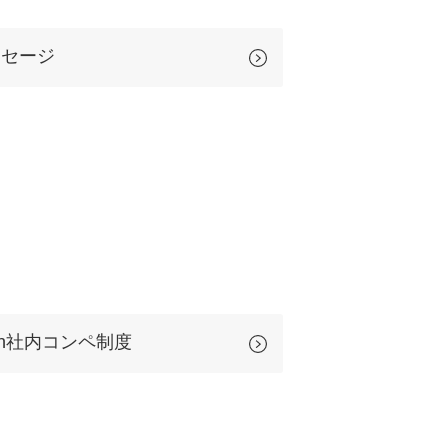
uTubeディレクター
ッセージ
Sun社内コンペ制度