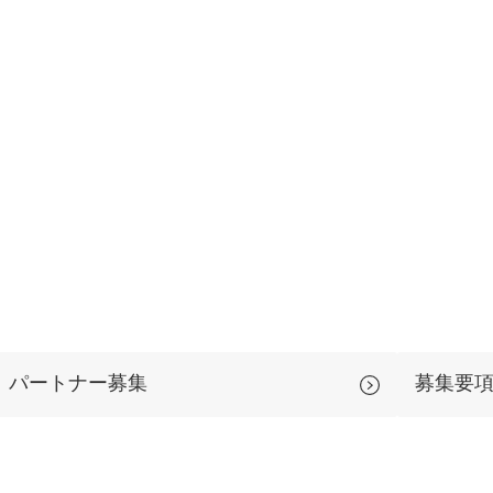
マーケマネージャー
カスタマーサクセスマネージャー
常勤監査役
内部監査室長
募集要項一覧
パートナー募集
募集要