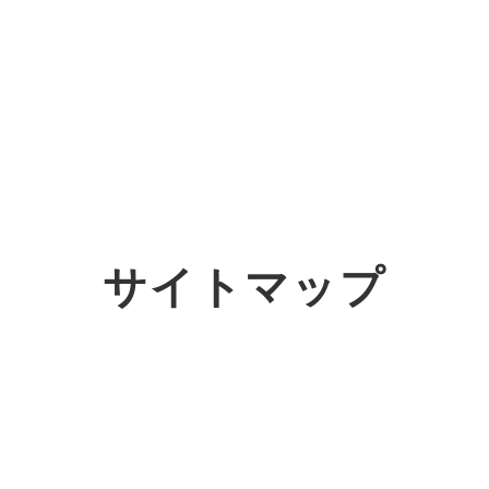
オーダーメイド支援
TO
定
格
BPO支援
コ
定
拡
サイトマップ
オリジナルサービス
オンラインサロン
品
定
1
道
StockSun道場
実績
社
営
定
動
お役立ち資料
年収エージェント
ク
定
採
エ
料金表
広