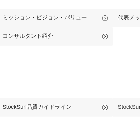
Yo
ミッション・ビジョン・バリュー
代表メ
会社概要・役員紹介
コンサルタント紹介
ミッション・ビジョン・バリュー
代表メッセージ（岩野圭佑）
業務委託
取締役メッセージ（株本祐己）
認定パートナー
動画ディレクター
StockSun品質ガイドライン
Stock
営業
インターン
正社員