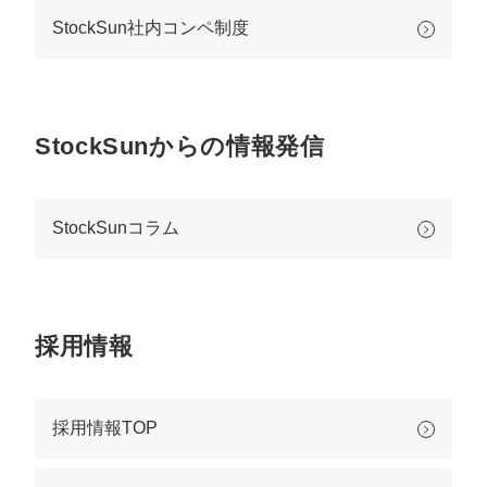
マーケマネージャー
StockSun社内コンペ制度
カスタマーサクセスマネージャー
常勤監査役
StockSunからの情報発信
内部監査室長
募集要項一覧
StockSunコラム
採用情報
採用情報TOP