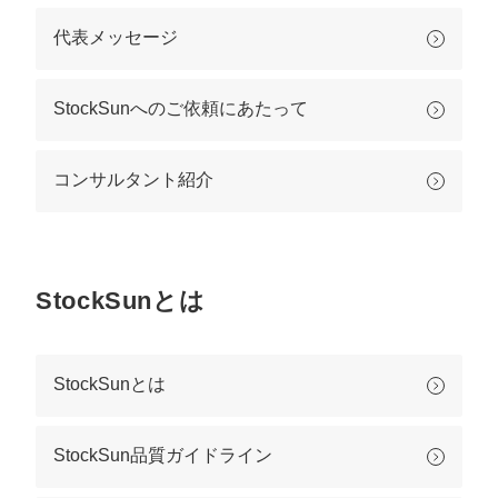
定額制LP制作・改善『最強LP』
エンジニア
ん』
代表メッセージ
会社概要・役員紹介
採用YouTubeチャンネル構築『トリトル』
広告運用
定額LINE運用代行『LINEマキトルくん』
ミッション・ビジョン・バリュー
YouTubeディレクター
StockSunへのご依頼にあたって
代表メッセージ（岩野圭佑）
コンサルタント紹介
業務委託
取締役メッセージ（株本祐己）
認定パートナー
StockSunとは
動画ディレクター
営業
StockSunとは
インターン
正社員
StockSun品質ガイドライン