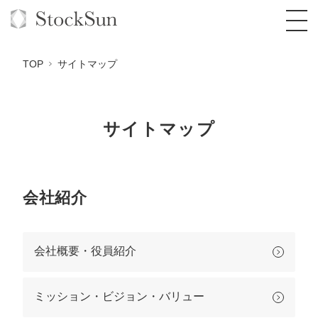
TOP
サイトマップ
サイトマップ
オーダーメイド支援
BPO支援
TOP
オリジナルサービス
オンラインサロン
コンサルタント一覧
定額制Webマーケティング代行『マキトルく
会社紹介
ん』
StockSun道場
実績
品質ガイドライン
格安でAI導入支援『あいのりAI』
定額制営業代行『カリトルくん』
会社概要・役員紹介
お役立ち資料
年収エージェント
社内コンペ
拡散付1日密着動画制作『まるごと社長』
道場TOP
定額制採用代行・RPO『トルトルくん』
料金表
クレーム窓口
1本無料で記事を制作『SEOトライアル』
動画編集
ミッション・ビジョン・バリュー
営業改善特化の動画制作『動画でカリトルく