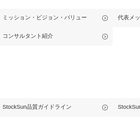
Yo
ミッション・ビジョン・バリュー
代表メ
会社概要・役員紹介
コンサルタント紹介
ミッション・ビジョン・バリュー
代表メッセージ（岩野圭佑）
業務委託
取締役メッセージ（株本祐己）
認定パートナー
動画ディレクター
StockSun品質ガイドライン
Stock
営業
インターン
正社員