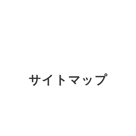
オーダーメイド支援
TO
定
格
BPO支援
コ
定
拡
サイトマップ
オリジナルサービス
オンラインサロン
品
定
1
道
StockSun道場
実績
社
営
定
動
お役立ち資料
年収エージェント
ク
定
採
エ
料金表
広