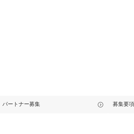
マーケマネージャー
カスタマーサクセスマネージャー
常勤監査役
内部監査室長
募集要項一覧
パートナー募集
募集要