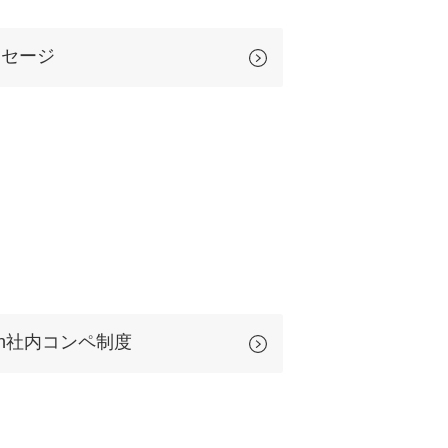
uTubeディレクター
ッセージ
Sun社内コンペ制度