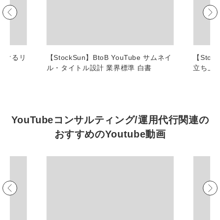
マーケマネージャー
カスタマーサクセスマネージャー
常勤監査役
におけるリ
【StockSun】BtoB YouTube サムネイ
【Stoc
ル・タイトル設計 業界標準 白書
立ち上
内部監査室長
募集要項一覧
YouTubeコンサルティング/運用代行関連の
おすすめの
Youtube動画