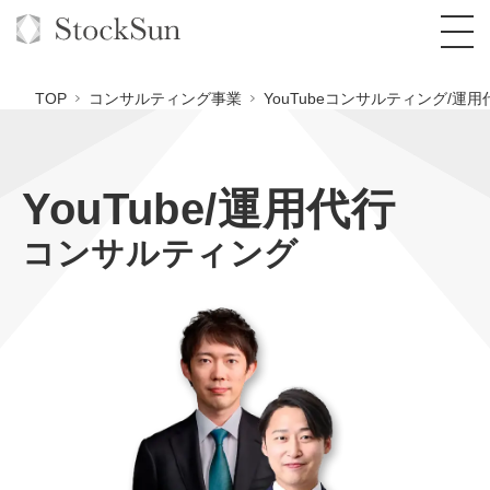
TOP
コンサルティング事業
YouTubeコンサルティング/運用
YouTube/運用代行
オーダーメイド支援
コンサルティング
BPO支援
TOP
オリジナルサービス
オンラインサロン
コンサルタント一覧
定額制Webマーケティング代行『マキトルく
ん』
StockSun道場
実績
品質ガイドライン
格安でAI導入支援『あいのりAI』
定額制営業代行『カリトルくん』
お役立ち資料
年収エージェント
社内コンペ
拡散付1日密着動画制作『まるごと社長』
道場TOP
定額制採用代行・RPO『トルトルくん』
料金表
クレーム窓口
1本無料で記事を制作『SEOトライアル』
動画編集
営業改善特化の動画制作『動画でカリトルく