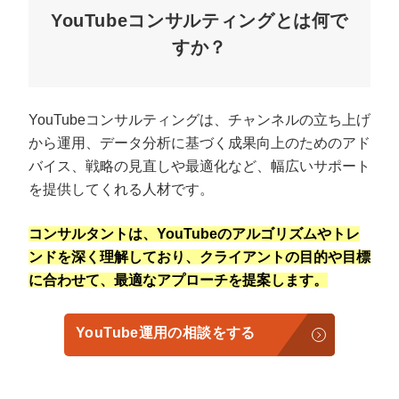
YouTubeコンサルティングとは何で
すか？
YouTubeコンサルティングは、チャンネルの立ち上げ
から運用、データ分析に基づく成果向上のためのアド
バイス、戦略の見直しや最適化など、幅広いサポート
を提供してくれる人材です。
コンサルタントは、YouTubeのアルゴリズムやトレ
会社概要資料をダウンロー
プロに無料相談をする
ドする
ンドを深く理解しており、クライアントの目的や目標
に合わせて、最適なアプローチを提案します。
StockSun株式会社
〒160-0023 東京都新宿区西新宿3丁目8番3号 新
都心丸善ビル7階
YouTube運用の相談をする
サイトマップ
プライバシーポリシー