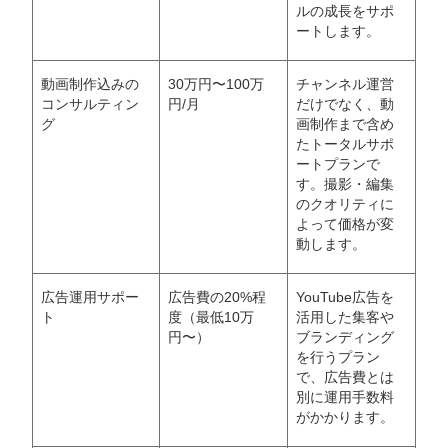
ルの成長をサポ
ートします。
動画制作込みの
30万円〜100万
チャンネル運営
コンサルティン
円/月
だけでなく、動
グ
画制作まで含め
たトータルサポ
ートプランで
す。撮影・編集
のクオリティに
よって価格が変
動します。
広告運用サポー
広告費の20%程
YouTube広告を
ト
度（最低10万
活用した集客や
円〜）
ブランディング
を行うプラン
で、広告費とは
別に運用手数料
がかかります。