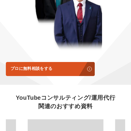
定額制LP制作・改善『最強LP』
エンジニア
ん』
会社概要・役員紹介
採用YouTubeチャンネル構築『トリトル』
広告運用
定額LINE運用代行『LINEマキトルくん』
ミッション・ビジョン・バリュー
YouTubeディレクター
代表メッセージ（岩野圭佑）
業務委託
取締役メッセージ（株本祐己）
認定パートナー
プロに無料相談をする
動画ディレクター
営業
YouTubeコンサルティング/運用代行
関連のおすすめ資料
インターン
正社員