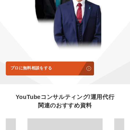
定額制LP制作・改善『最強LP』
エンジニア
ん』
会社概要・役員紹介
採用YouTubeチャンネル構築『トリトル』
広告運用
定額LINE運用代行『LINEマキトルくん』
ミッション・ビジョン・バリュー
YouTubeディレクター
代表メッセージ（岩野圭佑）
業務委託
取締役メッセージ（株本祐己）
認定パートナー
プロに無料相談をする
動画ディレクター
営業
YouTubeコンサルティング/運用代行
関連のおすすめ資料
インターン
正社員