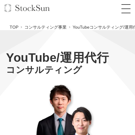
TOP
コンサルティング事業
YouTubeコンサルティング/運用
YouTube/運用代行
オーダーメイド支援
コンサルティング
BPO支援
TOP
オリジナルサービス
オンラインサロン
コンサルタント一覧
定額制Webマーケティング代行『マキトルく
ん』
StockSun道場
実績
品質ガイドライン
格安でAI導入支援『あいのりAI』
定額制営業代行『カリトルくん』
お役立ち資料
年収エージェント
社内コンペ
拡散付1日密着動画制作『まるごと社長』
道場TOP
定額制採用代行・RPO『トルトルくん』
料金表
クレーム窓口
1本無料で記事を制作『SEOトライアル』
動画編集
営業改善特化の動画制作『動画でカリトルく