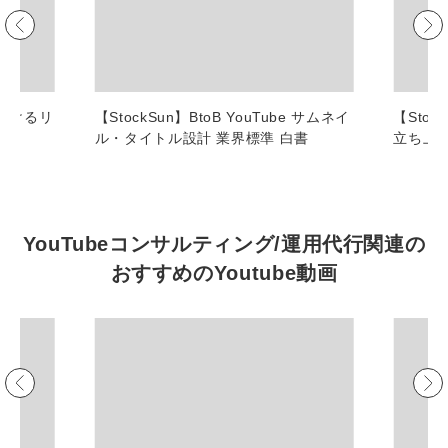
マーケマネージャー
カスタマーサクセスマネージャー
常勤監査役
におけるリ
【StockSun】BtoB YouTube サムネイ
【Stoc
ル・タイトル設計 業界標準 白書
立ち上
内部監査室長
募集要項一覧
YouTubeコンサルティング/運用代行関連の
おすすめの
Youtube動画