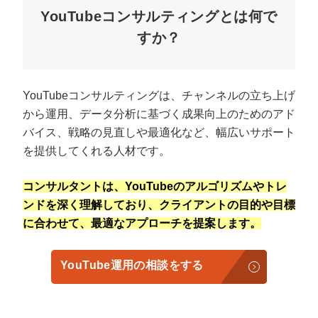
YouTubeコンサルティングとは何で
すか？
YouTubeコンサルティングは、チャンネルの立ち上げ
から運用、データ分析に基づく成果向上のためのアド
バイス、戦略の見直しや最適化など、幅広いサポート
を提供してくれる人材です。
コンサルタントは、YouTubeのアルゴリズムやトレ
会社概要資料をダウンロー
プロに無料相談をする
ドする
ンドを深く理解しており、クライアントの目的や目標
に合わせて、最適なアプローチを提案します。
StockSun株式会社
〒160-0023 東京都新宿区西新宿3丁目8番3号 新
都心丸善ビル7階
YouTube運用の相談をする
サイトマップ
プライバシーポリシー