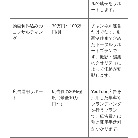
ルの成長をサポ
ートします。
動画制作込みの
30万円〜100万
チャンネル運営
コンサルティン
円/月
だけでなく、動
グ
画制作まで含め
たトータルサポ
ートプランで
す。撮影・編集
のクオリティに
よって価格が変
動します。
広告運用サポー
広告費の20%程
YouTube広告を
ト
度（最低10万
活用した集客や
円〜）
ブランディング
を行うプラン
で、広告費とは
別に運用手数料
がかかります。