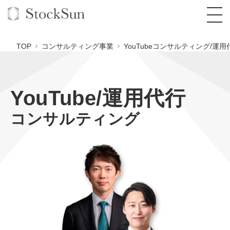
TOP
コンサルティング事業
YouTubeコンサルティング/運用
YouTube/運用代行
オーダーメイド支援
コンサルティング
BPO支援
TOP
オリジナルサービス
オンラインサロン
コンサルタント一覧
定額制Webマーケティング代行『マキトルく
ん』
StockSun道場
実績
品質ガイドライン
格安でAI導入支援『あいのりAI』
定額制営業代行『カリトルくん』
お役立ち資料
年収エージェント
社内コンペ
拡散付1日密着動画制作『まるごと社長』
道場TOP
定額制採用代行・RPO『トルトルくん』
料金表
クレーム窓口
1本無料で記事を制作『SEOトライアル』
動画編集
営業改善特化の動画制作『動画でカリトルく