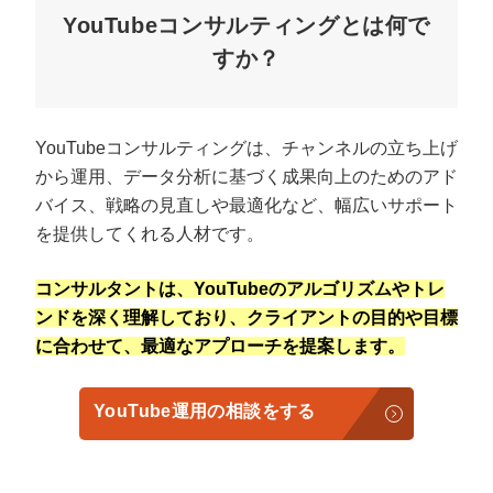
YouTubeコンサルティングとは何で
すか？
YouTubeコンサルティングは、チャンネルの立ち上げ
から運用、データ分析に基づく成果向上のためのアド
バイス、戦略の見直しや最適化など、幅広いサポート
を提供してくれる人材です。
コンサルタントは、YouTubeのアルゴリズムやトレ
会社概要資料をダウンロー
プロに無料相談をする
ドする
ンドを深く理解しており、クライアントの目的や目標
に合わせて、最適なアプローチを提案します。
StockSun株式会社
〒160-0023 東京都新宿区西新宿3丁目8番3号 新
都心丸善ビル7階
YouTube運用の相談をする
サイトマップ
プライバシーポリシー