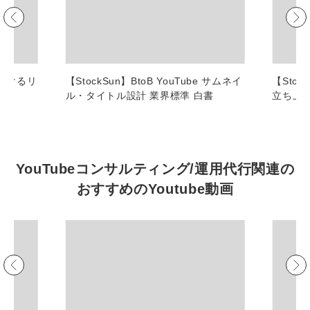
マーケマネージャー
カスタマーサクセスマネージャー
常勤監査役
におけるリ
【StockSun】BtoB YouTube サムネイ
【Stoc
ル・タイトル設計 業界標準 白書
立ち上
内部監査室長
募集要項一覧
YouTubeコンサルティング/運用代行関連の
おすすめの
Youtube動画