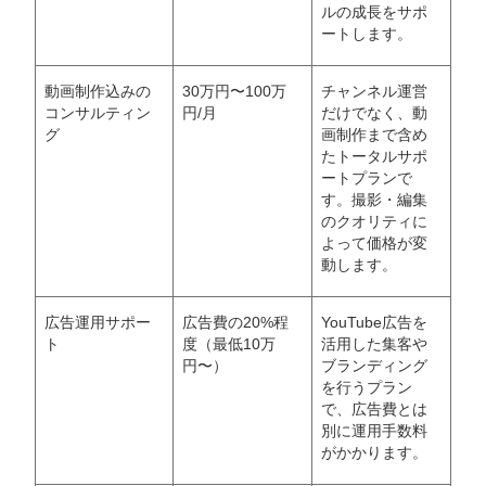
ルの成長をサポ
ートします。
動画制作込みの
30万円〜100万
チャンネル運営
コンサルティン
円/月
だけでなく、動
グ
画制作まで含め
たトータルサポ
ートプランで
す。撮影・編集
のクオリティに
よって価格が変
動します。
広告運用サポー
広告費の20%程
YouTube広告を
ト
度（最低10万
活用した集客や
円〜）
ブランディング
を行うプラン
で、広告費とは
別に運用手数料
がかかります。