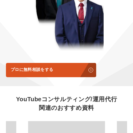
定額制LP制作・改善『最強LP』
エンジニア
ん』
会社概要・役員紹介
採用YouTubeチャンネル構築『トリトル』
広告運用
定額LINE運用代行『LINEマキトルくん』
ミッション・ビジョン・バリュー
YouTubeディレクター
代表メッセージ（岩野圭佑）
業務委託
取締役メッセージ（株本祐己）
認定パートナー
プロに無料相談をする
動画ディレクター
営業
YouTubeコンサルティング/運用代行
関連のおすすめ資料
インターン
正社員