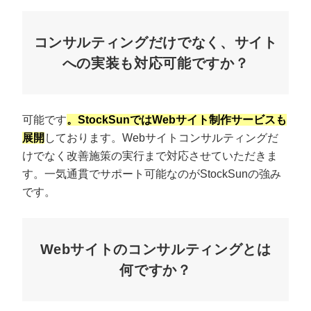
コンサルティングだけでなく、サイト
への実装も対応可能ですか？
可能です
。StockSunではWebサイト制作サービスも
展開
しております。Webサイトコンサルティングだ
けでなく改善施策の実行まで対応させていただきま
す。一気通貫でサポート可能なのがStockSunの強み
プロに無料相談をする
会社概要資料をダウ
です。
StockSun株式会社
〒160-0023 東京都新宿区西新宿3丁目7-30 フロ
Webサイトのコンサルティングとは
B102号室
サイトマップ
プライバシーポリシー
何ですか？