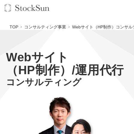
TOP
コンサルティング事業
Webサイト（HP制作）コンサル
Webサイト
オーダーメイド支援
（HP制作）/運用代行
BPO支援
TOP
コンサルティング
オリジナルサービス
オンラインサロン
コンサルタント一覧
定額制Webマーケティング代行『マキトルくん』
StockSun道場
実績
品質ガイドライン
定額制営業代行『カリトルくん』
格安でAI導入支援『あいのりAI』
お役立ち資料
年収エージェント
社内コンペ
定額制採用代行・RPO『トルトルくん』
拡散付1日密着動画制作『まるごと社長』
道場TOP
料金表
クレーム窓口
営業改善特化の動画制作『動画でカリトルくん』
1本無料で記事を制作『SEOトライアル』
動画編集