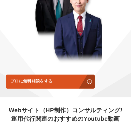
定額LINE運用代行『LINEマキトルくん』
定額制LP制作・改善『最強LP』
エンジニア
会社概要・役員紹介
採用YouTubeチャンネル構築『トリトル』
広告運用
ミッション・ビジョン・バリュー
YouTubeディレクター
代表メッセージ（岩野圭佑）
業務委託
取締役メッセージ（株本祐己）
認定パートナー
動画ディレクター
プロに無料相談をする
営業
インターン
Webサイト（HP制作）コンサルティング/
運用代行関連の
おすすめの
Youtube動画
正社員