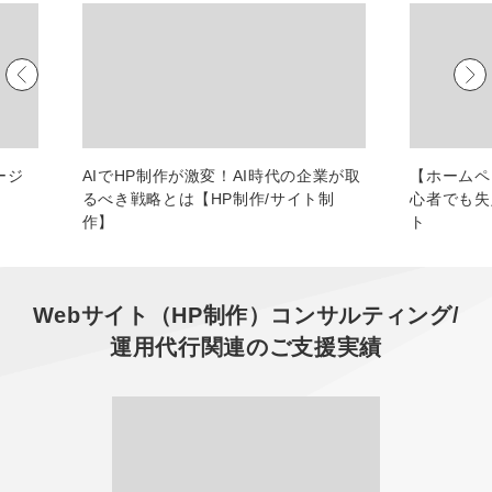
マーケマネージャー
カスタマーサクセスマネージャー
常勤監査役
内部監査室長
ージ
AIでHP制作が激変！AI時代の企業が取
【ホームペ
るべき戦略とは【HP制作/サイト制
心者でも
募集要項一覧
作】
ト
Webサイト（HP制作）コンサルティング/
運用代行
関連のご支援実績