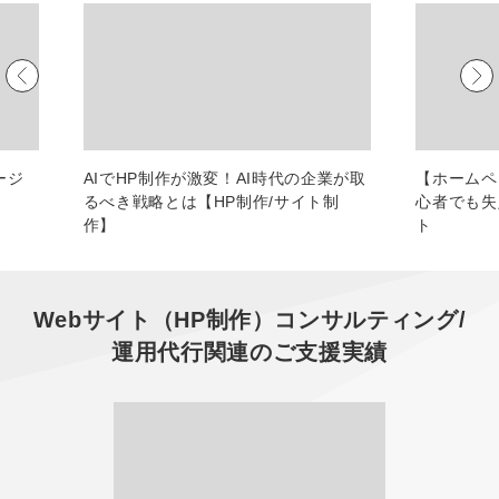
マーケマネージャー
カスタマーサクセスマネージャー
常勤監査役
内部監査室長
ージ
AIでHP制作が激変！AI時代の企業が取
【ホームペ
るべき戦略とは【HP制作/サイト制
心者でも
募集要項一覧
作】
ト
Webサイト（HP制作）コンサルティング/
運用代行
関連のご支援実績