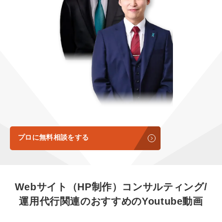
定額LINE運用代行『LINEマキトルくん』
定額制LP制作・改善『最強LP』
エンジニア
会社概要・役員紹介
採用YouTubeチャンネル構築『トリトル』
広告運用
ミッション・ビジョン・バリュー
YouTubeディレクター
代表メッセージ（岩野圭佑）
業務委託
取締役メッセージ（株本祐己）
認定パートナー
動画ディレクター
プロに無料相談をする
営業
インターン
Webサイト（HP制作）コンサルティング/
運用代行関連の
おすすめの
Youtube動画
正社員