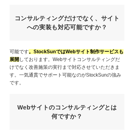
コンサルティングだけでなく、サイト
への実装も対応可能ですか？
可能です
。StockSunではWebサイト制作サービスも
展開
しております。Webサイトコンサルティングだ
けでなく改善施策の実行まで対応させていただきま
す。一気通貫でサポート可能なのがStockSunの強み
です。
プロに無料相談をする
会社概要資料をダウ
Webサイトのコンサルティングとは
StockSun株式会社
〒160-0023 東京都新宿区西新宿3丁目8番3号 新都
サイトマップ
プライバシーポリシー
何ですか？