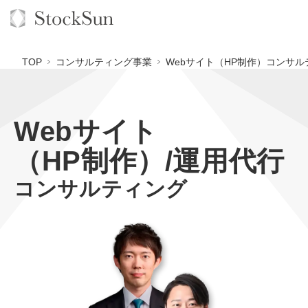
TOP
コンサルティング事業
Webサイト（HP制作）コンサル
Webサイト
オーダーメイド支援
（HP制作）/運用代行
BPO支援
TOP
コンサルティング
オリジナルサービス
オンラインサロン
コンサルタント一覧
定額制Webマーケティング代行『マキトルくん』
StockSun道場
実績
品質ガイドライン
定額制営業代行『カリトルくん』
格安でAI導入支援『あいのりAI』
お役立ち資料
年収エージェント
社内コンペ
定額制採用代行・RPO『トルトルくん』
拡散付1日密着動画制作『まるごと社長』
道場TOP
料金表
クレーム窓口
営業改善特化の動画制作『動画でカリトルくん』
1本無料で記事を制作『SEOトライアル』
動画編集