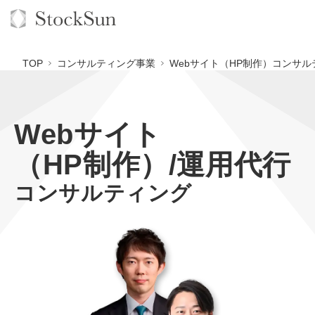
TOP
コンサルティング事業
Webサイト（HP制作）コンサル
Webサイト
オーダーメイド支援
（HP制作）/運用代行
BPO支援
TOP
コンサルティング
オリジナルサービス
オンラインサロン
コンサルタント一覧
定額制Webマーケティング代行『マキトルくん』
StockSun道場
実績
品質ガイドライン
定額制営業代行『カリトルくん』
格安でAI導入支援『あいのりAI』
お役立ち資料
年収エージェント
社内コンペ
定額制採用代行・RPO『トルトルくん』
拡散付1日密着動画制作『まるごと社長』
道場TOP
料金表
クレーム窓口
営業改善特化の動画制作『動画でカリトルくん』
1本無料で記事を制作『SEOトライアル』
動画編集