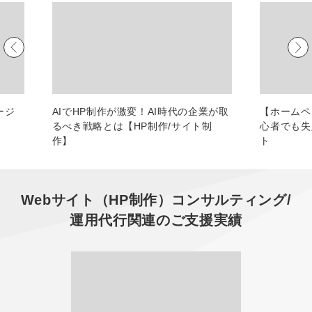
マーケマネージャー
カスタマーサクセスマネージャー
常勤監査役
内部監査室長
ージ
AIでHP制作が激変！AI時代の企業が取
【ホームペ
るべき戦略とは【HP制作/サイト制
心者でも
募集要項一覧
作】
ト
Webサイト（HP制作）コンサルティング/
運用代行
関連のご支援実績