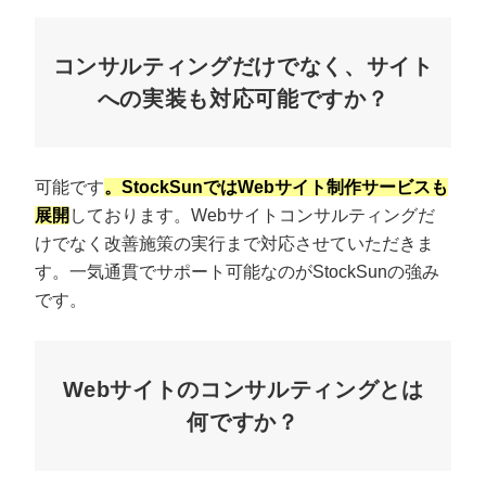
コンサルティングだけでなく、サイト
への実装も対応可能ですか？
可能です
。StockSunではWebサイト制作サービスも
展開
しております。Webサイトコンサルティングだ
けでなく改善施策の実行まで対応させていただきま
す。一気通貫でサポート可能なのがStockSunの強み
です。
プロに無料相談をする
会社概要資料をダウ
Webサイトのコンサルティングとは
StockSun株式会社
〒160-0023 東京都新宿区西新宿3丁目8番3号 新都
サイトマップ
プライバシーポリシー
何ですか？