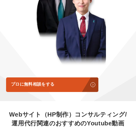
定額LINE運用代行『LINEマキトルくん』
定額制LP制作・改善『最強LP』
エンジニア
会社概要・役員紹介
採用YouTubeチャンネル構築『トリトル』
広告運用
ミッション・ビジョン・バリュー
YouTubeディレクター
代表メッセージ（岩野圭佑）
業務委託
取締役メッセージ（株本祐己）
認定パートナー
動画ディレクター
プロに無料相談をする
営業
インターン
Webサイト（HP制作）コンサルティング/
運用代行関連の
おすすめの
Youtube動画
正社員