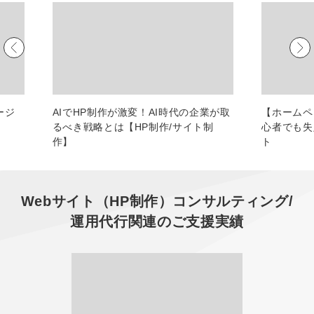
マーケマネージャー
カスタマーサクセスマネージャー
常勤監査役
内部監査室長
ージ
AIでHP制作が激変！AI時代の企業が取
【ホームペ
るべき戦略とは【HP制作/サイト制
心者でも
募集要項一覧
作】
ト
Webサイト（HP制作）コンサルティング/
運用代行
関連のご支援実績