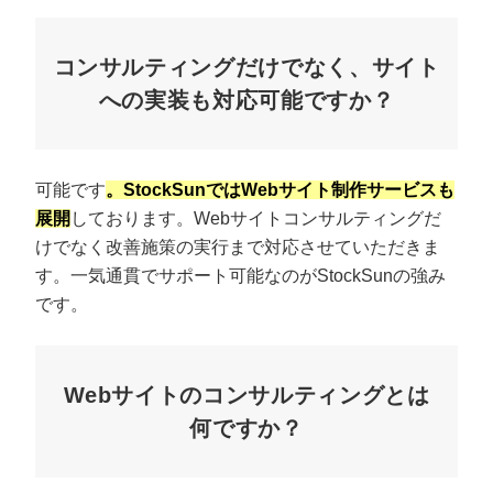
コンサルティングだけでなく、サイト
への実装も対応可能ですか？
可能です
。StockSunではWebサイト制作サービスも
展開
しております。Webサイトコンサルティングだ
けでなく改善施策の実行まで対応させていただきま
す。一気通貫でサポート可能なのがStockSunの強み
です。
プロに無料相談をする
会社概要資料をダウ
Webサイトのコンサルティングとは
StockSun株式会社
〒160-0023 東京都新宿区西新宿3丁目8番3号 新都
サイトマップ
プライバシーポリシー
何ですか？