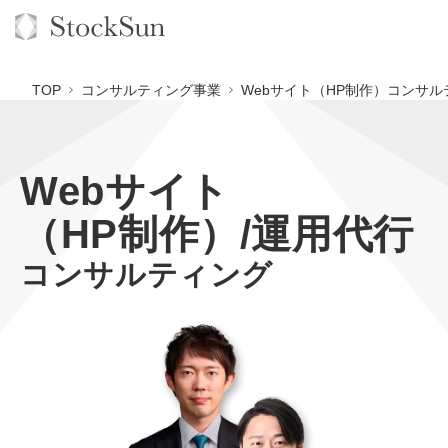
TOP
コンサルティング事業
Webサイト（HP制作）コンサル
Webサイト
オーダーメイド支援
（HP制作）/運用代行
BPO支援
TOP
コンサルティング
オリジナルサービス
オンラインサロン
コンサルタント一覧
定額制Webマーケティング代行『マキトルくん』
StockSun道場
実績
品質ガイドライン
定額制営業代行『カリトルくん』
格安でAI導入支援『あいのりAI』
お役立ち資料
年収エージェント
社内コンペ
定額制採用代行・RPO『トルトルくん』
拡散付1日密着動画制作『まるごと社長』
道場TOP
料金表
クレーム窓口
営業改善特化の動画制作『動画でカリトルくん』
1本無料で記事を制作『SEOトライアル』
動画編集