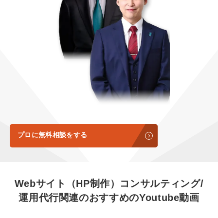
定額LINE運用代行『LINEマキトルくん』
定額制LP制作・改善『最強LP』
エンジニア
会社概要・役員紹介
採用YouTubeチャンネル構築『トリトル』
広告運用
ミッション・ビジョン・バリュー
YouTubeディレクター
代表メッセージ（岩野圭佑）
業務委託
取締役メッセージ（株本祐己）
認定パートナー
動画ディレクター
プロに無料相談をする
営業
インターン
Webサイト（HP制作）コンサルティング/
運用代行関連の
おすすめの
Youtube動画
正社員