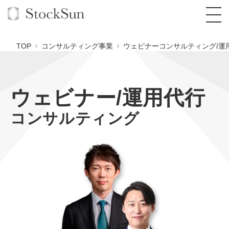
TOP
コンサルティング事業
ウェビナーコンサルティング/運
ウェビナー/運用代行
オーダーメイド支援
コンサルティング
BPO支援
TOP
オリジナルサービス
オンラインサロン
コンサルタント一覧
定額制Webマーケティング代行『マキトルく
ん』
StockSun道場
実績
品質ガイドライン
格安でAI導入支援『あいのりAI』
定額制営業代行『カリトルくん』
お役立ち資料
年収エージェント
社内コンペ
拡散付1日密着動画制作『まるごと社長』
道場TOP
定額制採用代行・RPO『トルトルくん』
料金表
クレーム窓口
1本無料で記事を制作『SEOトライアル』
動画編集
営業改善特化の動画制作『動画でカリトルく