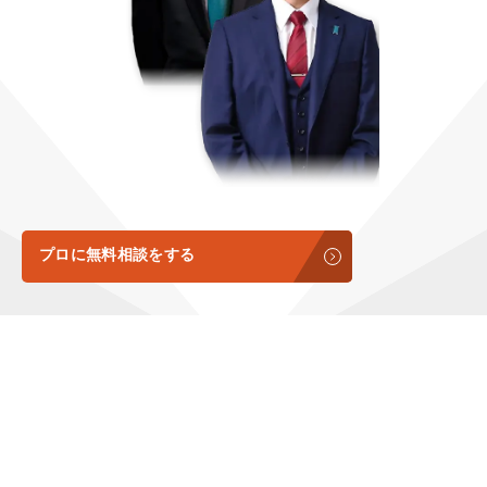
定額制LP制作・改善『最強LP』
エンジニア
ん』
会社概要・役員紹介
採用YouTubeチャンネル構築『トリトル』
広告運用
定額LINE運用代行『LINEマキトルくん』
ミッション・ビジョン・バリュー
YouTubeディレクター
代表メッセージ（岩野圭佑）
業務委託
取締役メッセージ（株本祐己）
認定パートナー
プロに無料相談をする
動画ディレクター
営業
インターン
正社員