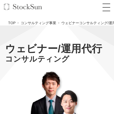
TOP
コンサルティング事業
ウェビナーコンサルティング/運
ウェビナー/運用代行
オーダーメイド支援
コンサルティング
BPO支援
TOP
オリジナルサービス
オンラインサロン
コンサルタント一覧
定額制Webマーケティング代行『マキトルく
ん』
StockSun道場
実績
品質ガイドライン
格安でAI導入支援『あいのりAI』
定額制営業代行『カリトルくん』
お役立ち資料
年収エージェント
社内コンペ
拡散付1日密着動画制作『まるごと社長』
道場TOP
定額制採用代行・RPO『トルトルくん』
料金表
クレーム窓口
1本無料で記事を制作『SEOトライアル』
動画編集
営業改善特化の動画制作『動画でカリトルく