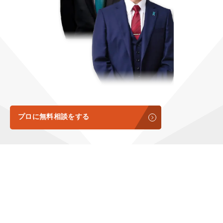
定額制LP制作・改善『最強LP』
エンジニア
ん』
会社概要・役員紹介
採用YouTubeチャンネル構築『トリトル』
広告運用
定額LINE運用代行『LINEマキトルくん』
ミッション・ビジョン・バリュー
YouTubeディレクター
代表メッセージ（岩野圭佑）
業務委託
取締役メッセージ（株本祐己）
認定パートナー
プロに無料相談をする
動画ディレクター
営業
インターン
正社員