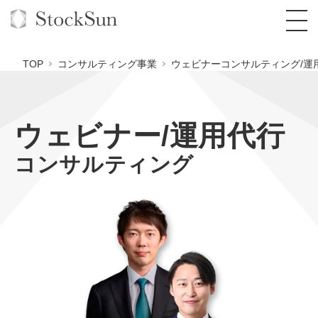
TOP
コンサルティング事業
ウェビナーコンサルティング/運
ウェビナー/運用代行
オーダーメイド支援
コンサルティング
BPO支援
TOP
オリジナルサービス
オンラインサロン
コンサルタント一覧
定額制Webマーケティング代行『マキトルく
ん』
StockSun道場
実績
品質ガイドライン
格安でAI導入支援『あいのりAI』
定額制営業代行『カリトルくん』
お役立ち資料
年収エージェント
社内コンペ
拡散付1日密着動画制作『まるごと社長』
道場TOP
定額制採用代行・RPO『トルトルくん』
料金表
クレーム窓口
1本無料で記事を制作『SEOトライアル』
動画編集
営業改善特化の動画制作『動画でカリトルく