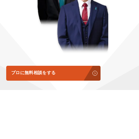
定額制LP制作・改善『最強LP』
エンジニア
ん』
会社概要・役員紹介
採用YouTubeチャンネル構築『トリトル』
広告運用
定額LINE運用代行『LINEマキトルくん』
ミッション・ビジョン・バリュー
YouTubeディレクター
代表メッセージ（岩野圭佑）
業務委託
取締役メッセージ（株本祐己）
認定パートナー
プロに無料相談をする
動画ディレクター
営業
インターン
正社員