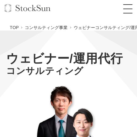
TOP
コンサルティング事業
ウェビナーコンサルティング/運
ウェビナー/運用代行
オーダーメイド支援
コンサルティング
BPO支援
TOP
オリジナルサービス
オンラインサロン
コンサルタント一覧
定額制Webマーケティング代行『マキトルく
ん』
StockSun道場
実績
品質ガイドライン
格安でAI導入支援『あいのりAI』
定額制営業代行『カリトルくん』
お役立ち資料
年収エージェント
社内コンペ
拡散付1日密着動画制作『まるごと社長』
道場TOP
定額制採用代行・RPO『トルトルくん』
料金表
クレーム窓口
1本無料で記事を制作『SEOトライアル』
動画編集
営業改善特化の動画制作『動画でカリトルく