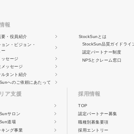
情報
概要・役員紹介
StockSunとは
StockSun品質ガイド
ライ
ション・ビジョン・
ュー
認定パートナー制度
メッセージ
NPSとクレーム窓口
役メッセージ
サルタント紹介
ckSunへのご依頼に
あたって
リア支援
採用情報
TOP
kSunサロン
認定パートナー募集
kSun道場
職種別募集要項
ーキング事業
採用エントリー