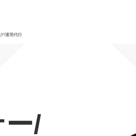
グ/運用代行
オーダーメイド支援
TO
定
格
BPO支援
コ
定
拡
オリジナルサービス
オンラインサロン
品
定
1
道
StockSun道場
実績
社
営
定
動
ー/
お役立ち資料
年収エージェント
ク
定
採
エ
料金表
広