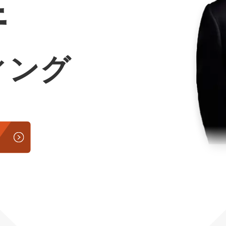
行
Yo
会社概要・役員紹介
ィング
ミッション・ビジョン・バリュー
代表メッセージ（岩野圭佑）
業務委託
取締役メッセージ（株本祐己）
認定パートナー
動画ディレクター
営業
インターン
正社員