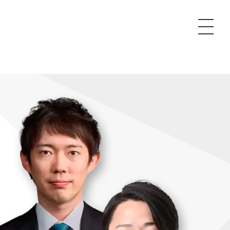
P
額制Webマーケティング代行『マキトルくん』
安でAI導入支援『あいのりAI』
ンサルタント一覧
額制営業代行『カリトルくん』
散付1日密着動画制作『まるごと社長』
質ガイドライン
額制採用代行・RPO『トルトルくん』
本無料で記事を制作『SEOトライアル』
場TOP
内コンペ
業改善特化の動画制作『動画でカリトルくん』
額制LP制作・改善『最強LP』
画編集
レーム窓口
額LINE運用代行『LINEマキトルくん』
用YouTubeチャンネル構築『トリトル』
ンジニア
告運用