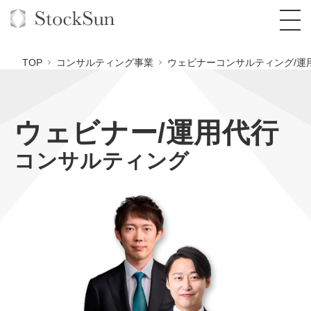
TOP
コンサルティング事業
ウェビナーコンサルティング/運
ウェビナー/運用代行
オーダーメイド支援
コンサルティング
BPO支援
TOP
オリジナルサービス
オンラインサロン
コンサルタント一覧
定額制Webマーケティング代行『マキトルく
ん』
StockSun道場
実績
品質ガイドライン
格安でAI導入支援『あいのりAI』
定額制営業代行『カリトルくん』
お役立ち資料
年収エージェント
社内コンペ
拡散付1日密着動画制作『まるごと社長』
道場TOP
定額制採用代行・RPO『トルトルくん』
料金表
クレーム窓口
1本無料で記事を制作『SEOトライアル』
動画編集
営業改善特化の動画制作『動画でカリトルく