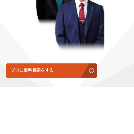
定額制LP制作・改善『最強LP』
エンジニア
ん』
会社概要・役員紹介
採用YouTubeチャンネル構築『トリトル』
広告運用
定額LINE運用代行『LINEマキトルくん』
ミッション・ビジョン・バリュー
YouTubeディレクター
代表メッセージ（岩野圭佑）
業務委託
取締役メッセージ（株本祐己）
認定パートナー
プロに無料相談をする
動画ディレクター
営業
インターン
正社員