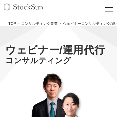
TOP
コンサルティング事業
ウェビナーコンサルティング/運
ウェビナー/運用代行
オーダーメイド支援
コンサルティング
BPO支援
TOP
オリジナルサービス
オンラインサロン
コンサルタント一覧
定額制Webマーケティング代行『マキトルく
ん』
StockSun道場
実績
品質ガイドライン
格安でAI導入支援『あいのりAI』
定額制営業代行『カリトルくん』
お役立ち資料
年収エージェント
社内コンペ
拡散付1日密着動画制作『まるごと社長』
道場TOP
定額制採用代行・RPO『トルトルくん』
料金表
クレーム窓口
1本無料で記事を制作『SEOトライアル』
動画編集
営業改善特化の動画制作『動画でカリトルく