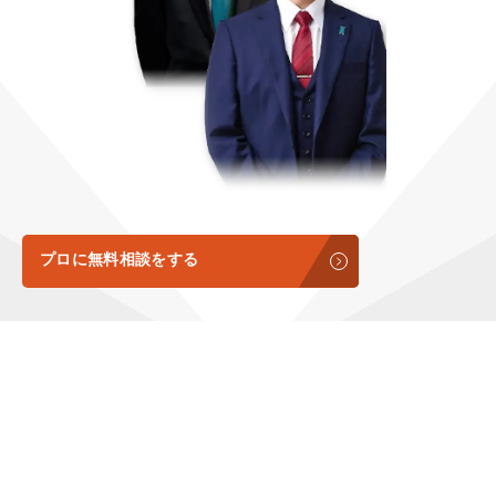
定額制LP制作・改善『最強LP』
エンジニア
ん』
会社概要・役員紹介
採用YouTubeチャンネル構築『トリトル』
広告運用
定額LINE運用代行『LINEマキトルくん』
ミッション・ビジョン・バリュー
YouTubeディレクター
代表メッセージ（岩野圭佑）
業務委託
取締役メッセージ（株本祐己）
認定パートナー
プロに無料相談をする
動画ディレクター
営業
インターン
正社員