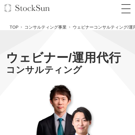
TOP
コンサルティング事業
ウェビナーコンサルティング/運
ウェビナー/運用代行
オーダーメイド支援
コンサルティング
BPO支援
TOP
オリジナルサービス
オンラインサロン
コンサルタント一覧
定額制Webマーケティング代行『マキトルく
ん』
StockSun道場
実績
品質ガイドライン
格安でAI導入支援『あいのりAI』
定額制営業代行『カリトルくん』
お役立ち資料
年収エージェント
社内コンペ
拡散付1日密着動画制作『まるごと社長』
道場TOP
定額制採用代行・RPO『トルトルくん』
料金表
クレーム窓口
1本無料で記事を制作『SEOトライアル』
動画編集
営業改善特化の動画制作『動画でカリトルく