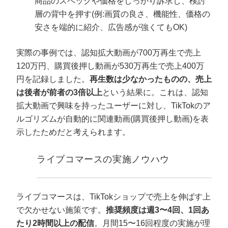
商品のスペックや価格をしっかり訴求し、検討
層の背中を押す(例:画質の良さ、機能性、価格の
安さを端的に紹介、広告感が強くてもOK)
実際の事例では、認知拡大動画が700万再生で売上
120万円、購買後押し動画が530万再生で売上400万
円を記録しました。
再生数は少なかったものの、売上
は後者が前者の3倍以上
という結果に。これは、認知
拡大動画で興味を持ったユーザーに対し、TikTokのア
ルゴリズムが自動的に関連動画(購買後押し動画)を表
示したためだと考えられます。
ライブコマースの実施ノウハウ
ライブコマースは、TikTokショップで売上を伸ばす上
で欠かせない施策です。
推奨頻度は週3〜4回、1回あ
たり2時間以上の配信
。月間15〜16回程度の実施が理