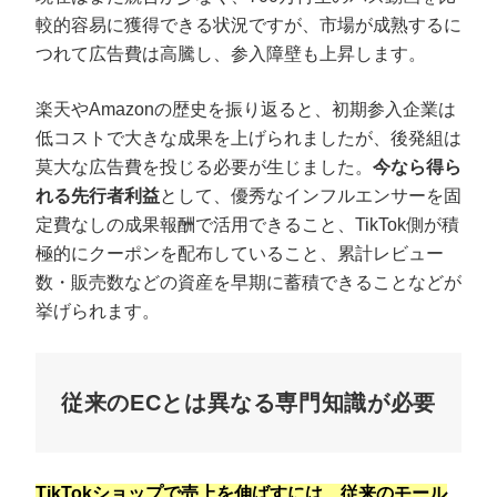
較的容易に獲得できる状況ですが、市場が成熟するに
つれて広告費は高騰し、参入障壁も上昇します。
楽天やAmazonの歴史を振り返ると、初期参入企業は
低コストで大きな成果を上げられましたが、後発組は
莫大な広告費を投じる必要が生じました。
今なら得ら
れる先行者利益
として、優秀なインフルエンサーを固
定費なしの成果報酬で活用できること、TikTok側が積
極的にクーポンを配布していること、累計レビュー
数・販売数などの資産を早期に蓄積できることなどが
挙げられます。
従来のECとは異なる専門知識が必要
TikTokショップで売上を伸ばすには、従来のモール