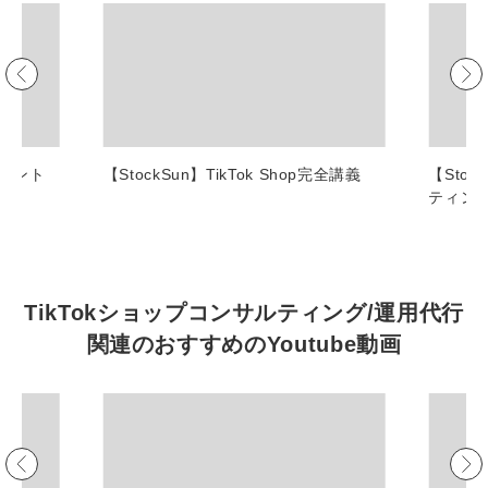
マーケマネージャー
カスタマーサクセスマネージャー
常勤監査役
内部監査室長
ポイント
【StockSun】TikTok Shop完全講義
【Sto
ティン
募集要項一覧
TikTokショップコンサルティング/運用代行
関連の
おすすめの
Youtube動画