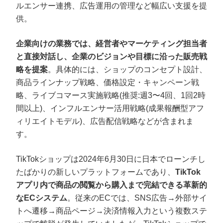
ルエンサー連携、広告運用の管理など幅広い支援を提
供。
企業向けの業務では、経営者やマーケティング担当者
と直接対話し、企業のビジョンや目標に沿った販売戦
略を提案
。具体的には、ショップのコンセプト設計、
商品ラインナップ戦略、価格設定・キャンペーン戦
略、ライブコマース実施戦略(推奨:週3〜4回、1回2時
間以上)、インフルエンサー活用戦略(成果報酬型アフ
ィリエイトモデル)、広告配信戦略などが含まれま
す。
TikTokショップは2024年6月30日に日本でローンチし
たばかりの新しいプラットフォームであり、
TikTok
アプリ内で商品の閲覧から購入まで完結できる革新的
なECシステム
。従来のECでは、SNS広告→外部サイ
トへ遷移→商品ページ→決済情報入力という複数ステ