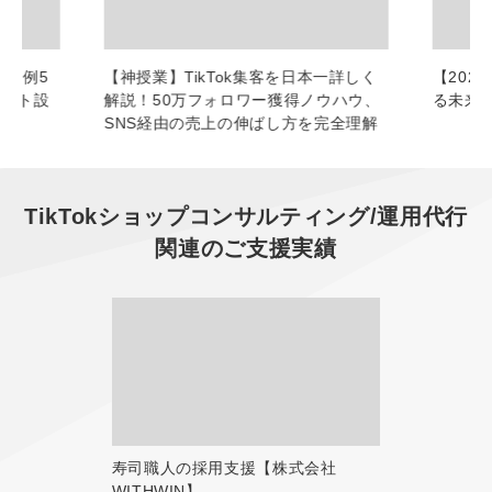
功事例5
【神授業】TikTok集客を日本一詳しく
【2026
ウント設
解説！50万フォロワー獲得ノウハウ、
る未来
SNS経由の売上の伸ばし方を完全理解
TikTokショップコンサルティング/運用代行
関連のご支援実績
寿司職人の採用支援【株式会社
WITHWIN】