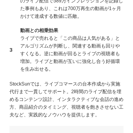
のライブ配信で389万インプレッションを記録し
た事例もあり、これは700万再生の動画が1ヶ月
かけて達成する数値に匹敵。
動画との相乗効果
ライブで売れると「この商品は人気がある」と
アルゴリズムが判断し、関連する動画も回りや
すくなる。逆に動画が回るとライブの視聴者も
増加。ライブと動画が互いに強化し合う好循環
を生み出せる。
会社概要資料をダウンロー
プロに無料相談をする
ドする
StockSunでは、ライブコマースの台本作成から実施
代行まで一貫してサポート。2時間のライブ配信を埋
めるコンテンツ設計、インタラクティブな会話の進め
StockSun株式会社
〒160-0023 東京都新宿区西新宿3丁目7-30 フロ
ンティアグラン西新宿地下1階B102号室
方、商品紹介のタイミング、視聴者を飽きさせない工
サイトマップ
プライバシーポリシー
夫など、実践的なノウハウを提供します。