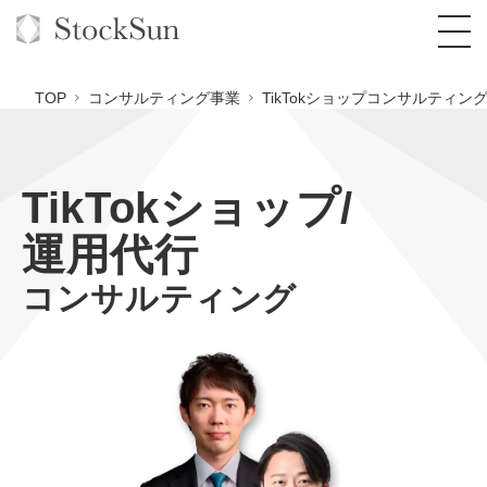
TOP
コンサルティング事業
TikTokショップコンサルティン
TikTokショップ/
オーダーメイド支援
運用代行
BPO支援
TOP
コンサルティング
オリジナルサービス
オンラインサロン
コンサルタント一覧
定額制Webマーケティング代行『マキトルく
ん』
StockSun道場
実績
品質ガイドライン
格安でAI導入支援『あいのりAI』
定額制営業代行『カリトルくん』
お役立ち資料
年収エージェント
社内コンペ
拡散付1日密着動画制作『まるごと社長』
道場TOP
定額制採用代行・RPO『トルトルくん』
料金表
クレーム窓口
1本無料で記事を制作『SEOトライアル』
動画編集
営業改善特化の動画制作『動画でカリトルく