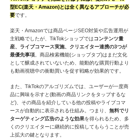
型EC(楽天・Amazon)とは全く異なるアプローチが必
要
です。
楽天・Amazonでは商品ページSEO対策や広告運用が
主戦略でしたが、TikTokショップでは
コンテンツ量
産、ライブコマース実施、クリエイター連携の3つが
最優先事項
。商品検索機能(ショップタブ)はまだ文化
として醸成されていないため、能動的な購買行動より
も動画視聴中の衝動買いを促す戦略が効果的です。
また、TikTokのアルゴリズムでは、ユーザーが一度商
品に興味を示すと(動画の商品リンクをタップするな
ど)、その商品を紹介している他の投稿やライブコマ
ースが自動的に表示される仕組み。つまり、
無料でリ
ターゲティング広告のような効果
を得られるため、多
くのクリエイターに継続的に投稿してもらうことが売
上拡大の鍵となります。