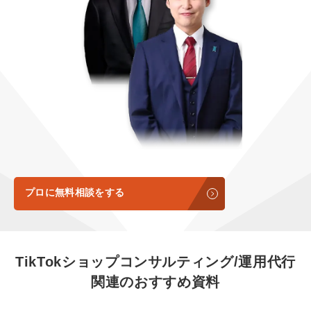
定額制LP制作・改善『最強LP』
エンジニア
ん』
会社概要・役員紹介
採用YouTubeチャンネル構築『トリトル』
広告運用
定額LINE運用代行『LINEマキトルくん』
ミッション・ビジョン・バリュー
YouTubeディレクター
代表メッセージ（岩野圭佑）
業務委託
取締役メッセージ（株本祐己）
認定パートナー
動画ディレクター
プロに無料相談をする
営業
インターン
TikTokショップコンサルティング/運用代行
関連のおすすめ資料
正社員