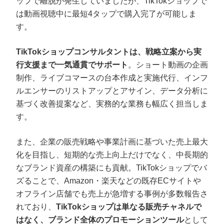
ップで離脱が発生していましたが、TikTokショップで
は動画視聴中に最短4タップで購入完了が可能しま
す。
TikTokショップコンサルタントは、戦略立案から実
行支援まで一気通貫でサポート
。ショート動画の企画
制作、ライブコマースの台本作成と実施代行、インフ
ルエンサーのリストアップとアサイン、データ分析に
基づく改善提案など、実務的な業務も幅広く担当しま
す。
また、企業の販売戦略や事業計画に基づいた売上最大
化を目指し、短期的な売上向上だけでなく、中長期的
なブランド資産の構築にも貢献。TikTokショップでバ
ズることで、Amazon・楽天などの既存ECサイトや
オフライン店舗でも売上が急増する事例が多数報告さ
れており、
TikTokショップは単なる販売チャネルで
はなく、ブランド全体のプロモーションツール
として