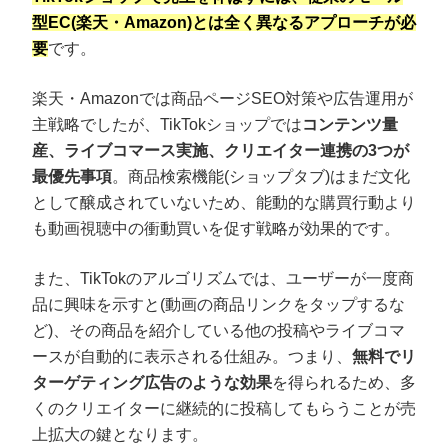
型EC(楽天・Amazon)とは全く異なるアプローチが必
要
です。
楽天・Amazonでは商品ページSEO対策や広告運用が
主戦略でしたが、TikTokショップでは
コンテンツ量
産、ライブコマース実施、クリエイター連携の3つが
最優先事項
。商品検索機能(ショップタブ)はまだ文化
として醸成されていないため、能動的な購買行動より
も動画視聴中の衝動買いを促す戦略が効果的です。
また、TikTokのアルゴリズムでは、ユーザーが一度商
品に興味を示すと(動画の商品リンクをタップするな
ど)、その商品を紹介している他の投稿やライブコマ
ースが自動的に表示される仕組み。つまり、
無料でリ
ターゲティング広告のような効果
を得られるため、多
くのクリエイターに継続的に投稿してもらうことが売
上拡大の鍵となります。