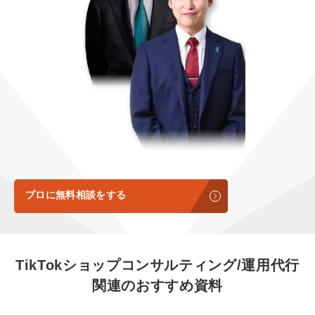
定額制LP制作・改善『最強LP』
エンジニア
ん』
会社概要・役員紹介
採用YouTubeチャンネル構築『トリトル』
広告運用
定額LINE運用代行『LINEマキトルくん』
ミッション・ビジョン・バリュー
YouTubeディレクター
代表メッセージ（岩野圭佑）
業務委託
取締役メッセージ（株本祐己）
認定パートナー
動画ディレクター
プロに無料相談をする
営業
インターン
TikTokショップコンサルティング/運用代行
関連のおすすめ資料
正社員