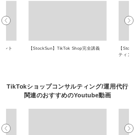
マーケマネージャー
カスタマーサクセスマネージャー
常勤監査役
内部監査室長
ポイント
【StockSun】TikTok Shop完全講義
【Sto
ティン
募集要項一覧
TikTokショップコンサルティング/運用代行
関連の
おすすめの
Youtube動画