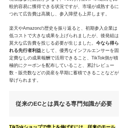
較的容易に獲得できる状況ですが、市場が成熟するに
つれて広告費は高騰し、参入障壁も上昇します。
楽天やAmazonの歴史を振り返ると、初期参入企業は
低コストで大きな成果を上げられましたが、後発組は
莫大な広告費を投じる必要が生じました。
今なら得ら
れる先行者利益
として、優秀なインフルエンサーを固
定費なしの成果報酬で活用できること、TikTok側が積
極的にクーポンを配布していること、累計レビュー
数・販売数などの資産を早期に蓄積できることなどが
挙げられます。
従来のECとは異なる専門知識が必要
TikTokショップで売上を伸ばすには、従来のモール