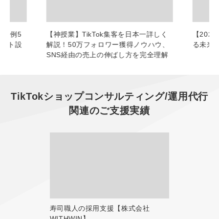
功事例5
【神授業】TikTok集客を日本一詳しく
【2026
ウント設
解説！50万フォロワー獲得ノウハウ、
る未来
SNS経由の売上の伸ばし方を完全理解
TikTokショップコンサルティング/運用代行
関連のご支援実績
寿司職人の採用支援【株式会社
WITHWIN】