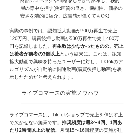
商品のスペックや価格をしっかり訴求し、検討
層の背中を押す(例:画質の良さ、機能性、価格の
安さを端的に紹介、広告感が強くてもOK)
実際の事例では、認知拡大動画が700万再生で売上
120万円、購買後押し動画が530万再生で売上400万
円を記録しました。
再生数は少なかったものの、売上
は後者が前者の3倍以上
という結果に。これは、認知
拡大動画で興味を持ったユーザーに対し、TikTokのア
ルゴリズムが自動的に関連動画(購買後押し動画)を表
示したためだと考えられます。
ライブコマースの実施ノウハウ
ライブコマースは、TikTokショップで売上を伸ばす上
で欠かせない施策です。
推奨頻度は週3〜4回、1回あ
たり2時間以上の配信
。月間15〜16回程度の実施が理