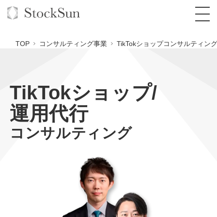
TOP
コンサルティング事業
TikTokショップコンサルティン
TikTokショップ/
オーダーメイド支援
運用代行
BPO支援
TOP
コンサルティング
オリジナルサービス
オンラインサロン
コンサルタント一覧
定額制Webマーケティング代行『マキトルく
ん』
StockSun道場
実績
品質ガイドライン
格安でAI導入支援『あいのりAI』
定額制営業代行『カリトルくん』
お役立ち資料
年収エージェント
社内コンペ
拡散付1日密着動画制作『まるごと社長』
道場TOP
定額制採用代行・RPO『トルトルくん』
料金表
クレーム窓口
1本無料で記事を制作『SEOトライアル』
動画編集
営業改善特化の動画制作『動画でカリトルく