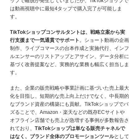
ップで離脱が発生していましたが、TikTokショップで
は動画視聴中に最短4タップで購入完了が可能しま
す。
TikTokショップコンサルタントは、戦略立案から実
行支援まで一気通貫でサポート
。ショート動画の企画
制作、ライブコマースの台本作成と実施代行、インフ
ルエンサーのリストアップとアサイン、データ分析に
基づく改善提案など、実務的な業務も幅広く担当しま
す。
また、企業の販売戦略や事業計画に基づいた売上最大
化を目指し、短期的な売上向上だけでなく、中長期的
なブランド資産の構築にも貢献。TikTokショップでバ
ズることで、Amazon・楽天などの既存ECサイトや
オフライン店舗でも売上が急増する事例が多数報告さ
れており、
TikTokショップは単なる販売チャネルで
はなく、ブランド全体のプロモーションツール
として