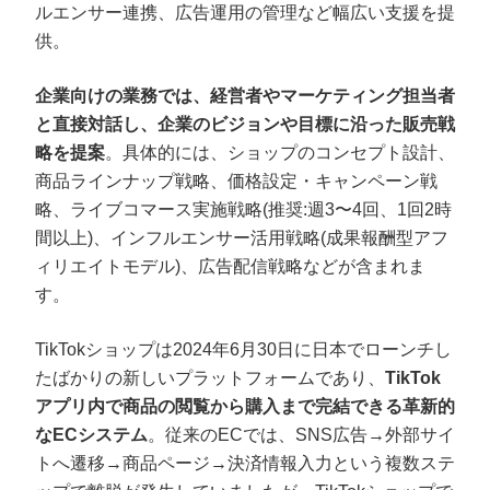
ルエンサー連携、広告運用の管理など幅広い支援を提
供。
企業向けの業務では、経営者やマーケティング担当者
と直接対話し、企業のビジョンや目標に沿った販売戦
略を提案
。具体的には、ショップのコンセプト設計、
商品ラインナップ戦略、価格設定・キャンペーン戦
略、ライブコマース実施戦略(推奨:週3〜4回、1回2時
間以上)、インフルエンサー活用戦略(成果報酬型アフ
ィリエイトモデル)、広告配信戦略などが含まれま
す。
TikTokショップは2024年6月30日に日本でローンチし
たばかりの新しいプラットフォームであり、
TikTok
アプリ内で商品の閲覧から購入まで完結できる革新的
なECシステム
。従来のECでは、SNS広告→外部サイ
トへ遷移→商品ページ→決済情報入力という複数ステ