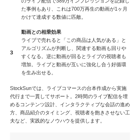
のライブ配信で389万インプレッションを記録し
た事例もあり、これは700万再生の動画が1ヶ月
かけて達成する数値に匹敵。
動画との相乗効果
ライブで売れると「この商品は人気がある」と
アルゴリズムが判断し、関連する動画も回りや
すくなる。逆に動画が回るとライブの視聴者も
増加。ライブと動画が互いに強化し合う好循環
を生み出せる。
会社概要資料をダウンロー
プロに無料相談をする
ドする
StockSunでは、ライブコマースの台本作成から実施
代行まで一貫してサポート。2時間のライブ配信を埋
めるコンテンツ設計、インタラクティブな会話の進め
StockSun株式会社
〒160-0023 東京都新宿区西新宿3丁目7-30 フロ
ンティアグラン西新宿地下1階B102号室
方、商品紹介のタイミング、視聴者を飽きさせない工
サイトマップ
プライバシーポリシー
夫など、実践的なノウハウを提供します。