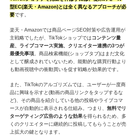
型EC(楽天・Amazon)とは全く異なるアプローチが必
要
です。
楽天・Amazonでは商品ページSEO対策や広告運用が
主戦略でしたが、TikTokショップでは
コンテンツ量
産、ライブコマース実施、クリエイター連携の3つが
最優先事項
。商品検索機能(ショップタブ)はまだ文化
として醸成されていないため、能動的な購買行動より
も動画視聴中の衝動買いを促す戦略が効果的です。
また、TikTokのアルゴリズムでは、ユーザーが一度商
品に興味を示すと(動画の商品リンクをタップするな
ど)、その商品を紹介している他の投稿やライブコマ
ースが自動的に表示される仕組み。つまり、
無料でリ
ターゲティング広告のような効果
を得られるため、多
くのクリエイターに継続的に投稿してもらうことが売
上拡大の鍵となります。