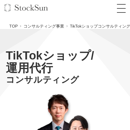
TOP
コンサルティング事業
TikTokショップコンサルティン
TikTokショップ/
オーダーメイド支援
運用代行
BPO支援
TOP
コンサルティング
オリジナルサービス
オンラインサロン
コンサルタント一覧
定額制Webマーケティング代行『マキトルく
ん』
StockSun道場
実績
品質ガイドライン
格安でAI導入支援『あいのりAI』
定額制営業代行『カリトルくん』
お役立ち資料
年収エージェント
社内コンペ
拡散付1日密着動画制作『まるごと社長』
道場TOP
定額制採用代行・RPO『トルトルくん』
料金表
クレーム窓口
1本無料で記事を制作『SEOトライアル』
動画編集
営業改善特化の動画制作『動画でカリトルく