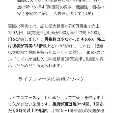
商品のスペックや価格をしっかり訴求し、検討
層の背中を押す(例:画質の良さ、機能性、価格の
安さを端的に紹介、広告感が強くてもOK)
実際の事例では、認知拡大動画が700万再生で売上
120万円、購買後押し動画が530万再生で売上400万
円を記録しました。
再生数は少なかったものの、売上
は後者が前者の3倍以上
という結果に。これは、認知
拡大動画で興味を持ったユーザーに対し、TikTokのア
ルゴリズムが自動的に関連動画(購買後押し動画)を表
示したためだと考えられます。
ライブコマースの実施ノウハウ
ライブコマースは、TikTokショップで売上を伸ばす上
で欠かせない施策です。
推奨頻度は週3〜4回、1回あ
たり2時間以上の配信
。月間15〜16回程度の実施が理