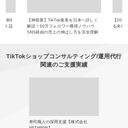
功事例5
【神授業】TikTok集客を日本一詳しく
【2026
ウント設
解説！50万フォロワー獲得ノウハウ、
る未来
SNS経由の売上の伸ばし方を完全理解
TikTokショップコンサルティング/運用代行
関連のご支援実績
寿司職人の採用支援【株式会社
WITHWIN】