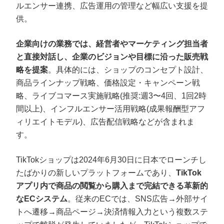
ルエンサー連携、広告運用の管理など幅広い支援を提
供。
企業向けの業務では、経営者やマーケティング担当者
と直接対話し、企業のビジョンや目標に沿った販売戦
略を提案
。具体的には、ショップのコンセプト設計、
商品ラインナップ戦略、価格設定・キャンペーン戦
略、ライブコマース実施戦略(推奨:週3〜4回、1回2時
間以上)、インフルエンサー活用戦略(成果報酬型アフ
ィリエイトモデル)、広告配信戦略などが含まれま
す。
TikTokショップは2024年6月30日に日本でローンチし
たばかりの新しいプラットフォームであり、
TikTok
アプリ内で商品の閲覧から購入まで完結できる革新的
なECシステム
。従来のECでは、SNS広告→外部サイ
トへ遷移→商品ページ→決済情報入力という複数ステ