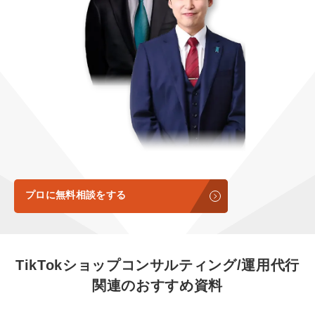
定額制LP制作・改善『最強LP』
エンジニア
ん』
会社概要・役員紹介
採用YouTubeチャンネル構築『トリトル』
広告運用
定額LINE運用代行『LINEマキトルくん』
ミッション・ビジョン・バリュー
YouTubeディレクター
代表メッセージ（岩野圭佑）
業務委託
取締役メッセージ（株本祐己）
認定パートナー
動画ディレクター
プロに無料相談をする
営業
インターン
TikTokショップコンサルティング/運用代行
関連のおすすめ資料
正社員