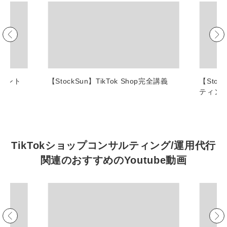
マーケマネージャー
カスタマーサクセスマネージャー
常勤監査役
内部監査室長
ポイント
【StockSun】TikTok Shop完全講義
【Sto
ティン
募集要項一覧
TikTokショップコンサルティング/運用代行
関連の
おすすめの
Youtube動画