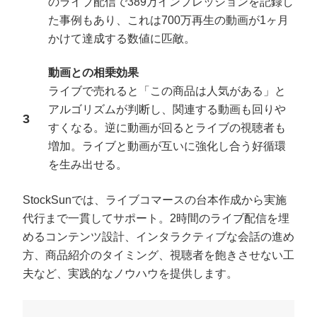
のライブ配信で389万インプレッションを記録し
た事例もあり、これは700万再生の動画が1ヶ月
かけて達成する数値に匹敵。
動画との相乗効果
ライブで売れると「この商品は人気がある」と
アルゴリズムが判断し、関連する動画も回りや
すくなる。逆に動画が回るとライブの視聴者も
増加。ライブと動画が互いに強化し合う好循環
を生み出せる。
会社概要資料をダウンロー
プロに無料相談をする
ドする
StockSunでは、ライブコマースの台本作成から実施
代行まで一貫してサポート。2時間のライブ配信を埋
めるコンテンツ設計、インタラクティブな会話の進め
StockSun株式会社
〒160-0023 東京都新宿区西新宿3丁目8番3号 新
都心丸善ビル7階
方、商品紹介のタイミング、視聴者を飽きさせない工
サイトマップ
プライバシーポリシー
夫など、実践的なノウハウを提供します。