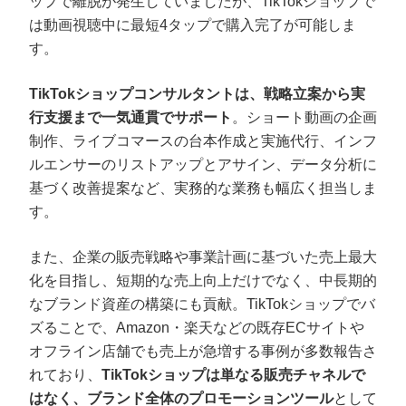
ップで離脱が発生していましたが、TikTokショップで
は動画視聴中に最短4タップで購入完了が可能しま
す。
TikTokショップコンサルタントは、戦略立案から実
行支援まで一気通貫でサポート
。ショート動画の企画
制作、ライブコマースの台本作成と実施代行、インフ
ルエンサーのリストアップとアサイン、データ分析に
基づく改善提案など、実務的な業務も幅広く担当しま
す。
また、企業の販売戦略や事業計画に基づいた売上最大
化を目指し、短期的な売上向上だけでなく、中長期的
なブランド資産の構築にも貢献。TikTokショップでバ
ズることで、Amazon・楽天などの既存ECサイトや
オフライン店舗でも売上が急増する事例が多数報告さ
れており、
TikTokショップは単なる販売チャネルで
はなく、ブランド全体のプロモーションツール
として