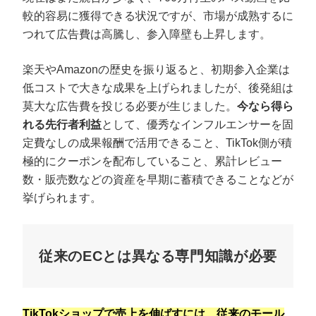
較的容易に獲得できる状況ですが、市場が成熟するに
つれて広告費は高騰し、参入障壁も上昇します。
楽天やAmazonの歴史を振り返ると、初期参入企業は
低コストで大きな成果を上げられましたが、後発組は
莫大な広告費を投じる必要が生じました。
今なら得ら
れる先行者利益
として、優秀なインフルエンサーを固
定費なしの成果報酬で活用できること、TikTok側が積
極的にクーポンを配布していること、累計レビュー
数・販売数などの資産を早期に蓄積できることなどが
挙げられます。
従来のECとは異なる専門知識が必要
TikTokショップで売上を伸ばすには、従来のモール