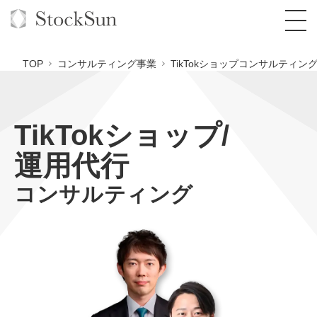
TOP
コンサルティング事業
TikTokショップコンサルティン
TikTokショップ/
オーダーメイド支援
運用代行
BPO支援
TOP
コンサルティング
オリジナルサービス
オンラインサロン
コンサルタント一覧
定額制Webマーケティング代行『マキトルく
ん』
StockSun道場
実績
品質ガイドライン
格安でAI導入支援『あいのりAI』
定額制営業代行『カリトルくん』
お役立ち資料
年収エージェント
社内コンペ
拡散付1日密着動画制作『まるごと社長』
道場TOP
定額制採用代行・RPO『トルトルくん』
料金表
クレーム窓口
1本無料で記事を制作『SEOトライアル』
動画編集
営業改善特化の動画制作『動画でカリトルく