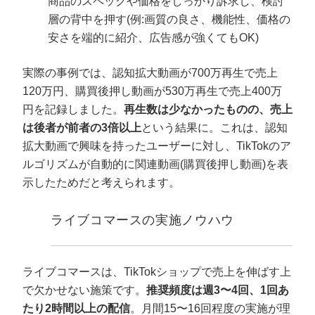
商品のスペックや価格をしっかり訴求し、検討
層の背中を押す(例:画質の良さ、機能性、価格の
安さを端的に紹介、広告感が強くてもOK)
実際の事例では、認知拡大動画が700万再生で売上
120万円、購買後押し動画が530万再生で売上400万
円を記録しました。
再生数は少なかったものの、売上
は後者が前者の3倍以上
という結果に。これは、認知
拡大動画で興味を持ったユーザーに対し、TikTokのア
ルゴリズムが自動的に関連動画(購買後押し動画)を表
示したためだと考えられます。
ライブコマースの実施ノウハウ
ライブコマースは、TikTokショップで売上を伸ばす上
で欠かせない施策です。
推奨頻度は週3〜4回、1回あ
たり2時間以上の配信
。月間15〜16回程度の実施が理