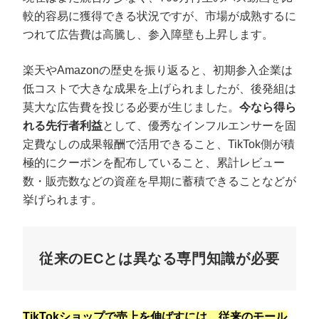
較的容易に獲得できる状況ですが、市場が成熟するに
つれて広告費は高騰し、参入障壁も上昇します。
楽天やAmazonの歴史を振り返ると、初期参入企業は
低コストで大きな成果を上げられましたが、後発組は
莫大な広告費を投じる必要が生じました。
今なら得ら
れる先行者利益
として、優秀なインフルエンサーを固
定費なしの成果報酬で活用できること、TikTok側が積
極的にクーポンを配布していること、累計レビュー
数・販売数などの資産を早期に蓄積できることなどが
挙げられます。
従来のECとは異なる専門知識が必要
TikTokショップで売上を伸ばすには、従来のモール