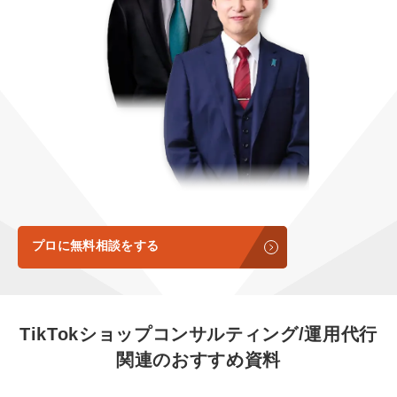
定額制LP制作・改善『最強LP』
エンジニア
ん』
会社概要・役員紹介
採用YouTubeチャンネル構築『トリトル』
広告運用
定額LINE運用代行『LINEマキトルくん』
ミッション・ビジョン・バリュー
YouTubeディレクター
代表メッセージ（岩野圭佑）
業務委託
取締役メッセージ（株本祐己）
認定パートナー
動画ディレクター
プロに無料相談をする
営業
インターン
TikTokショップコンサルティング/運用代行
関連のおすすめ資料
正社員