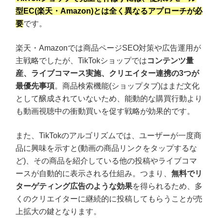
型EC(楽天・Amazon)とは全く異なるアプローチが必
要
です。
楽天・Amazonでは商品ページSEO対策や広告運用が
主戦略でしたが、TikTokショップでは
コンテンツ量
産、ライブコマース実施、クリエイター連携の3つが
最優先事項
。商品検索機能(ショップタブ)はまだ文化
として醸成されていないため、能動的な購買行動より
も動画視聴中の衝動買いを促す戦略が効果的です。
また、TikTokのアルゴリズムでは、ユーザーが一度商
品に興味を示すと(動画の商品リンクをタップするな
ど)、その商品を紹介している他の投稿やライブコマ
ースが自動的に表示される仕組み。つまり、
無料でリ
ターゲティング広告のような効果
を得られるため、多
くのクリエイターに継続的に投稿してもらうことが売
上拡大の鍵となります。