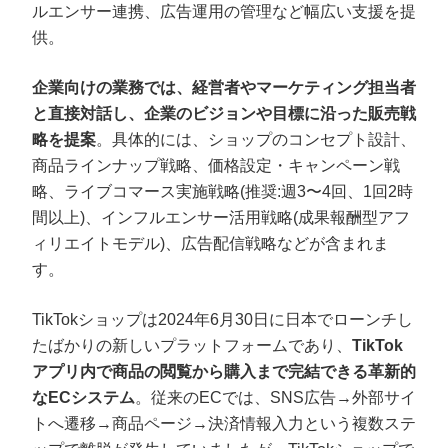
ルエンサー連携、広告運用の管理など幅広い支援を提
供。
企業向けの業務では、経営者やマーケティング担当者
と直接対話し、企業のビジョンや目標に沿った販売戦
略を提案
。具体的には、ショップのコンセプト設計、
商品ラインナップ戦略、価格設定・キャンペーン戦
略、ライブコマース実施戦略(推奨:週3〜4回、1回2時
間以上)、インフルエンサー活用戦略(成果報酬型アフ
ィリエイトモデル)、広告配信戦略などが含まれま
す。
TikTokショップは2024年6月30日に日本でローンチし
たばかりの新しいプラットフォームであり、
TikTok
アプリ内で商品の閲覧から購入まで完結できる革新的
なECシステム
。従来のECでは、SNS広告→外部サイ
トへ遷移→商品ページ→決済情報入力という複数ステ