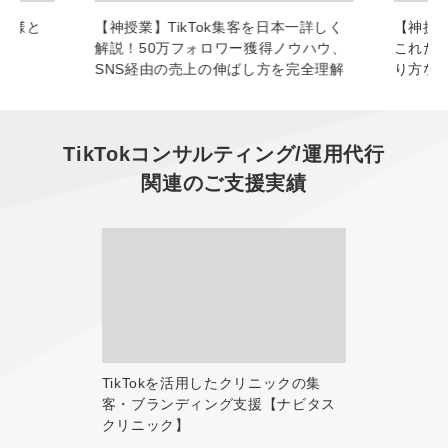
お客様と
【神授業】TikTok集客を日本一詳しく
【神授業
解説！50万フォロワー獲得ノウハウ、
これだ
SNS経由の売上の伸ばし方を完全理解
り方な
TikTokコンサルティング/運用代行
関連のご支援実績
TikTokを活用したクリニックの集
客・ブランディング支援【ナビタス
クリニック】