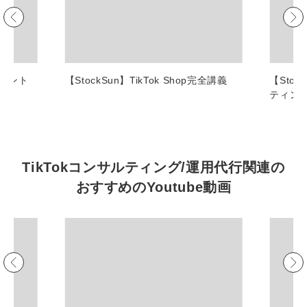
マーケマネージャー
カスタマーサクセスマネージャー
常勤監査役
ポイント
【StockSun】TikTok Shop完全講義
【Sto
ティン
内部監査室長
募集要項一覧
TikTokコンサルティング/運用代行関連の
おすすめの
Youtube動画