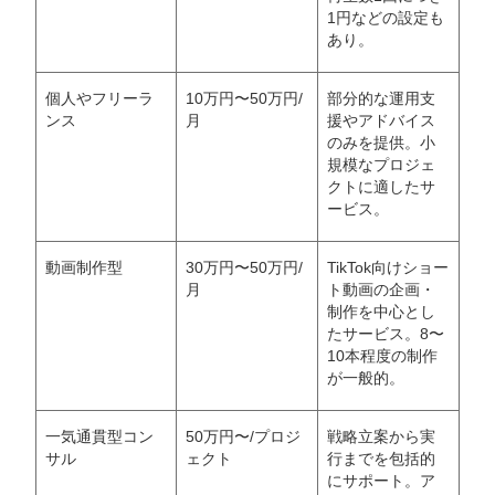
1円などの設定も
あり。
個人やフリーラ
10万円〜50万円/
部分的な運用支
ンス
月
援やアドバイス
のみを提供。小
規模なプロジェ
クトに適したサ
ービス。
動画制作型
30万円〜50万円/
TikTok向けショー
月
ト動画の企画・
会社概要資料をダウンロー
プロに無料相談をする
ドする
制作を中心とし
たサービス。8〜
10本程度の制作
StockSun株式会社
〒160-0023 東京都新宿区西新宿3丁目8番3号 新
が一般的。
都心丸善ビル7階
サイトマップ
プライバシーポリシー
一気通貫型コン
50万円〜/プロジ
戦略立案から実
サル
ェクト
行までを包括的
にサポート。ア