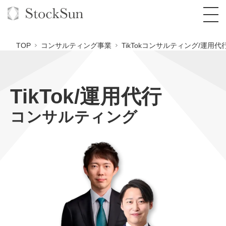
TOP
コンサルティング事業
TikTokコンサルティング/運用代
TikTok/運用代行
オーダーメイド支援
コンサルティング
BPO支援
TOP
オリジナルサービス
オンラインサロン
コンサルタント一覧
定額制Webマーケティング代行『マキトルく
ん』
StockSun道場
実績
品質ガイドライン
格安でAI導入支援『あいのりAI』
定額制営業代行『カリトルくん』
お役立ち資料
年収エージェント
社内コンペ
拡散付1日密着動画制作『まるごと社長』
道場TOP
定額制採用代行・RPO『トルトルくん』
料金表
クレーム窓口
1本無料で記事を制作『SEOトライアル』
動画編集
営業改善特化の動画制作『動画でカリトルく