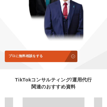
定額制LP制作・改善『最強LP』
エンジニア
ん』
会社概要・役員紹介
採用YouTubeチャンネル構築『トリトル』
広告運用
定額LINE運用代行『LINEマキトルくん』
ミッション・ビジョン・バリュー
YouTubeディレクター
代表メッセージ（岩野圭佑）
業務委託
取締役メッセージ（株本祐己）
認定パートナー
プロに無料相談をする
動画ディレクター
営業
TikTokコンサルティング/運用代行
関連のおすすめ資料
インターン
正社員