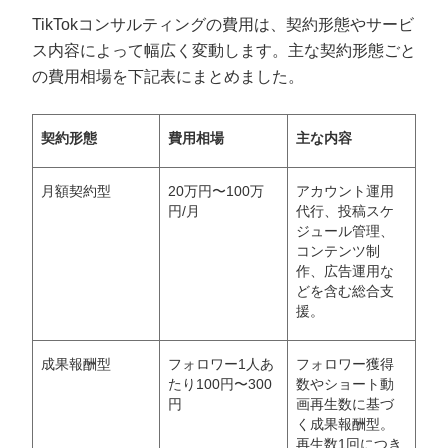
TikTokコンサルティングの費用は、契約形態やサービ
ス内容によって幅広く変動します。主な契約形態ごと
の費用相場を下記表にまとめました。
契約形態
費用相場
主な内容
月額契約型
20万円〜100万
アカウント運用
円/月
代行、投稿スケ
ジュール管理、
コンテンツ制
作、広告運用な
どを含む総合支
援。
成果報酬型
フォロワー1人あ
フォロワー獲得
たり100円〜300
数やショート動
円
画再生数に基づ
く成果報酬型。
再生数1回につき