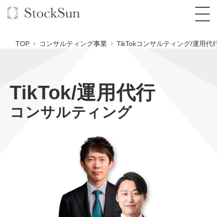
TOP
コンサルティング事業
TikTokコンサルティング/運用代
TikTok/運用代行
オーダーメイド支援
コンサルティング
BPO支援
TOP
オリジナルサービス
オンラインサロン
コンサルタント一覧
定額制Webマーケティング代行『マキトルく
ん』
StockSun道場
実績
品質ガイドライン
格安でAI導入支援『あいのりAI』
定額制営業代行『カリトルくん』
お役立ち資料
年収エージェント
社内コンペ
拡散付1日密着動画制作『まるごと社長』
道場TOP
定額制採用代行・RPO『トルトルくん』
料金表
クレーム窓口
1本無料で記事を制作『SEOトライアル』
動画編集
営業改善特化の動画制作『動画でカリトルく