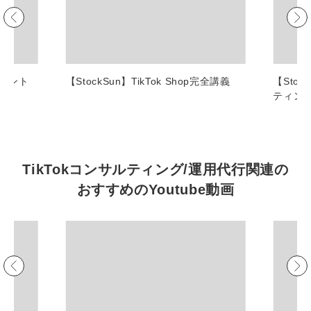
マーケマネージャー
カスタマーサクセスマネージャー
常勤監査役
ポイント
【StockSun】TikTok Shop完全講義
【Sto
ティン
内部監査室長
募集要項一覧
TikTokコンサルティング/運用代行関連の
おすすめの
Youtube動画