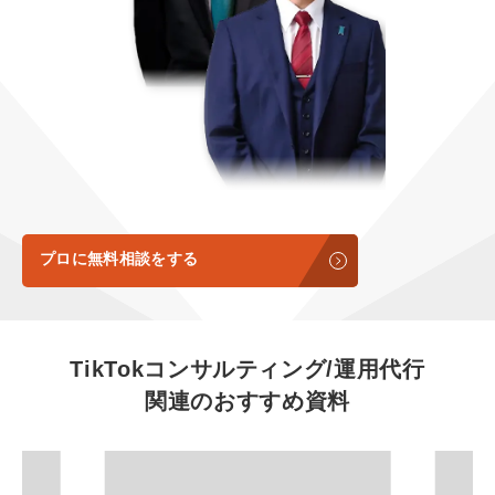
定額制LP制作・改善『最強LP』
エンジニア
ん』
会社概要・役員紹介
採用YouTubeチャンネル構築『トリトル』
広告運用
定額LINE運用代行『LINEマキトルくん』
ミッション・ビジョン・バリュー
YouTubeディレクター
代表メッセージ（岩野圭佑）
業務委託
取締役メッセージ（株本祐己）
認定パートナー
プロに無料相談をする
動画ディレクター
営業
TikTokコンサルティング/運用代行
関連のおすすめ資料
インターン
正社員