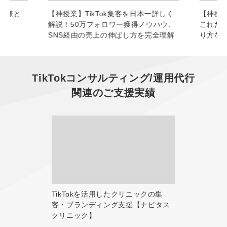
お客様と
【神授業】TikTok集客を日本一詳しく
【神授業
解説！50万フォロワー獲得ノウハウ、
これだ
SNS経由の売上の伸ばし方を完全理解
り方な
TikTokコンサルティング/運用代行
関連のご支援実績
TikTokを活用したクリニックの集
客・ブランディング支援【ナビタス
クリニック】