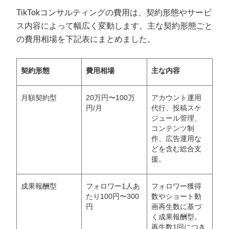
TikTokコンサルティングの費用は、契約形態やサービ
ス内容によって幅広く変動します。主な契約形態ごと
の費用相場を下記表にまとめました。
契約形態
費用相場
主な内容
月額契約型
20万円〜100万
アカウント運用
円/月
代行、投稿スケ
ジュール管理、
コンテンツ制
作、広告運用な
どを含む総合支
援。
成果報酬型
フォロワー1人あ
フォロワー獲得
たり100円〜300
数やショート動
円
画再生数に基づ
く成果報酬型。
再生数1回につき