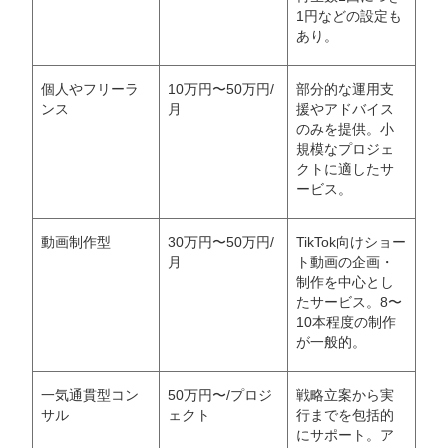
1円などの設定も
あり。
個人やフリーラ
10万円〜50万円/
部分的な運用支
ンス
月
援やアドバイス
のみを提供。小
規模なプロジェ
クトに適したサ
ービス。
動画制作型
30万円〜50万円/
TikTok向けショー
月
ト動画の企画・
会社概要資料をダウンロー
プロに無料相談をする
ドする
制作を中心とし
たサービス。8〜
10本程度の制作
StockSun株式会社
〒160-0023 東京都新宿区西新宿3丁目8番3号 新
が一般的。
都心丸善ビル7階
サイトマップ
プライバシーポリシー
一気通貫型コン
50万円〜/プロジ
戦略立案から実
サル
ェクト
行までを包括的
にサポート。ア