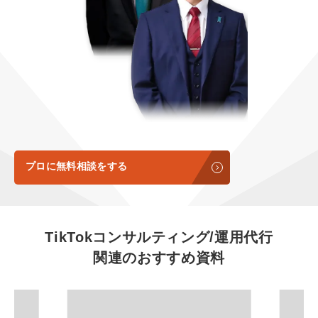
定額制LP制作・改善『最強LP』
エンジニア
ん』
会社概要・役員紹介
採用YouTubeチャンネル構築『トリトル』
広告運用
定額LINE運用代行『LINEマキトルくん』
ミッション・ビジョン・バリュー
YouTubeディレクター
代表メッセージ（岩野圭佑）
業務委託
取締役メッセージ（株本祐己）
認定パートナー
プロに無料相談をする
動画ディレクター
営業
TikTokコンサルティング/運用代行
関連のおすすめ資料
インターン
正社員