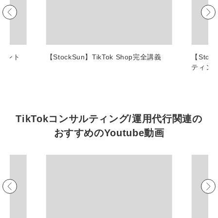
マーケマネージャー
カスタマーサクセスマネージャー
常勤監査役
ポイント
【StockSun】TikTok Shop完全講義
【Sto
ティン
内部監査室長
募集要項一覧
TikTokコンサルティング/運用代行関連の
おすすめの
Youtube動画