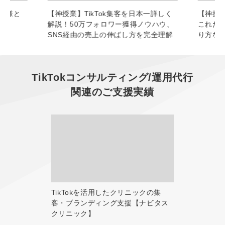
お客様と
【神授業】TikTok集客を日本一詳しく
【神授業
解説！50万フォロワー獲得ノウハウ、
これだ
SNS経由の売上の伸ばし方を完全理解
り方な
TikTokコンサルティング/運用代行
関連のご支援実績
TikTokを活用したクリニックの集
客・ブランディング支援【ナビタス
クリニック】