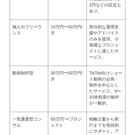
1円などの設定も
あり。
個人やフリーラ
10万円〜50万円/
部分的な運用支
ンス
月
援やアドバイス
のみを提供。小
規模なプロジェ
クトに適したサ
ービス。
動画制作型
30万円〜50万円/
TikTok向けショー
月
ト動画の企画・
会社概要資料をダウンロー
プロに無料相談をする
ドする
制作を中心とし
たサービス。8〜
10本程度の制作
StockSun株式会社
〒160-0023 東京都新宿区西新宿3丁目7-30 フロ
が一般的。
ンティアグラン西新宿地下1階B102号室
サイトマップ
プライバシーポリシー
一気通貫型コン
50万円〜/プロジ
戦略立案から実
サル
ェクト
行までを包括的
にサポート。ア