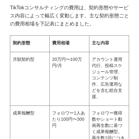
TikTokコンサルティングの費用は、契約形態やサービ
ス内容によって幅広く変動します。主な契約形態ごと
の費用相場を下記表にまとめました。
契約形態
費用相場
主な内容
月額契約型
20万円〜100万
アカウント運用
円/月
代行、投稿スケ
ジュール管理、
コンテンツ制
作、広告運用な
どを含む総合支
援。
成果報酬型
フォロワー1人あ
フォロワー獲得
たり100円〜300
数やショート動
円
画再生数に基づ
く成果報酬型。
再生数1回につき