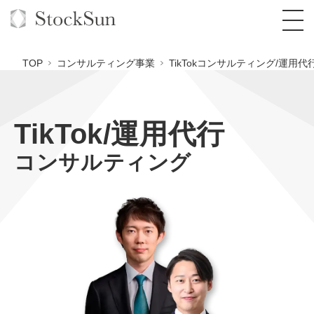
TOP
コンサルティング事業
TikTokコンサルティング/運用代
TikTok/運用代行
オーダーメイド支援
コンサルティング
BPO支援
TOP
オリジナルサービス
オンラインサロン
コンサルタント一覧
定額制Webマーケティング代行『マキトルく
ん』
StockSun道場
実績
品質ガイドライン
格安でAI導入支援『あいのりAI』
定額制営業代行『カリトルくん』
お役立ち資料
年収エージェント
社内コンペ
拡散付1日密着動画制作『まるごと社長』
道場TOP
定額制採用代行・RPO『トルトルくん』
料金表
クレーム窓口
1本無料で記事を制作『SEOトライアル』
動画編集
営業改善特化の動画制作『動画でカリトルく