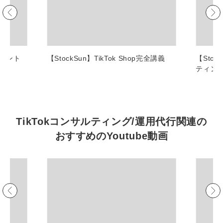
マーケマネージャー
カスタマーサクセスマネージャー
常勤監査役
ポイント
【StockSun】TikTok Shop完全講義
【Sto
ティン
内部監査室長
募集要項一覧
TikTokコンサルティング/運用代行関連の
おすすめの
Youtube動画