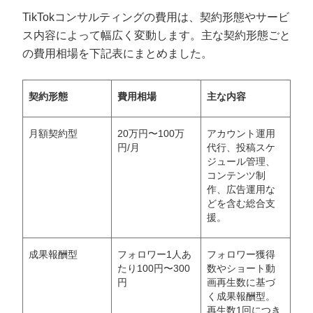
TikTokコンサルティングの費用は、契約形態やサービ
ス内容によって幅広く変動します。主な契約形態ごと
の費用相場を下記表にまとめました。
契約形態
費用相場
主な内容
月額契約型
20万円〜100万
アカウント運用
円/月
代行、投稿スケ
ジュール管理、
コンテンツ制
作、広告運用な
どを含む総合支
援。
成果報酬型
フォロワー1人あ
フォロワー獲得
たり100円〜300
数やショート動
円
画再生数に基づ
く成果報酬型。
再生数1回につき