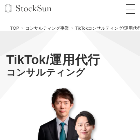
TOP
コンサルティング事業
TikTokコンサルティング/運用代
TikTok/運用代行
オーダーメイド支援
コンサルティング
BPO支援
TOP
オリジナルサービス
オンラインサロン
コンサルタント一覧
定額制Webマーケティング代行『マキトルく
ん』
StockSun道場
実績
品質ガイドライン
格安でAI導入支援『あいのりAI』
定額制営業代行『カリトルくん』
お役立ち資料
年収エージェント
社内コンペ
拡散付1日密着動画制作『まるごと社長』
道場TOP
定額制採用代行・RPO『トルトルくん』
料金表
クレーム窓口
1本無料で記事を制作『SEOトライアル』
動画編集
営業改善特化の動画制作『動画でカリトルく