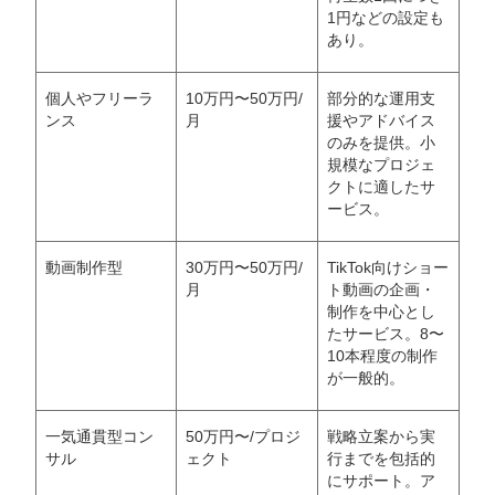
1円などの設定も
あり。
個人やフリーラ
10万円〜50万円/
部分的な運用支
ンス
月
援やアドバイス
のみを提供。小
規模なプロジェ
クトに適したサ
ービス。
動画制作型
30万円〜50万円/
TikTok向けショー
月
ト動画の企画・
会社概要資料をダウンロー
プロに無料相談をする
ドする
制作を中心とし
たサービス。8〜
10本程度の制作
StockSun株式会社
〒160-0023 東京都新宿区西新宿3丁目8番3号 新
が一般的。
都心丸善ビル7階
サイトマップ
プライバシーポリシー
一気通貫型コン
50万円〜/プロジ
戦略立案から実
サル
ェクト
行までを包括的
にサポート。ア