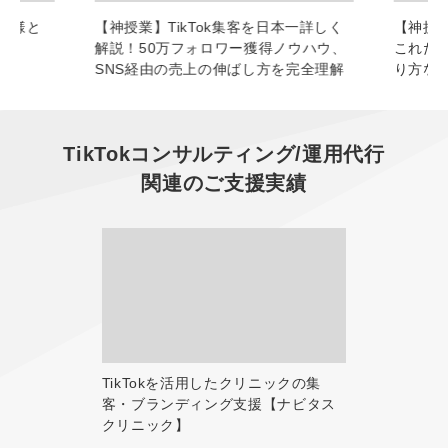
お客様と
【神授業】TikTok集客を日本一詳しく
【神授業
解説！50万フォロワー獲得ノウハウ、
これだ
SNS経由の売上の伸ばし方を完全理解
り方な
TikTokコンサルティング/運用代行
関連のご支援実績
TikTokを活用したクリニックの集
客・ブランディング支援【ナビタス
クリニック】