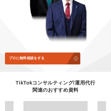
定額制LP制作・改善『最強LP』
エンジニア
ん』
会社概要・役員紹介
採用YouTubeチャンネル構築『トリトル』
広告運用
定額LINE運用代行『LINEマキトルくん』
ミッション・ビジョン・バリュー
YouTubeディレクター
代表メッセージ（岩野圭佑）
業務委託
取締役メッセージ（株本祐己）
認定パートナー
プロに無料相談をする
動画ディレクター
営業
TikTokコンサルティング/運用代行
関連のおすすめ資料
インターン
正社員