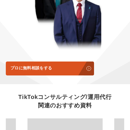
定額制LP制作・改善『最強LP』
エンジニア
ん』
会社概要・役員紹介
採用YouTubeチャンネル構築『トリトル』
広告運用
定額LINE運用代行『LINEマキトルくん』
ミッション・ビジョン・バリュー
YouTubeディレクター
代表メッセージ（岩野圭佑）
業務委託
取締役メッセージ（株本祐己）
認定パートナー
プロに無料相談をする
動画ディレクター
営業
TikTokコンサルティング/運用代行
関連のおすすめ資料
インターン
正社員