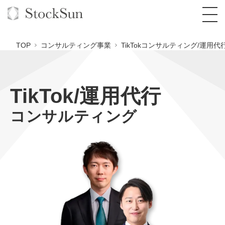
TOP
コンサルティング事業
TikTokコンサルティング/運用代
TikTok/運用代行
オーダーメイド支援
コンサルティング
BPO支援
TOP
オリジナルサービス
オンラインサロン
コンサルタント一覧
定額制Webマーケティング代行『マキトルく
ん』
StockSun道場
実績
品質ガイドライン
格安でAI導入支援『あいのりAI』
定額制営業代行『カリトルくん』
お役立ち資料
年収エージェント
社内コンペ
拡散付1日密着動画制作『まるごと社長』
道場TOP
定額制採用代行・RPO『トルトルくん』
料金表
クレーム窓口
1本無料で記事を制作『SEOトライアル』
動画編集
営業改善特化の動画制作『動画でカリトルく