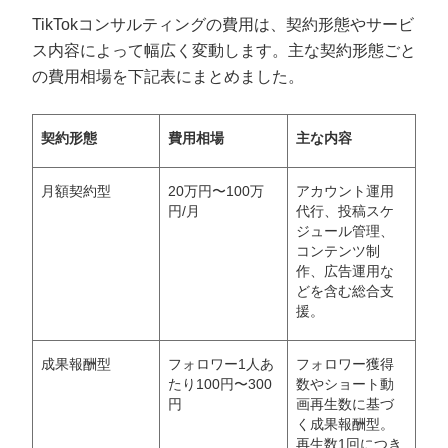
TikTokコンサルティングの費用は、契約形態やサービ
ス内容によって幅広く変動します。主な契約形態ごと
の費用相場を下記表にまとめました。
契約形態
費用相場
主な内容
月額契約型
20万円〜100万
アカウント運用
円/月
代行、投稿スケ
ジュール管理、
コンテンツ制
作、広告運用な
どを含む総合支
援。
成果報酬型
フォロワー1人あ
フォロワー獲得
たり100円〜300
数やショート動
円
画再生数に基づ
く成果報酬型。
再生数1回につき