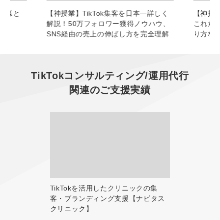
お客様と
【神授業】TikTok集客を日本一詳しく
【神授業
解説！50万フォロワー獲得ノウハウ、
これだ
SNS経由の売上の伸ばし方を完全理解
り方な
TikTokコンサルティング/運用代行
関連のご支援実績
TikTokを活用したクリニックの集
客・ブランディング支援【ナビタス
クリニック】