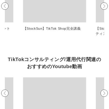
マーケマネージャー
カスタマーサクセスマネージャー
常勤監査役
ポイント
【StockSun】TikTok Shop完全講義
【Sto
ティン
内部監査室長
募集要項一覧
TikTokコンサルティング/運用代行関連の
おすすめの
Youtube動画