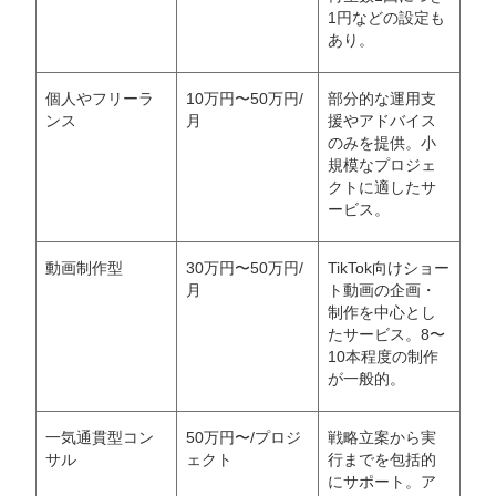
1円などの設定も
あり。
個人やフリーラ
10万円〜50万円/
部分的な運用支
ンス
月
援やアドバイス
のみを提供。小
規模なプロジェ
クトに適したサ
ービス。
動画制作型
30万円〜50万円/
TikTok向けショー
月
ト動画の企画・
会社概要資料をダウンロー
プロに無料相談をする
ドする
制作を中心とし
たサービス。8〜
10本程度の制作
StockSun株式会社
〒160-0023 東京都新宿区西新宿3丁目8番3号 新
が一般的。
都心丸善ビル7階
サイトマップ
プライバシーポリシー
一気通貫型コン
50万円〜/プロジ
戦略立案から実
サル
ェクト
行までを包括的
にサポート。ア