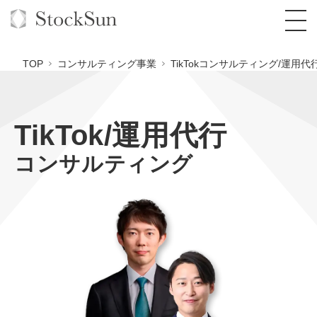
TOP
コンサルティング事業
TikTokコンサルティング/運用代
TikTok/運用代行
オーダーメイド支援
コンサルティング
BPO支援
TOP
オリジナルサービス
オンラインサロン
コンサルタント一覧
定額制Webマーケティング代行『マキトルく
ん』
StockSun道場
実績
品質ガイドライン
格安でAI導入支援『あいのりAI』
定額制営業代行『カリトルくん』
お役立ち資料
年収エージェント
社内コンペ
拡散付1日密着動画制作『まるごと社長』
道場TOP
定額制採用代行・RPO『トルトルくん』
料金表
クレーム窓口
1本無料で記事を制作『SEOトライアル』
動画編集
営業改善特化の動画制作『動画でカリトルく