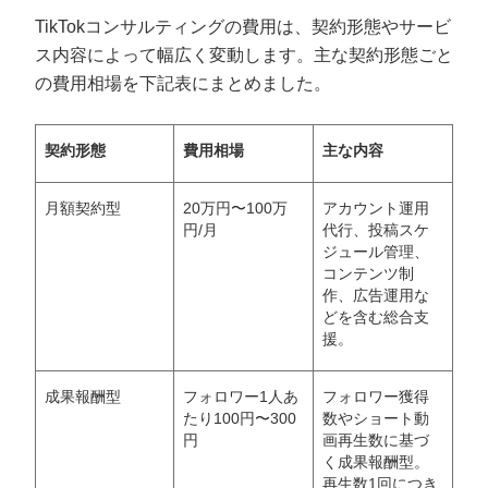
TikTokコンサルティングの費用は、契約形態やサービ
ス内容によって幅広く変動します。主な契約形態ごと
の費用相場を下記表にまとめました。
契約形態
費用相場
主な内容
月額契約型
20万円〜100万
アカウント運用
円/月
代行、投稿スケ
ジュール管理、
コンテンツ制
作、広告運用な
どを含む総合支
援。
成果報酬型
フォロワー1人あ
フォロワー獲得
たり100円〜300
数やショート動
円
画再生数に基づ
く成果報酬型。
再生数1回につき