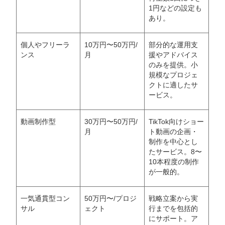
1円などの設定も
あり。
個人やフリーラ
10万円〜50万円/
部分的な運用支
ンス
月
援やアドバイス
のみを提供。小
規模なプロジェ
クトに適したサ
ービス。
動画制作型
30万円〜50万円/
TikTok向けショー
月
ト動画の企画・
会社概要資料をダウンロー
プロに無料相談をする
ドする
制作を中心とし
たサービス。8〜
10本程度の制作
StockSun株式会社
〒160-0023 東京都新宿区西新宿3丁目8番3号 新
が一般的。
都心丸善ビル7階
サイトマップ
プライバシーポリシー
一気通貫型コン
50万円〜/プロジ
戦略立案から実
サル
ェクト
行までを包括的
にサポート。ア