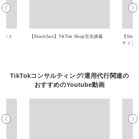
マーケマネージャー
カスタマーサクセスマネージャー
常勤監査役
ポイント
【StockSun】TikTok Shop完全講義
【Sto
ティン
内部監査室長
募集要項一覧
TikTokコンサルティング/運用代行関連の
おすすめの
Youtube動画