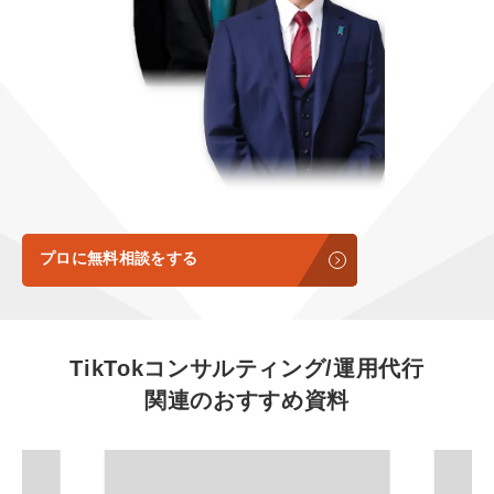
定額制LP制作・改善『最強LP』
エンジニア
ん』
会社概要・役員紹介
採用YouTubeチャンネル構築『トリトル』
広告運用
定額LINE運用代行『LINEマキトルくん』
ミッション・ビジョン・バリュー
YouTubeディレクター
代表メッセージ（岩野圭佑）
業務委託
取締役メッセージ（株本祐己）
認定パートナー
プロに無料相談をする
動画ディレクター
営業
TikTokコンサルティング/運用代行
関連のおすすめ資料
インターン
正社員