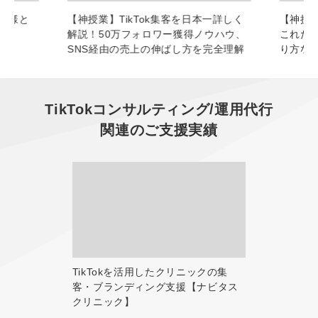
お客様と
【神授業】TikTok集客を日本一詳しく
【神授業
解説！50万フォロワー獲得ノウハウ、
これだ
SNS経由の売上の伸ばし方を完全理解
り方な
TikTokコンサルティング/運用代行
関連のご支援実績
TikTokを活用したクリニックの集
客・ブランディング支援【ナビタス
クリニック】