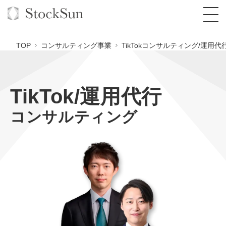
TOP
コンサルティング事業
TikTokコンサルティング/運用代
TikTok/運用代行
オーダーメイド支援
コンサルティング
BPO支援
TOP
オリジナルサービス
オンラインサロン
コンサルタント一覧
定額制Webマーケティング代行『マキトルく
ん』
StockSun道場
実績
品質ガイドライン
格安でAI導入支援『あいのりAI』
定額制営業代行『カリトルくん』
お役立ち資料
年収エージェント
社内コンペ
拡散付1日密着動画制作『まるごと社長』
道場TOP
定額制採用代行・RPO『トルトルくん』
料金表
クレーム窓口
1本無料で記事を制作『SEOトライアル』
動画編集
営業改善特化の動画制作『動画でカリトルく