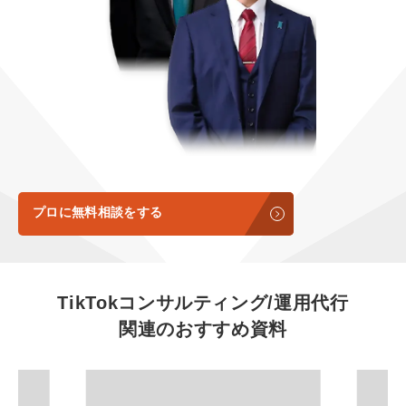
定額制LP制作・改善『最強LP』
エンジニア
ん』
会社概要・役員紹介
採用YouTubeチャンネル構築『トリトル』
広告運用
定額LINE運用代行『LINEマキトルくん』
ミッション・ビジョン・バリュー
YouTubeディレクター
代表メッセージ（岩野圭佑）
業務委託
取締役メッセージ（株本祐己）
認定パートナー
プロに無料相談をする
動画ディレクター
営業
TikTokコンサルティング/運用代行
関連のおすすめ資料
インターン
正社員