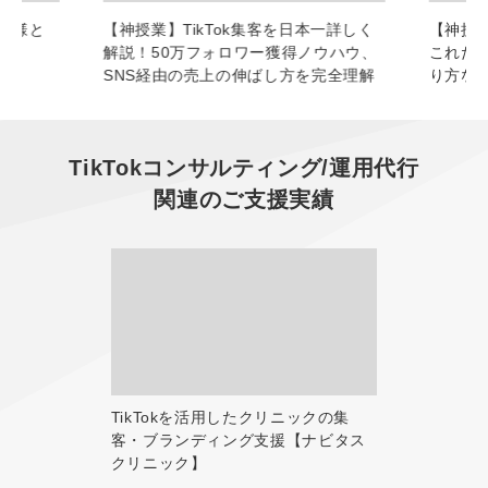
お客様と
【神授業】TikTok集客を日本一詳しく
【神授業
解説！50万フォロワー獲得ノウハウ、
これだ
SNS経由の売上の伸ばし方を完全理解
り方な
TikTokコンサルティング/運用代行
関連のご支援実績
TikTokを活用したクリニックの集
客・ブランディング支援【ナビタス
クリニック】