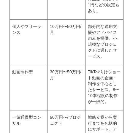
1円などの設定も
あり。
個人やフリーラ
10万円〜50万円/
部分的な運用支
ンス
月
援やアドバイス
のみを提供。小
規模なプロジェ
クトに適したサ
ービス。
動画制作型
30万円〜50万円/
TikTok向けショー
月
ト動画の企画・
会社概要資料をダウンロー
プロに無料相談をする
ドする
制作を中心とし
たサービス。8〜
10本程度の制作
StockSun株式会社
〒160-0023 東京都新宿区西新宿3丁目8番3号 新
が一般的。
都心丸善ビル7階
サイトマップ
プライバシーポリシー
一気通貫型コン
50万円〜/プロジ
戦略立案から実
サル
ェクト
行までを包括的
にサポート。ア