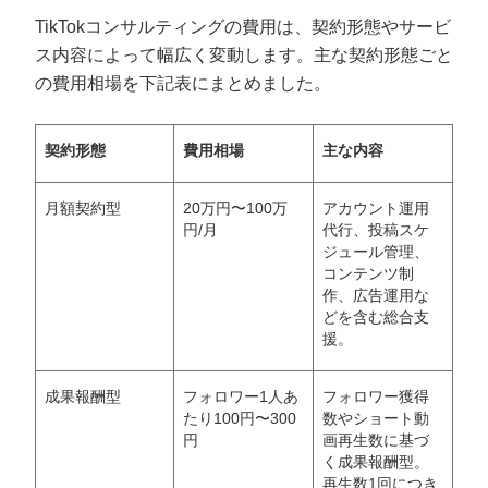
TikTokコンサルティングの費用は、契約形態やサービ
ス内容によって幅広く変動します。主な契約形態ごと
の費用相場を下記表にまとめました。
契約形態
費用相場
主な内容
月額契約型
20万円〜100万
アカウント運用
円/月
代行、投稿スケ
ジュール管理、
コンテンツ制
作、広告運用な
どを含む総合支
援。
成果報酬型
フォロワー1人あ
フォロワー獲得
たり100円〜300
数やショート動
円
画再生数に基づ
く成果報酬型。
再生数1回につき