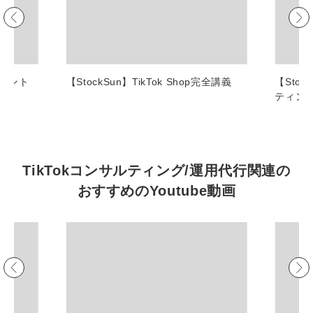
マーケマネージャー
カスタマーサクセスマネージャー
常勤監査役
ポイント
【StockSun】TikTok Shop完全講義
【Sto
ティン
内部監査室長
募集要項一覧
TikTokコンサルティング/運用代行関連の
おすすめの
Youtube動画