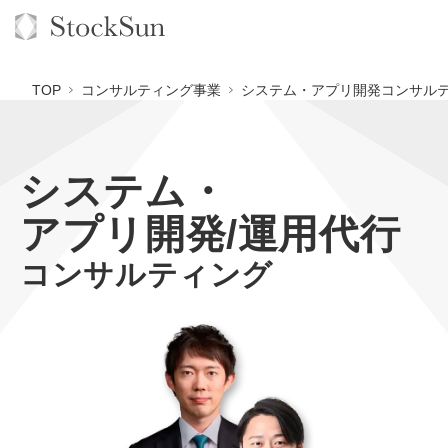
TOP
コンサルティング事業
システム・アプリ開発コンサルテ
システム・
オーダーメイド支援
アプリ開発/運用代行
BPO支援
TOP
コンサルティング
オリジナルサービス
オンラインサロン
コンサルタント一覧
定額制Webマーケティング代行『マキトルくん』
StockSun道場
実績
品質ガイドライン
定額制営業代行『カリトルくん』
格安でAI導入支援『あいのりAI』
お役立ち資料
年収エージェント
社内コンペ
定額制採用代行・RPO『トルトルくん』
拡散付1日密着動画制作『まるごと社長』
道場TOP
料金表
クレーム窓口
営業改善特化の動画制作『動画でカリトルくん』
1本無料で記事を制作『SEOトライアル』
動画編集