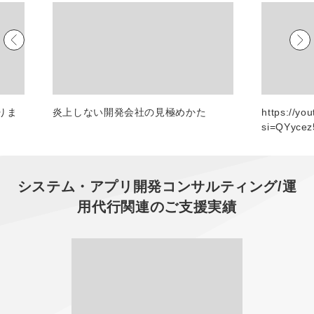
マーケマネージャー
カスタマーサクセスマネージャー
常勤監査役
内部監査室長
りま
炎上しない開発会社の見極めかた
https://yo
si=QYyce
募集要項一覧
システム・アプリ開発コンサルティング/運
用代行
関連のご支援実績