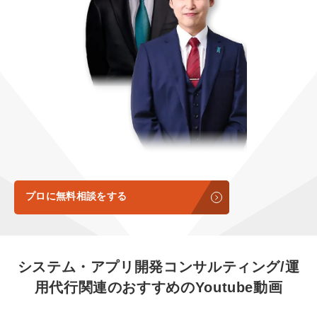
定額LINE運用代行『LINEマキトルくん』
定額制LP制作・改善『最強LP』
エンジニア
会社概要・役員紹介
採用YouTubeチャンネル構築『トリトル』
広告運用
ミッション・ビジョン・バリュー
YouTubeディレクター
代表メッセージ（岩野圭佑）
業務委託
取締役メッセージ（株本祐己）
認定パートナー
動画ディレクター
プロに無料相談をする
営業
インターン
システム・アプリ開発コンサルティング/運
用代行関連の
おすすめの
Youtube動画
正社員