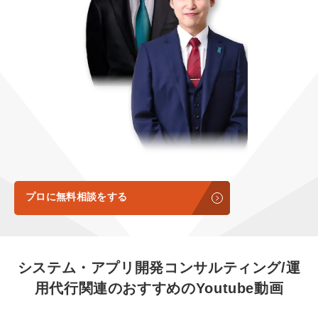
定額LINE運用代行『LINEマキトルくん』
定額制LP制作・改善『最強LP』
エンジニア
会社概要・役員紹介
採用YouTubeチャンネル構築『トリトル』
広告運用
ミッション・ビジョン・バリュー
YouTubeディレクター
代表メッセージ（岩野圭佑）
業務委託
取締役メッセージ（株本祐己）
認定パートナー
動画ディレクター
プロに無料相談をする
営業
インターン
システム・アプリ開発コンサルティング/運
用代行関連の
おすすめの
Youtube動画
正社員