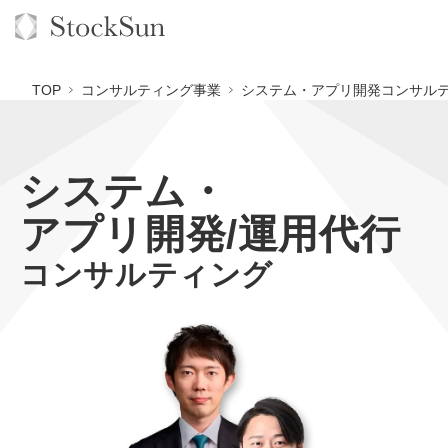
TOP
コンサルティング事業
システム・アプリ開発コンサルテ
システム・
オーダーメイド支援
アプリ開発/運用代行
BPO支援
TOP
コンサルティング
オリジナルサービス
オンラインサロン
コンサルタント一覧
定額制Webマーケティング代行『マキトルくん』
StockSun道場
実績
品質ガイドライン
定額制営業代行『カリトルくん』
格安でAI導入支援『あいのりAI』
お役立ち資料
年収エージェント
社内コンペ
定額制採用代行・RPO『トルトルくん』
拡散付1日密着動画制作『まるごと社長』
道場TOP
料金表
クレーム窓口
営業改善特化の動画制作『動画でカリトルくん』
1本無料で記事を制作『SEOトライアル』
動画編集