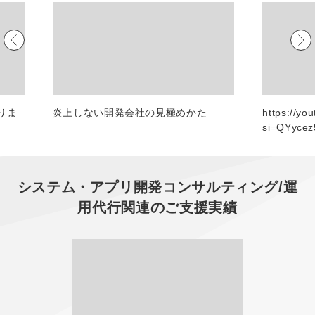
マーケマネージャー
カスタマーサクセスマネージャー
常勤監査役
内部監査室長
りま
炎上しない開発会社の見極めかた
https://yo
si=QYyce
募集要項一覧
システム・アプリ開発コンサルティング/運
用代行
関連のご支援実績