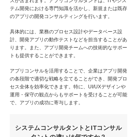
スが含まれます。アプリコンサルタントは、ITやシス
テム開発における専門知識を活かし、新規または既存
のアプリの開発コンサルティングを行います。
具体的には、業務のプロセス設計やデータベース設
計、開発アプリの動作テストなどを担当することがあ
ります。また、アプリ開発チームへの技術的なサポー
トも提供することができます。
アプリコンサルを活用することで、企業はアプリ開発
の各段階で適切な戦略を立てることができ、開発プロ
セス全体を効率化できます。特に、UI/UXデザインや
プロに無料相談をする
会社概要資料をダウ
運用・保守の観点からもサポートを受けることが可能
で、アプリの成功に寄与します。
StockSun株式会社
〒160-0023 東京都新宿区西新宿3丁目8番3号 新都
サイトマップ
プライバシーポリシー
システムコンサルタントとITコンサル
タントの違いは何ですか？