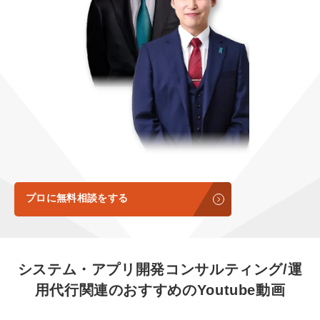
定額LINE運用代行『LINEマキトルくん』
定額制LP制作・改善『最強LP』
エンジニア
会社概要・役員紹介
採用YouTubeチャンネル構築『トリトル』
広告運用
ミッション・ビジョン・バリュー
YouTubeディレクター
代表メッセージ（岩野圭佑）
業務委託
取締役メッセージ（株本祐己）
認定パートナー
動画ディレクター
プロに無料相談をする
営業
インターン
システム・アプリ開発コンサルティング/運
用代行関連の
おすすめの
Youtube動画
正社員