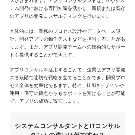
スが含まれます。アプリコンサルタントは、ITやシス
テム開発における専門知識を活かし、新規または既存
のアプリの開発コンサルティングを行います。
具体的には、業務のプロセス設計やデータベース設
計、開発アプリの動作テストなどを担当することがあ
ります。また、アプリ開発チームへの技術的なサポー
トも提供することができます。
アプリコンサルを活用することで、企業はアプリ開発
の各段階で適切な戦略を立てることができ、開発プロ
セス全体を効率化できます。特に、UI/UXデザインや
プロに無料相談をする
会社概要資料をダウ
運用・保守の観点からもサポートを受けることが可能
で、アプリの成功に寄与します。
StockSun株式会社
〒160-0023 東京都新宿区西新宿3丁目8番3号 新都
サイトマップ
プライバシーポリシー
システムコンサルタントとITコンサル
タントの違いは何ですか？