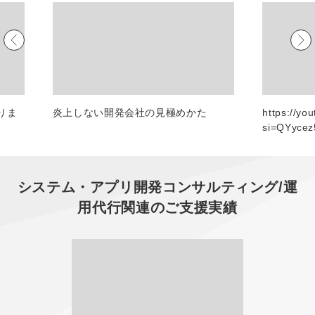
マーケマネージャー
カスタマーサクセスマネージャー
常勤監査役
内部監査室長
りま
炎上しない開発会社の見極めかた
https://yo
si=QYyce
募集要項一覧
システム・アプリ開発コンサルティング/運
用代行
関連のご支援実績