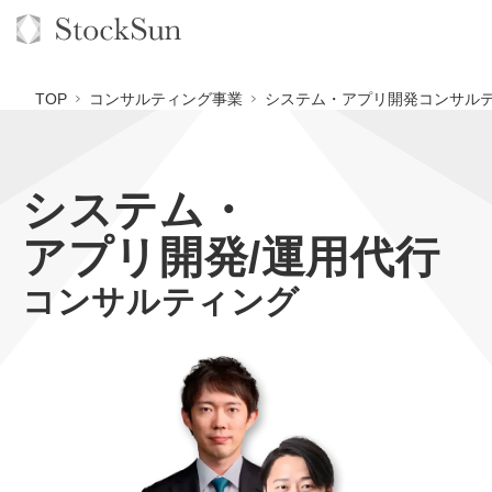
TOP
コンサルティング事業
システム・アプリ開発コンサルテ
システム・
オーダーメイド支援
アプリ開発/運用代行
BPO支援
TOP
コンサルティング
オリジナルサービス
オンラインサロン
コンサルタント一覧
定額制Webマーケティング代行『マキトルくん』
StockSun道場
実績
品質ガイドライン
定額制営業代行『カリトルくん』
格安でAI導入支援『あいのりAI』
お役立ち資料
年収エージェント
社内コンペ
定額制採用代行・RPO『トルトルくん』
拡散付1日密着動画制作『まるごと社長』
道場TOP
料金表
クレーム窓口
営業改善特化の動画制作『動画でカリトルくん』
1本無料で記事を制作『SEOトライアル』
動画編集