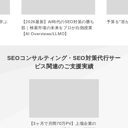
学ぶ
【2026最新】AI時代のSEO対策の勝ち
予算を"溶
筋｜検索市場の未来をプロが白熱授業
【AI Overviews/LLMO】
SEOコンサルティング・SEO対策代行サー
ビス
関連のご支援実績
【3ヶ月で月間70万PV】上場企業の