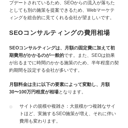
プデートされているため、SEOからの流入が落ちた
としても別の施策を提案できるため、Webマーケテ
ィングを総合的に見てくれる会社が望ましいです。
SEOコンサルティングの費用相場
SEOコンサルティングは、月額の固定費に加えて初
期費用がかかるのが一般的
です。また、SEOは効果
が出るまでに時間のかかる施策のため、半年程度の契
約期間を設定する会社が多いです。
プロに無料相談をする
会社概要資料をダウ
月額料金は主に以下の要素によって変動し、月額
30〜100万円程度が相場
となります。
StockSun株式会社
〒160-0023 東京都新宿区西新宿3丁目8番3号 新都
サイトの規模や複雑さ：大規模かつ複雑なサイ
サイトマップ
プライバシーポリシー
トほど、実施するSEO施策が増え、それに伴い
費用も変わります。