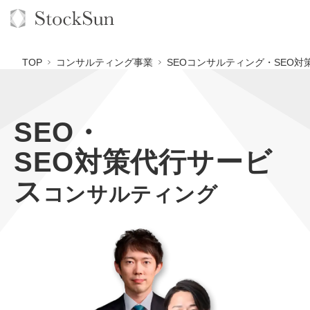
TOP
コンサルティング事業
SEOコンサルティング・SEO対
SEO・
オーダーメイド支援
SEO対策代行サービ
BPO支援
TOP
ス
オリジナルサービス
オンラインサロン
コンサルティング
コンサルタント一覧
定額制Webマーケティング代行『マキトルくん』
StockSun道場
実績
品質ガイドライン
定額制営業代行『カリトルくん』
格安でAI導入支援『あいのりAI』
お役立ち資料
年収エージェント
社内コンペ
定額制採用代行・RPO『トルトルくん』
拡散付1日密着動画制作『まるごと社長』
道場TOP
料金表
クレーム窓口
営業改善特化の動画制作『動画でカリトルくん』
1本無料で記事を制作『SEOトライアル』
動画編集