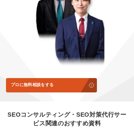
定額LINE運用代行『LINEマキトルくん』
定額制LP制作・改善『最強LP』
エンジニア
会社概要・役員紹介
採用YouTubeチャンネル構築『トリトル』
広告運用
ミッション・ビジョン・バリュー
YouTubeディレクター
代表メッセージ（岩野圭佑）
業務委託
取締役メッセージ（株本祐己）
認定パートナー
動画ディレクター
プロに無料相談をする
営業
インターン
SEOコンサルティング・SEO対策代行サー
正社員
ビス
関連のおすすめ資料