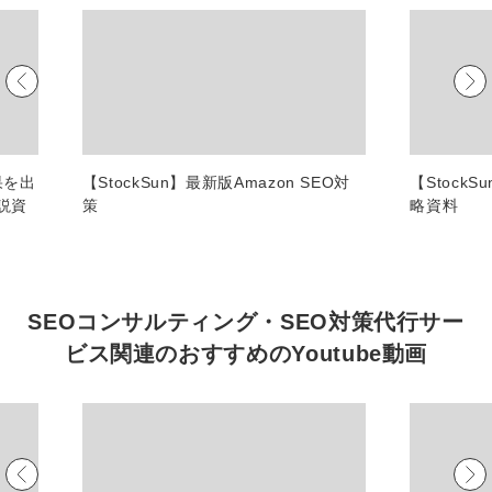
マーケマネージャー
カスタマーサクセスマネージャー
常勤監査役
内部監査室長
果を出
【StockSun】最新版Amazon SEO対
【Stock
募集要項一覧
説資
策
略資料
SEOコンサルティング・SEO対策代行サー
ビス関連の
おすすめの
Youtube動画