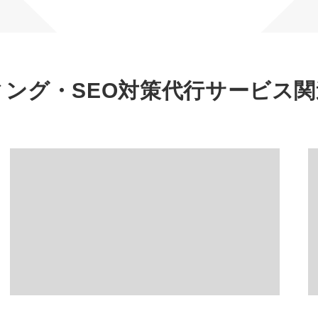
マーケマネージャー
カスタマーサクセスマネージャー
常勤監査役
ィング・SEO対策代行サービス
関
内部監査室長
募集要項一覧