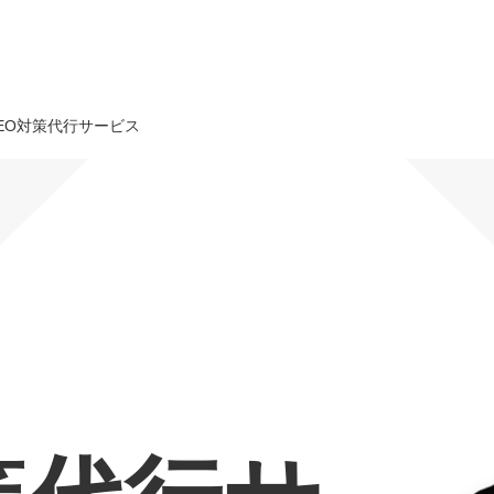
EO対策代行サービス
オーダーメイド支援
TO
定
格
BPO支援
コ
定
拡
オリジナルサービス
オンラインサロン
品
定
1
道
StockSun道場
実績
社
営
定
動
お役立ち資料
年収エージェント
ク
定
採
エ
料金表
広