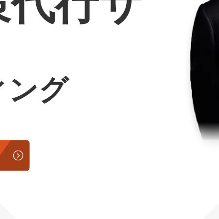
策代行サ
Yo
会社概要・役員紹介
ミッション・ビジョン・バリュー
ィング
代表メッセージ（岩野圭佑）
業務委託
取締役メッセージ（株本祐己）
認定パートナー
動画ディレクター
営業
インターン
正社員