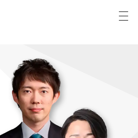
P
額制Webマーケティング代行『マキトルくん』
安でAI導入支援『あいのりAI』
ンサルタント一覧
額制営業代行『カリトルくん』
散付1日密着動画制作『まるごと社長』
質ガイドライン
額制採用代行・RPO『トルトルくん』
本無料で記事を制作『SEOトライアル』
場TOP
内コンペ
業改善特化の動画制作『動画でカリトルくん』
額制LP制作・改善『最強LP』
画編集
レーム窓口
額LINE運用代行『LINEマキトルくん』
用YouTubeチャンネル構築『トリトル』
ンジニア
告運用