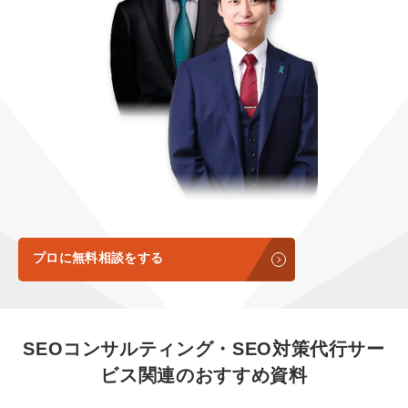
定額LINE運用代行『LINEマキトルくん』
定額制LP制作・改善『最強LP』
エンジニア
会社概要・役員紹介
採用YouTubeチャンネル構築『トリトル』
広告運用
ミッション・ビジョン・バリュー
YouTubeディレクター
代表メッセージ（岩野圭佑）
業務委託
取締役メッセージ（株本祐己）
認定パートナー
動画ディレクター
プロに無料相談をする
営業
インターン
SEOコンサルティング・SEO対策代行サー
正社員
ビス
関連のおすすめ資料