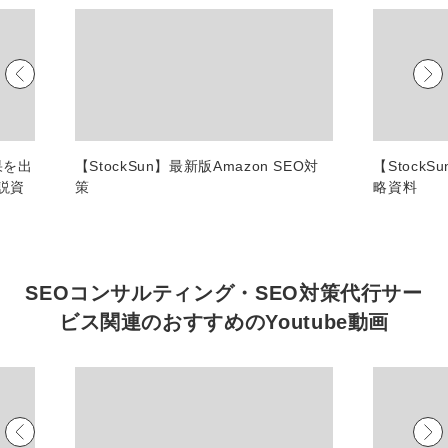
マーケマネージャー
カスタマーサクセスマネージャー
常勤監査役
内部監査室長
果を出
【StockSun】最新版Amazon SEO対
【Stock
募集要項一覧
説資
策
略資料
SEOコンサルティング・SEO対策代行サー
ビス関連の
おすすめの
Youtube動画