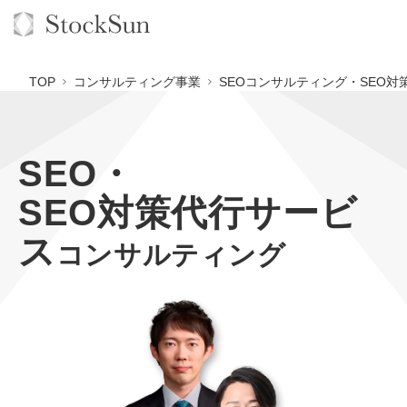
TOP
コンサルティング事業
SEOコンサルティング・SEO対
SEO・
オーダーメイド支援
SEO対策代行サービ
BPO支援
TOP
ス
オリジナルサービス
オンラインサロン
コンサルティング
コンサルタント一覧
定額制Webマーケティング代行『マキトルくん』
StockSun道場
実績
品質ガイドライン
定額制営業代行『カリトルくん』
格安でAI導入支援『あいのりAI』
お役立ち資料
年収エージェント
社内コンペ
定額制採用代行・RPO『トルトルくん』
拡散付1日密着動画制作『まるごと社長』
道場TOP
料金表
クレーム窓口
営業改善特化の動画制作『動画でカリトルくん』
1本無料で記事を制作『SEOトライアル』
動画編集