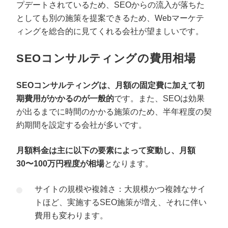
プデートされているため、SEOからの流入が落ちた
としても別の施策を提案できるため、Webマーケテ
ィングを総合的に見てくれる会社が望ましいです。
SEOコンサルティングの費用相場
SEOコンサルティングは、月額の固定費に加えて初
期費用がかかるのが一般的
です。また、SEOは効果
が出るまでに時間のかかる施策のため、半年程度の契
約期間を設定する会社が多いです。
プロに無料相談をする
会社概要資料をダウ
月額料金は主に以下の要素によって変動し、月額
30〜100万円程度が相場
となります。
StockSun株式会社
〒160-0023 東京都新宿区西新宿3丁目8番3号 新都
サイトの規模や複雑さ：大規模かつ複雑なサイ
サイトマップ
プライバシーポリシー
トほど、実施するSEO施策が増え、それに伴い
費用も変わります。