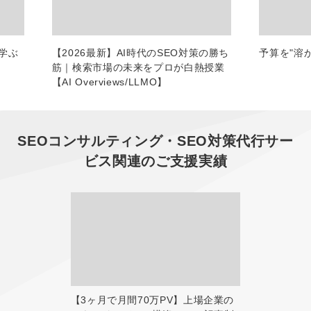
学ぶ
【2026最新】AI時代のSEO対策の勝ち
予算を"溶
筋｜検索市場の未来をプロが白熱授業
【AI Overviews/LLMO】
SEOコンサルティング・SEO対策代行サー
ビス
関連のご支援実績
【3ヶ月で月間70万PV】上場企業の