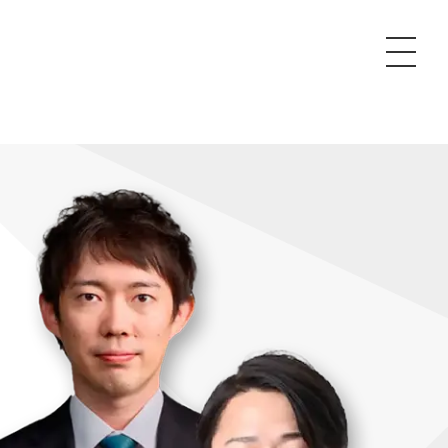
P
額制Webマーケティング代行『マキトルくん』
安でAI導入支援『あいのりAI』
ンサルタント一覧
額制営業代行『カリトルくん』
散付1日密着動画制作『まるごと社長』
質ガイドライン
額制採用代行・RPO『トルトルくん』
本無料で記事を制作『SEOトライアル』
場TOP
内コンペ
業改善特化の動画制作『動画でカリトルくん』
額制LP制作・改善『最強LP』
画編集
レーム窓口
額LINE運用代行『LINEマキトルくん』
用YouTubeチャンネル構築『トリトル』
ンジニア
告運用