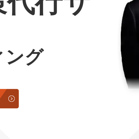
策代行サ
Yo
会社概要・役員紹介
ミッション・ビジョン・バリュー
ィング
代表メッセージ（岩野圭佑）
業務委託
取締役メッセージ（株本祐己）
認定パートナー
動画ディレクター
営業
インターン
正社員