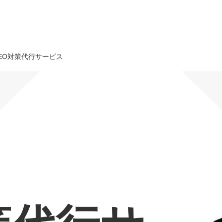
EO対策代行サービス
オーダーメイド支援
TO
定
格
BPO支援
コ
定
拡
オリジナルサービス
オンラインサロン
品
定
1
道
StockSun道場
実績
社
営
定
動
お役立ち資料
年収エージェント
ク
定
採
エ
料金表
広