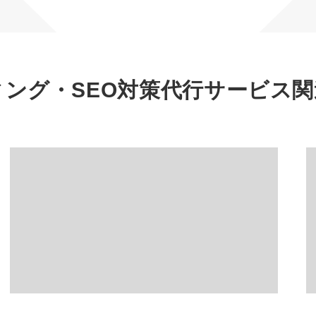
マーケマネージャー
カスタマーサクセスマネージャー
常勤監査役
ィング・SEO対策代行サービス
関
内部監査室長
募集要項一覧