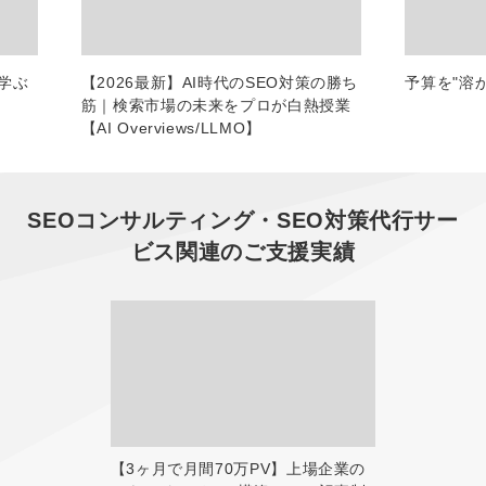
学ぶ
【2026最新】AI時代のSEO対策の勝ち
予算を"溶
筋｜検索市場の未来をプロが白熱授業
【AI Overviews/LLMO】
SEOコンサルティング・SEO対策代行サー
ビス
関連のご支援実績
【3ヶ月で月間70万PV】上場企業の