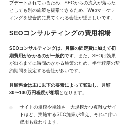
プデートされているため、SEOからの流入が落ちた
としても別の施策を提案できるため、Webマーケテ
ィングを総合的に見てくれる会社が望ましいです。
SEOコンサルティングの費用相場
SEOコンサルティングは、月額の固定費に加えて初
期費用がかかるのが一般的
です。また、SEOは効果
が出るまでに時間のかかる施策のため、半年程度の契
約期間を設定する会社が多いです。
プロに無料相談をする
会社概要資料をダウ
月額料金は主に以下の要素によって変動し、月額
30〜100万円程度が相場
となります。
StockSun株式会社
〒160-0023 東京都新宿区西新宿3丁目8番3号 新都
サイトの規模や複雑さ：大規模かつ複雑なサイ
サイトマップ
プライバシーポリシー
トほど、実施するSEO施策が増え、それに伴い
費用も変わります。