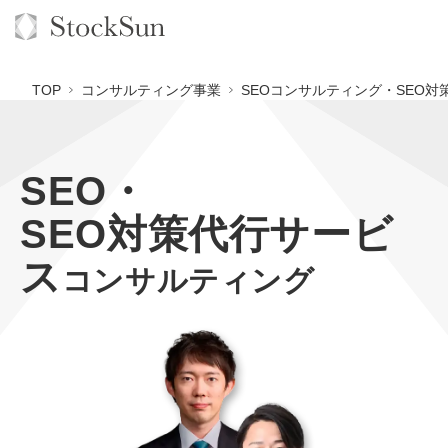
TOP
コンサルティング事業
SEOコンサルティング・SEO対
SEO・
オーダーメイド支援
SEO対策代行サービ
BPO支援
TOP
ス
オリジナルサービス
オンラインサロン
コンサルティング
コンサルタント一覧
定額制Webマーケティング代行『マキトルくん』
StockSun道場
実績
品質ガイドライン
定額制営業代行『カリトルくん』
格安でAI導入支援『あいのりAI』
お役立ち資料
年収エージェント
社内コンペ
定額制採用代行・RPO『トルトルくん』
拡散付1日密着動画制作『まるごと社長』
道場TOP
料金表
クレーム窓口
営業改善特化の動画制作『動画でカリトルくん』
1本無料で記事を制作『SEOトライアル』
動画編集