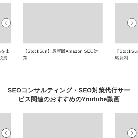
マーケマネージャー
カスタマーサクセスマネージャー
常勤監査役
内部監査室長
果を出
【StockSun】最新版Amazon SEO対
【Stock
募集要項一覧
説資
策
略資料
SEOコンサルティング・SEO対策代行サー
ビス関連の
おすすめの
Youtube動画