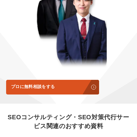
定額LINE運用代行『LINEマキトルくん』
定額制LP制作・改善『最強LP』
エンジニア
会社概要・役員紹介
採用YouTubeチャンネル構築『トリトル』
広告運用
ミッション・ビジョン・バリュー
YouTubeディレクター
代表メッセージ（岩野圭佑）
業務委託
取締役メッセージ（株本祐己）
認定パートナー
動画ディレクター
プロに無料相談をする
営業
インターン
SEOコンサルティング・SEO対策代行サー
正社員
ビス
関連のおすすめ資料