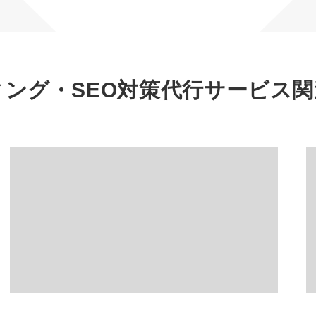
マーケマネージャー
カスタマーサクセスマネージャー
常勤監査役
ィング・SEO対策代行サービス
関
内部監査室長
募集要項一覧