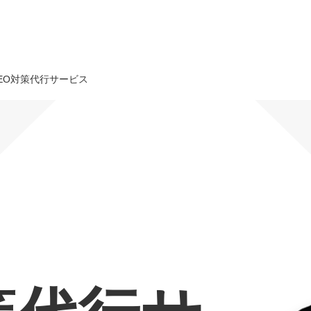
EO対策代行サービス
オーダーメイド支援
TO
定
格
BPO支援
コ
定
拡
オリジナルサービス
オンラインサロン
品
定
1
道
StockSun道場
実績
社
営
定
動
お役立ち資料
年収エージェント
ク
定
採
エ
料金表
広