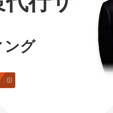
策代行サ
Yo
会社概要・役員紹介
ミッション・ビジョン・バリュー
ィング
代表メッセージ（岩野圭佑）
業務委託
取締役メッセージ（株本祐己）
認定パートナー
動画ディレクター
営業
インターン
正社員