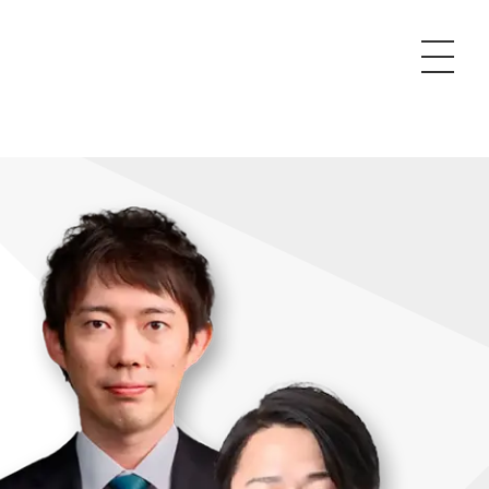
P
額制Webマーケティング代行『マキトルくん』
安でAI導入支援『あいのりAI』
ンサルタント一覧
額制営業代行『カリトルくん』
散付1日密着動画制作『まるごと社長』
質ガイドライン
額制採用代行・RPO『トルトルくん』
本無料で記事を制作『SEOトライアル』
場TOP
内コンペ
業改善特化の動画制作『動画でカリトルくん』
額制LP制作・改善『最強LP』
画編集
レーム窓口
額LINE運用代行『LINEマキトルくん』
用YouTubeチャンネル構築『トリトル』
ンジニア
告運用